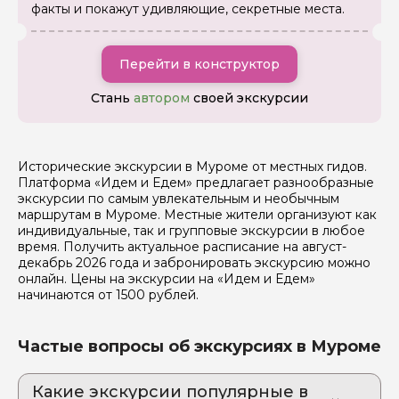
Если у вас есть интересующие вопросы, можете их
факты и покажут удивляющие, секретные места.
задать
Перейти в конструктор
Стань
автором
своей экскурсии
Я даю своё согласие на обработку персональных
данных
Исторические экскурсии в Муроме от местных гидов.
Платформа «Идем и Едем» предлагает разнообразные
экскурсии по самым увлекательным и необычным
Отправить
маршрутам в Муроме. Местные жители организуют как
индивидуальные, так и групповые экскурсии в любое
время. Получить актуальное расписание на август-
декабрь 2026 года и забронировать экскурсию можно
онлайн. Цены на экскурсии на «Идем и Едем»
начинаются от 1500 рублей.
Частые вопросы об экскурсиях в Муроме
Какие экскурсии популярные в