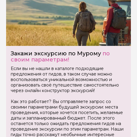
Закажи экскурсию по Мурому
по
Задайте свой вопрос гиду
своим параметрам!
Если вы не нашли в каталоге подходящие
Как вас зовут
предложения от гидов, в таком случае можно
воспользоваться уникальной возможностью и
организовать своё путешествие самостоятельно
Ваша электронная почта
через онлайн конструктор экскурсий!
Как это работает? Вы отправляете запрос со
своими параметрами будущей экскурсии: места
Ваш номер телефона
проведения, которые хочется посетить, желаемые
даты и запланированный бюджет. После этого
останется только ожидать предложения гидов на
проведение экскурсии по этим параметрам. Наши
Вопросы и комментарии
гиды точно расскажут необычные интересные