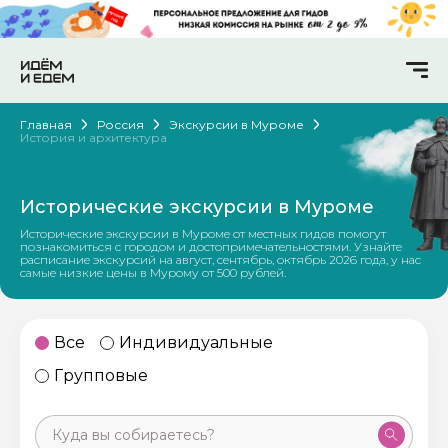
Главная
Россия
Экскурсии в Муроме
История и архитектура
Исторические экскурсии в Муроме
Исторические экскурсии в Муроме от местных гидов помогут
познакомиться с городом и достопримечательностями. Узнайте
расписание экскурсий на август, сентябрь, октябрь 2026 года, у нас
самые низкие цены в Мурому от 500 рублей.
Все
Индивидуальные
Групповые