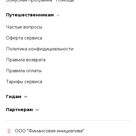
Путешественникам
Частые вопросы
Оферта сервиса
Политика конфидициальности
Правила возврата
Правила оплаты
Тарифы сервиса
Гидам
Стать гидом
Партнерам
Частые вопросы
Стать партнером
Правила работы
Кабинет партнера
ООО "Финансовая инициатива"