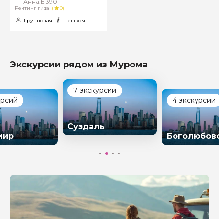
Анна.Е 390
Рейтинг гида
(
0)
Групповая
Пешком
Экскурсии рядом из Мурома
7 экскурсий
урсий
4 экскурсии
Суздаль
мир
Боголюбов