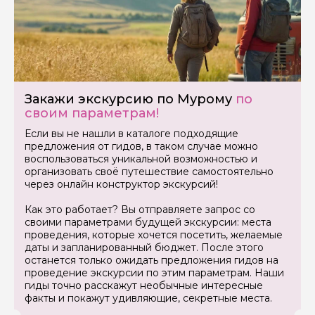
Закажи экскурсию по Мурому
по
Задайте свой вопрос гиду
своим параметрам!
Если вы не нашли в каталоге подходящие
Как вас зовут
предложения от гидов, в таком случае можно
воспользоваться уникальной возможностью и
организовать своё путешествие самостоятельно
Ваша электронная почта
через онлайн конструктор экскурсий!
Как это работает? Вы отправляете запрос со
своими параметрами будущей экскурсии: места
Ваш номер телефона
проведения, которые хочется посетить, желаемые
даты и запланированный бюджет. После этого
останется только ожидать предложения гидов на
проведение экскурсии по этим параметрам. Наши
Вопросы и комментарии
гиды точно расскажут необычные интересные
Если у вас есть интересующие вопросы, можете их
факты и покажут удивляющие, секретные места.
задать