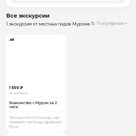
Москва
59 экскурсий
Россия
Все экскурсии
Санкт-Петербург
Популярные
1 экскурсия
от местных гидов Мурома
50 экскурсий
Россия
Нижний Новгород
49 экскурсий
Россия
Калининград
28 экскурсий
Россия
Кисловодск
20 экскурсий
Россия
Дербент
17 экскурсий
1 500 ₽
Россия
за человека
Знакомство с Муром за 2
часа
Экскурсия по городу, где
оживают легенды Древней
Руси