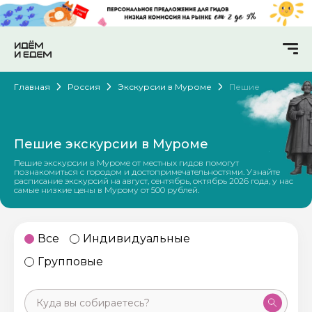
Главная
Россия
Экскурсии в Муроме
Пешие
Пешие экскурсии в Муроме
Пешие экскурсии в Муроме от местных гидов помогут
познакомиться с городом и достопримечательностями. Узнайте
расписание экскурсий на август, сентябрь, октябрь 2026 года, у нас
самые низкие цены в Мурому от 500 рублей.
Все
Индивидуальные
Групповые