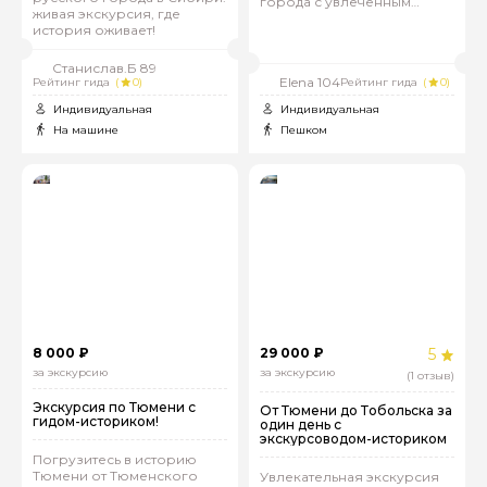
города с увлеченным
живая экскурсия, где
гидом!
история оживает!
Станислав.Б 89
Elena 104
Рейтинг гида
(
0)
Рейтинг гида
(
0)
Индивидуальная
Индивидуальная
На машине
Пешком
8 000 ₽
29 000 ₽
5
за экскурсию
за экскурсию
(1 отзыв)
Экскурсия по Тюмени с
От Тюмени до Тобольска за
гидом-историком!
один день с
экскурсоводом-историком
Погрузитесь в историю
Тюмени от Тюменского
Увлекательная экскурсия