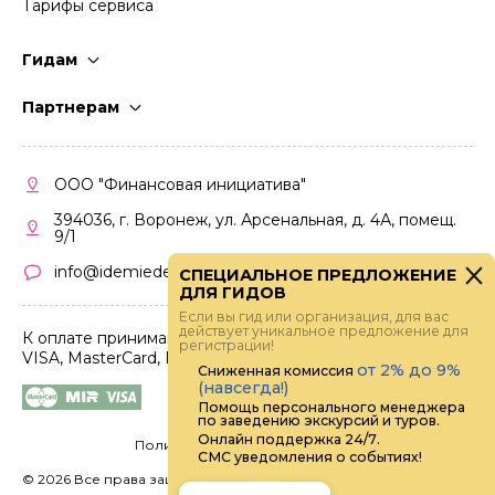
Тарифы сервиса
Гидам
Стать гидом
Партнерам
Частые вопросы
Стать партнером
Правила работы
Кабинет партнера
ООО "Финансовая инициатива"
Правила участия
394036, г. Воронеж, ул. Арсенальная, д. 4А, помещ.
9/1
info@idemiedem.ru
СПЕЦИАЛЬНОЕ ПРЕДЛОЖЕНИЕ
ДЛЯ ГИДОВ
Если вы гид или организация, для вас
действует уникальное предложение для
К оплате принимаются карты
регистрации!
VISA, MasterCard, МИР
от 2% до 9%
Сниженная комиссия
(навсегда!)
Помощь персонального менеджера
по заведению экскурсий и туров.
Онлайн поддержка 24/7.
Политика конфиденциальности
СМС уведомления о событиях!
©
2026 Все права защищены.
Digital