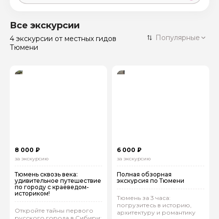
Москва
59 экскурсий
Россия
Все экскурсии
Санкт-Петербург
Популярные
4 экскурсии
от местных гидов
50 экскурсий
Россия
Тюмени
Нижний Новгород
49 экскурсий
Россия
Калининград
28 экскурсий
Россия
Кисловодск
20 экскурсий
Россия
Дербент
17 экскурсий
Россия
8 000 ₽
6 000 ₽
за экскурсию
за экскурсию
Тюмень сквозь века:
Полная обзорная
удивительное путешествие
экскурсия по Тюмени
по городу с краеведом-
историком!
Тюмень за 3 часа:
погрузитесь в историю,
Откройте тайны первого
архитектуру и романтику
русского города в Сибири: