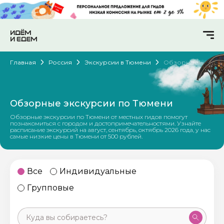
Главная
Россия
Экскурсии в Тюмени
Обзорные
Обзорные экскурсии по Тюмени
Обзорные экскурсии по Тюмени от местных гидов помогут
познакомиться с городом и достопримечательностями. Узнайте
расписание экскурсий на август, сентябрь, октябрь 2026 года, у нас
самые низкие цены в Тюмени от 500 рублей.
Все
Индивидуальные
Групповые