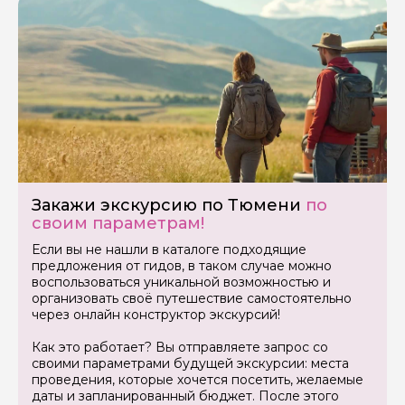
Задайте свой вопрос гиду
Как вас зовут
Ваша электронная почта
Ваш номер телефона
Закажи экскурсию по Тюмени
по
своим параметрам!
Вопросы и комментарии
Если вы не нашли в каталоге подходящие
Если у вас есть интересующие вопросы, можете их
предложения от гидов, в таком случае можно
задать
воспользоваться уникальной возможностью и
организовать своё путешествие самостоятельно
через онлайн конструктор экскурсий!
Как это работает? Вы отправляете запрос со
своими параметрами будущей экскурсии: места
проведения, которые хочется посетить, желаемые
даты и запланированный бюджет. После этого
Я даю своё согласие на обработку персональных