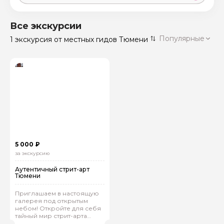
Москва
59 экскурсий
Россия
Все экскурсии
Санкт-Петербург
Популярные
1 экскурсия
от местных гидов Тюмени
50 экскурсий
Россия
Нижний Новгород
49 экскурсий
Россия
Калининград
28 экскурсий
Россия
Кисловодск
20 экскурсий
Россия
Дербент
17 экскурсий
5 000 ₽
Россия
за экскурсию
Аутентичный стрит-арт
Тюмени
Приглашаем в настоящую
галерея под открытым
небом! Откройте для себя
тайный мир стрит-арта
Тюмени!