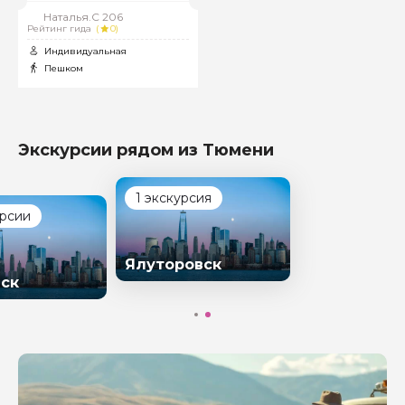
Наталья.С 206
Рейтинг гида
(
0)
Индивидуальная
Пешком
Экскурсии рядом из Тюмени
1 экскурсия
урсии
Ялуторовск
ск