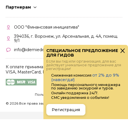
Стать гидом
Партнерам
Частые вопросы
Стать партнером
Правила работы
Кабинет партнера
ООО "Финансовая инициатива"
Правила участия
394036, г. Воронеж, ул. Арсенальная, д. 4А, помещ.
9/1
info@idemiedem.ru
СПЕЦИАЛЬНОЕ ПРЕДЛОЖЕНИЕ
ДЛЯ ГИДОВ
Если вы гид или организация, для вас
действует уникальное предложение для
К оплате принимаются карты
регистрации!
VISA, MasterCard, МИР
от 2% до 9%
Сниженная комиссия
(навсегда!)
Помощь персонального менеджера
по заведению экскурсий и туров.
Онлайн поддержка 24/7.
Политика конфиденциальности
СМС уведомления о событиях!
©
2026 Все права защищены.
Digital
Регистрация