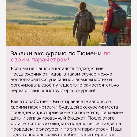
Закажи экскурсию по Тюмени
по
своим параметрам!
Задайте свой вопрос гиду
Если вы не нашли в каталоге подходящие
предложения от гидов, в таком случае можно
Как вас зовут
воспользоваться уникальной возможностью и
организовать своё путешествие самостоятельно
через онлайн конструктор экскурсий!
Ваша электронная почта
Как это работает? Вы отправляете запрос со
своими параметрами будущей экскурсии: места
проведения, которые хочется посетить, желаемые
Ваш номер телефона
даты и запланированный бюджет. После этого
останется только ожидать предложения гидов на
проведение экскурсии по этим параметрам. Наши
гиды точно расскажут необычные интересные