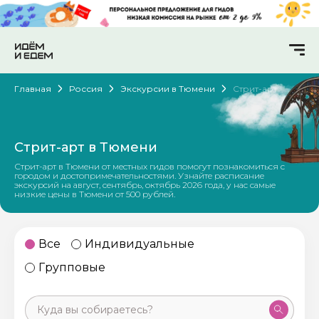
Главная
Россия
Экскурсии в Тюмени
Стрит-арт
Стрит-арт в Тюмени
Стрит-арт в Тюмени от местных гидов помогут познакомиться с
городом и достопримечательностями. Узнайте расписание
экскурсий на август, сентябрь, октябрь 2026 года, у нас самые
низкие цены в Тюмени от 500 рублей.
Все
Индивидуальные
Групповые