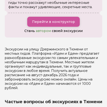
гиды точно расскажут необычные интересные
факты и покажут удивляющие, секретные места.
Вопросы и комментарии
Если у вас есть интересующие вопросы, можете их
задать
Перейти в конструктор
Стань
автором
своей экскурсии
Экскурсии на улицу Дзержинского в Тюмени от
Я даю своё согласие на обработку персональных
местных гидов. Платформа «Идем и Едем» предлагает
данных
разнообразные экскурсии по самым увлекательным и
необычным маршрутам в Тюмени. Местные жители
организуют как индивидуальные, так и групповые
Отправить
экскурсии в любое время. Получить актуальное
расписание на август-декабрь 2026 года и
забронировать экскурсию можно онлайн. Цены на
экскурсии на «Идем и Едем» начинаются от 1000
рублей.
Частые вопросы об экскурсиях в Тюмени