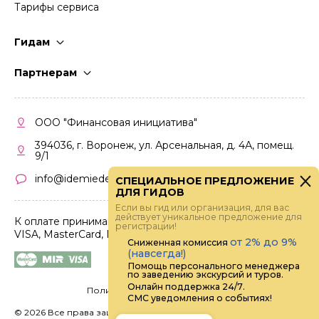
Тарифы сервиса
Гидам
Стать гидом
Партнерам
Частые вопросы
Стать партнером
Правила работы
Кабинет партнера
ООО "Финансовая инициатива"
Правила участия
394036, г. Воронеж, ул. Арсенальная, д. 4А, помещ.
9/1
info@idemiedem.ru
СПЕЦИАЛЬНОЕ ПРЕДЛОЖЕНИЕ
ДЛЯ ГИДОВ
Если вы гид или организация, для вас
действует уникальное предложение для
К оплате принимаются карты
регистрации!
VISA, MasterCard, МИР
от 2% до 9%
Сниженная комиссия
(навсегда!)
Помощь персонального менеджера
по заведению экскурсий и туров.
Онлайн поддержка 24/7.
Политика конфиденциальности
СМС уведомления о событиях!
©
2026 Все права защищены.
Digital