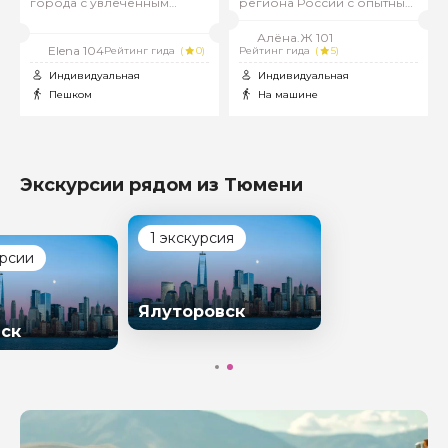
города с увлеченным
региона России с опытным
гидом!
гидом-историком. Живой
рассказ и уникальные
Алёна.Ж 101
факты ждут вас на этой
Elena 104
Рейтинг гида
(
0)
Рейтинг гида
(
5)
экскурсии
Индивидуальная
Индивидуальная
Пешком
На машине
Экскурсии рядом из Тюмени
1 экскурсия
урсии
Ялуторовск
ск