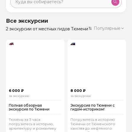
Москва
59 экскурсий
Россия
Все экскурсии
Санкт-Петербург
Популярные
2 экскурсии
от местных гидов Тюмени
50 экскурсий
Россия
Нижний Новгород
49 экскурсий
Россия
Калининград
28 экскурсий
Россия
Кисловодск
20 экскурсий
Россия
Дербент
17 экскурсий
6 000 ₽
8 000 ₽
Россия
за экскурсию
за экскурсию
Полная обзорная
Экскурсия по Тюмени с
экскурсия по Тюмени
гидом-историком!
Тюмень за 3 часа:
Погрузитесь в историю
погрузитесь в историю,
Тюмени от Тюменского
архитектуру и романтику
ханства до нефтяного