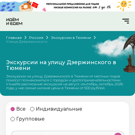
Главная
Россия
Экскурсии в Тюмени
Улица Дзержинского
Экскурсии на улицу Дзержинского в
Тюмени
Экскурсии на улицу Дзержинского в Тюмени от местных гидов
помогут познакомиться с городом и достопримечательностями.
Узнайте расписание экскурсий на август, сентябрь, октябрь 2026
года, у нас самые низкие цены в Тюмени от 500 рублей.
Все
Индивидуальные
Групповые