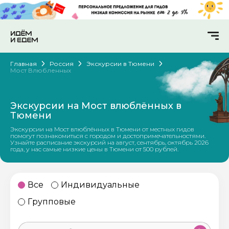
Главная
Россия
Экскурсии в Тюмени
Мост Влюбленных
Экскурсии на Мост влюблённых в
Тюмени
Экскурсии на Мост влюблённых в Тюмени от местных гидов
помогут познакомиться с городом и достопримечательностями.
Узнайте расписание экскурсий на август, сентябрь, октябрь 2026
года, у нас самые низкие цены в Тюмени от 500 рублей.
Все
Индивидуальные
Групповые