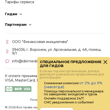
Тарифы сервиса
Гидам
Стать гидом
Партнерам
Частые вопросы
Стать партнером
Правила работы
Кабинет партнера
ООО "Финансовая инициатива"
Правила участия
394036, г. Воронеж, ул. Арсенальная, д. 4А, помещ.
9/1
info@idemiedem.ru
СПЕЦИАЛЬНОЕ ПРЕДЛОЖЕНИЕ
ДЛЯ ГИДОВ
Если вы гид или организация, для вас
действует уникальное предложение для
К оплате принимаются карты
регистрации!
VISA, MasterCard, МИР
от 2% до 9%
Сниженная комиссия
(навсегда!)
Помощь персонального менеджера
по заведению экскурсий и туров.
Онлайн поддержка 24/7.
Политика конфиденциальности
СМС уведомления о событиях!
©
2026 Все права защищены.
Digital