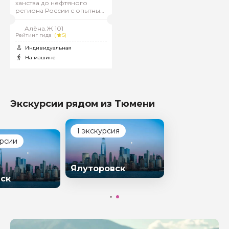
ханства до нефтяного
региона России с опытным
гидом-историком. Живой
рассказ и уникальные
Алёна.Ж 101
факты ждут вас на этой
Рейтинг гида
(
5)
экскурсии
Индивидуальная
На машине
Экскурсии рядом из Тюмени
1 экскурсия
урсии
Ялуторовск
ск