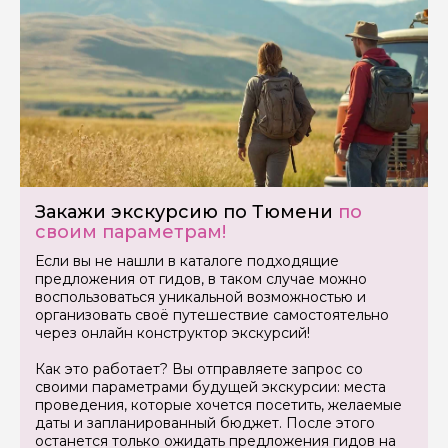
Задайте свой вопрос гиду
Как вас зовут
Ваша электронная почта
Ваш номер телефона
Закажи экскурсию по Тюмени
по
своим параметрам!
Если вы не нашли в каталоге подходящие
Вопросы и комментарии
предложения от гидов, в таком случае можно
Если у вас есть интересующие вопросы, можете их
воспользоваться уникальной возможностью и
задать
организовать своё путешествие самостоятельно
через онлайн конструктор экскурсий!
Как это работает? Вы отправляете запрос со
своими параметрами будущей экскурсии: места
проведения, которые хочется посетить, желаемые
даты и запланированный бюджет. После этого
останется только ожидать предложения гидов на
Я даю своё согласие на обработку персональных