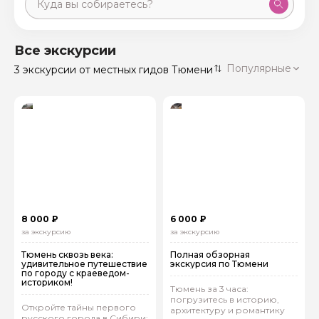
Москва
59 экскурсий
Россия
Все экскурсии
Санкт-Петербург
Популярные
3 экскурсии
от местных гидов Тюмени
50 экскурсий
Россия
Нижний Новгород
49 экскурсий
Россия
Калининград
28 экскурсий
Россия
Кисловодск
20 экскурсий
Россия
Дербент
17 экскурсий
8 000 ₽
6 000 ₽
Россия
за экскурсию
за экскурсию
Тюмень сквозь века:
Полная обзорная
удивительное путешествие
экскурсия по Тюмени
по городу с краеведом-
историком!
Тюмень за 3 часа:
погрузитесь в историю,
Откройте тайны первого
архитектуру и романтику
русского города в Сибири: