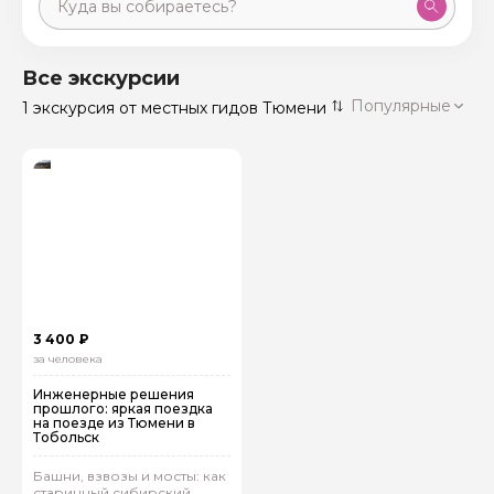
Москва
59 экскурсий
Россия
Все экскурсии
Санкт-Петербург
Популярные
1 экскурсия
от местных гидов Тюмени
50 экскурсий
Россия
Нижний Новгород
49 экскурсий
Россия
Калининград
28 экскурсий
Россия
Кисловодск
20 экскурсий
Россия
Дербент
17 экскурсий
3 400 ₽
Россия
за человека
Инженерные решения
прошлого: яркая поездка
на поезде из Тюмени в
Тобольск
Башни, взвозы и мосты: как
старинный сибирский