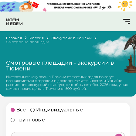
Главная
Россия
Экскурсии в Тюмени
Смотровые площадки
Смотровые площадки - экскурсии в
Тюмени
Интересные экскурсии в Тюмени от местных гидов помогут
познакомиться с городом и достопримечательностями. Узнайте
расписание экскурсий на август, сентябрь, октябрь 2026 года, у нас
самые низкие цены в Тюмени от 500 рублей.
Все
Индивидуальные
Групповые