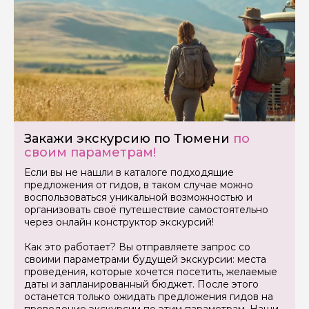
Задайте свой вопрос гиду
Закажи экскурсию по Тюмени
по
своим параметрам!
Как вас зовут
Если вы не нашли в каталоге подходящие
предложения от гидов, в таком случае можно
воспользоваться уникальной возможностью и
Ваша электронная почта
организовать своё путешествие самостоятельно
через онлайн конструктор экскурсий!
Как это работает? Вы отправляете запрос со
Ваш номер телефона
своими параметрами будущей экскурсии: места
проведения, которые хочется посетить, желаемые
даты и запланированный бюджет. После этого
останется только ожидать предложения гидов на
Вопросы и комментарии