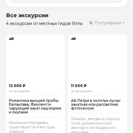
Москва
59 экскурсий
Россия
Все экскурсии
Санкт-Петербург
Популярные
4 экскурсии
от местных гидов Ялты
50 экскурсий
Россия
Нижний Новгород
49 экскурсий
Россия
Калининград
28 экскурсий
Россия
Кисловодск
20 экскурсий
Россия
Дербент
17 экскурсий
12 000 ₽
11 000 ₽
Россия
за экскурсию
за экскурсию
Романтика высшей пробы:
Ай-Петри в золотых лучах:
Балаклава, Фиолент и
закатная или рассветная
чарующий закат над морем
фотосессия
и скалами
Тишина, звёзды и корона
Крымские Мальдивы
огня: романтический
существуют (и я вас туда
автотур к легендарной
отвезу!)
вершине