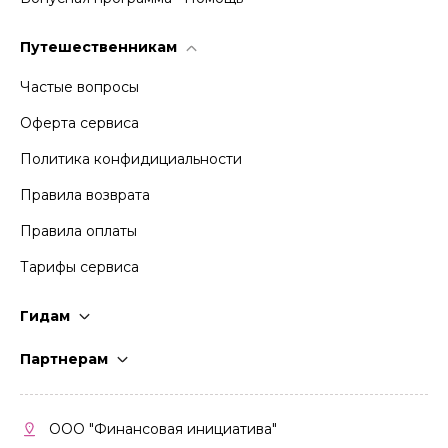
Путешественникам
Частые вопросы
Оферта сервиса
Политика конфидициальности
Правила возврата
Правила оплаты
Тарифы сервиса
Гидам
Стать гидом
Партнерам
Частые вопросы
Стать партнером
Правила работы
Кабинет партнера
ООО "Финансовая инициатива"