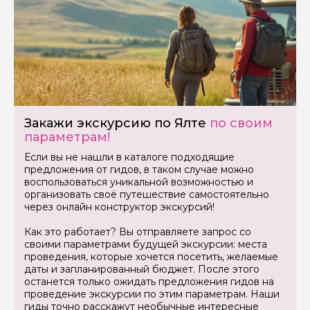
Ваша электронная почта
Ваш номер телефона
Вопросы и комментарии
Закажи экскурсию по Ялте
по своим
Если у вас есть интересующие вопросы, можете их
параметрам!
задать
Если вы не нашли в каталоге подходящие
предложения от гидов, в таком случае можно
воспользоваться уникальной возможностью и
организовать своё путешествие самостоятельно
через онлайн конструктор экскурсий!
Как это работает? Вы отправляете запрос со
Я даю своё согласие на обработку персональных
своими параметрами будущей экскурсии: места
данных
проведения, которые хочется посетить, желаемые
даты и запланированный бюджет. После этого
останется только ожидать предложения гидов на
Отправить
проведение экскурсии по этим параметрам. Наши
гиды точно расскажут необычные интересные