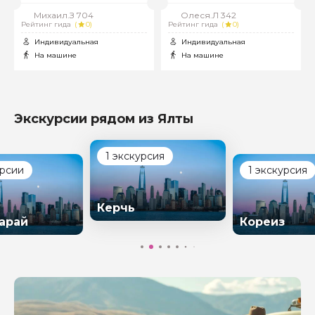
Михаил.З 704
Олеся.Л 342
Рейтинг гида
(
0)
Рейтинг гида
(
0)
Индивидуальная
Индивидуальная
На машине
На машине
Экскурсии рядом из Ялты
1 экскурсия
урсии
1 экскурсия
Керчь
арай
Кореиз
Задайте свой вопрос гиду
Как вас зовут