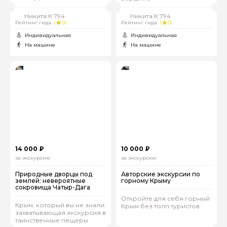
Никита.К 794
Никита.К 794
Рейтинг гида
(
0)
Рейтинг гида
(
0)
Индивидуальная
Индивидуальная
На машине
На машине
14 000 ₽
10 000 ₽
за экскурсию
за экскурсию
Природные дворцы под
Авторские экскурсии по
землей: невероятные
горному Крыму
сокровища Чатыр-Дага
Откройте для себя горный
Крым, который вы не знали:
Крым без толп туристов
захватывающая экскурсия в
таинственные пещеры