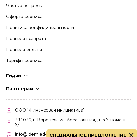
Частые вопросы
Оферта сервиса
Политика конфидициальности
Правила возврата
Правила оплаты
Тарифы сервиса
Гидам
Стать гидом
Партнерам
Частые вопросы
Стать партнером
Правила работы
Кабинет партнера
ООО "Финансовая инициатива"
Правила участия
394036, г. Воронеж, ул. Арсенальная, д. 4А, помещ.
9/1
info@idemiedem.ru
СПЕЦИАЛЬНОЕ ПРЕДЛОЖЕНИЕ