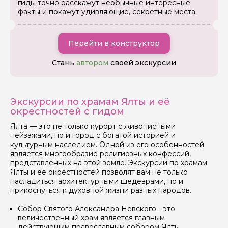
гиды точно расскажут необычные интересные
факты и покажут удивляющие, секретные места.
Перейти в конструктор
Стань
автором
своей экскурсии
Экскурсии по храмам Ялты и её
окрестностей с гидом
Ялта — это не только курорт с живописными
пейзажами, но и город с богатой историей и
культурным наследием. Одной из его особенностей
является многообразие религиозных конфессий,
представленных на этой земле. Экскурсии по храмам
Ялты и её окрестностей позволят вам не только
Задайте свой вопрос гиду
насладиться архитектурными шедеврами, но и
прикоснуться к духовной жизни разных народов.
Как вас зовут
Собор Святого Александра Невского - это
величественный храм является главным
Ваша электронная почта
действующим православным собором Ялты.