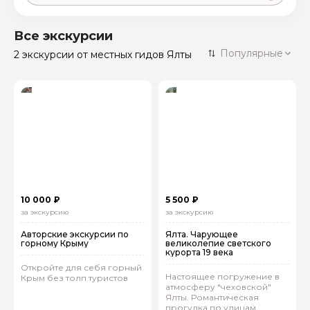
Москва
59 экскурсий
Россия
Все экскурсии
Санкт-Петербург
Популярные
2 экскурсии
от местных гидов Ялты
50 экскурсий
Россия
Нижний Новгород
49 экскурсий
Россия
Калининград
28 экскурсий
Россия
Кисловодск
20 экскурсий
Россия
Дербент
17 экскурсий
10 000 ₽
5 500 ₽
Россия
за экскурсию
за экскурсию
Авторские экскурсии по
Ялта. Чарующее
горному Крыму
великолепие светского
курорта 19 века
Откройте для себя горный
Настоящее погружение в
Крым без толп туристов
атмосферу "чеховской"
Ялты. Романтическая
прогулка по улицам