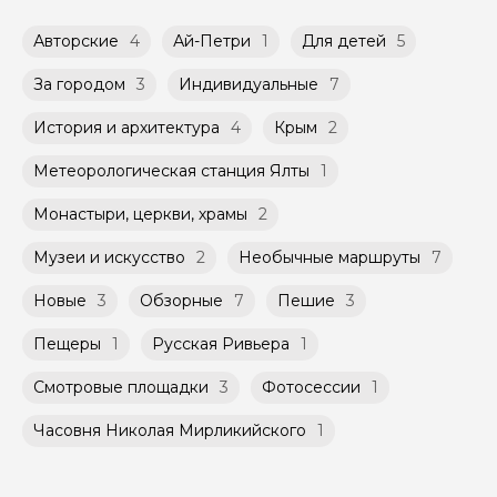
Возможность оплатить картой или
Ялты. Романтическая прогулка по улицам старого
переводом с карты на карту Вы можете
города: история, судьбы, впечатления.
Групповые экскурсии проходят по
Авторские
4
Ай-Петри
1
Для детей
5
обсудить с гидом заранее.
расписанию, составленному гидом.
Оплата многодневного тура происходит
Помимо Вас, на групповой экскурсии могут
За городом
3
Индивидуальные
7
заблаговременно до начала путешествия,
быть незнакомые для Вас люди.
при наличии такой возможности,
указанной на странице самого тура и
История и архитектура
4
Крым
2
Мини-группы проводятся на тех же
заключенного между Организатором и
условиях, что и групповые, но с количество
Агрегатором дополнительного соглашения
Метеорологическая станция Ялты
1
участников ограничено (группа может быть
к Оферте Сервиса.
не более 10 человек)
Монастыри, церкви, храмы
2
Способы оплаты на сайте: Картой
российского банка можно оплатить любую
Музеи и искусство
2
Необычные маршруты
7
экскурсию.
Новые
3
Обзорные
7
Пешие
3
Пещеры
1
Русская Ривьера
1
Смотровые площадки
3
Фотосессии
1
Часовня Николая Мирликийского
1