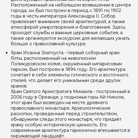
Расположенный на небольшом возвышении в центре
города, он был построен в период с 1891 по 1902
годы в честь императора Александра II. Собор
Ваш номер телефона
привлекает внимание своей архитектурой, а также
атмосферой умиротворения и благоговения. Здесь
проходят службы и важные церковные события, а
также организуются экскурсии для желающих узнать
Вопросы и комментарии
больше о православной культуре.
Если у вас есть интересующие вопросы, можете их
Храм Иоанна Златоуста - первый соборный храм
задать
Ялты, расположенный на живописном
Поликуровском холме, окружённый кипарисовым
парком, был построен в 1894 году. Его архитектура
сочетает в себе элементы готического и восточного
стилей, что делает его уникальным среди других
храмов.
Храм Святого Архистратига Михаила - построенный в
Я даю своё согласие на обработку персональных
2006 году в Ореанде, у подножья горы Ай-Никола,
данных
этот храм был возведён на месте древнего
православного монастыря. Археологические
раскопки, проведенные перед строительством,
Отправить
обнаружили следы этого монастыря, что придаёт
храму особую историческую ценность. Его
современная архитектура гармонично вписывается в
окружающий ландшафт.