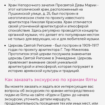
Храм Непорочного зачатия Пресвятой Девы Марии -
этот католический храм, расположенный на
Пушкинской улице, д. 25, был построен в
неоготическом стиле по проекту известного
архитектора Николая Краснова. Храм отличается
своей утонченной архитектурой и атмосферой
спокойствия. Здесь регулярно проводятся концерты
органной музыки, что делает его популярным местом
не только для верующих, но и для любителей музыки.
Церковь Святой Рипсиме - был построен в 1909–1917
годах по проекту архитектора Г. Тер-Микелова.
Прототипом этой церкви послужила знаменитая
церковь Святой Рипсиме в Эчмиадзине. Церковь
привлекает внимание своей уникальной
архитектурой и атмосферой, которая погружает в
историю армянской культуры и традиций.
Как заказать экскурсию по храмам Ялты
Вы можете заказать и задать все интересующие вас
вопросы об экскурсиях по храмам непосредственно
гидам из Ялты на сайте «Идем и Едем» до начала
экскурсии, уточнить детали маршрута,
продолжительность посещения тех или иных мест, или