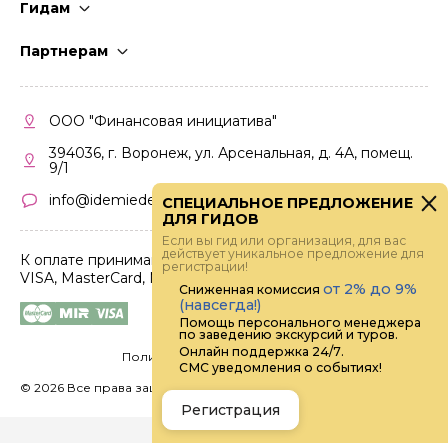
Гидам
Стать гидом
Партнерам
Частые вопросы
Стать партнером
Правила работы
Кабинет партнера
ООО "Финансовая инициатива"
Правила участия
394036, г. Воронеж, ул. Арсенальная, д. 4А, помещ.
9/1
info@idemiedem.ru
СПЕЦИАЛЬНОЕ ПРЕДЛОЖЕНИЕ
ДЛЯ ГИДОВ
Если вы гид или организация, для вас
действует уникальное предложение для
К оплате принимаются карты
регистрации!
VISA, MasterCard, МИР
от 2% до 9%
Сниженная комиссия
(навсегда!)
Помощь персонального менеджера
по заведению экскурсий и туров.
Онлайн поддержка 24/7.
Политика конфиденциальности
СМС уведомления о событиях!
©
2026 Все права защищены.
Digital
Регистрация