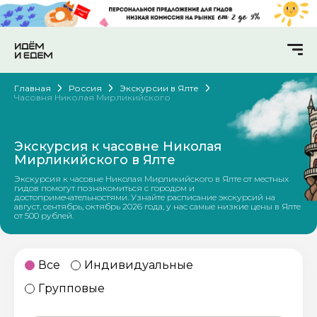
Главная
Россия
Экскурсии в Ялте
Часовня Николая Мирликийского
Экскурсия к часовне Николая
Мирликийского в Ялте
Экскурсия к часовне Николая Мирликийского в Ялте от местных
гидов помогут познакомиться с городом и
достопримечательностями. Узнайте расписание экскурсий на
август, сентябрь, октябрь 2026 года, у нас самые низкие цены в Ялте
от 500 рублей.
Все
Индивидуальные
Групповые