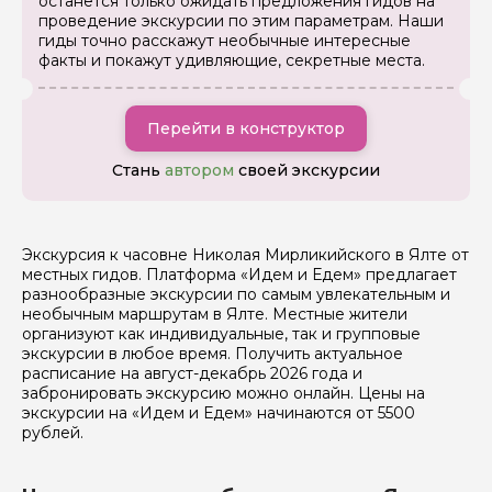
останется только ожидать предложения гидов на
проведение экскурсии по этим параметрам. Наши
Вопросы и комментарии
гиды точно расскажут необычные интересные
Если у вас есть интересующие вопросы, можете их
задать
факты и покажут удивляющие, секретные места.
Перейти в конструктор
Стань
автором
своей экскурсии
Я даю своё согласие на обработку персональных
данных
Экскурсия к часовне Николая Мирликийского в Ялте от
местных гидов. Платформа «Идем и Едем» предлагает
Отправить
разнообразные экскурсии по самым увлекательным и
необычным маршрутам в Ялте. Местные жители
организуют как индивидуальные, так и групповые
экскурсии в любое время. Получить актуальное
расписание на август-декабрь 2026 года и
забронировать экскурсию можно онлайн. Цены на
экскурсии на «Идем и Едем» начинаются от 5500
рублей.