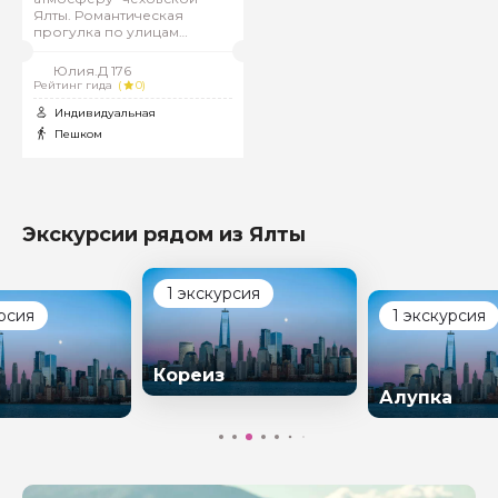
Ялты. Романтическая
прогулка по улицам
старого города: история,
судьбы, впечатления.
Юлия.Д 176
Рейтинг гида
(
0)
Индивидуальная
Пешком
Экскурсии рядом из Ялты
1 экскурсия
рсия
1 экскурсия
Кореиз
Алупка