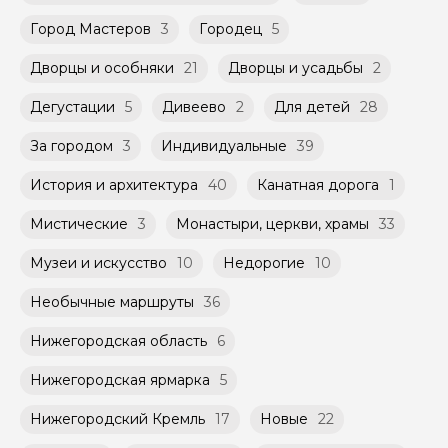
Способы оплаты на сайте: Картой
не более 10 человек)
российского банка можно оплатить любую
Город Мастеров
3
Городец
5
экскурсию.
Дворцы и особняки
21
Дворцы и усадьбы
2
Дегустации
5
Дивеево
2
Для детей
28
За городом
3
Индивидуальные
39
История и архитектура
40
Канатная дорога
1
Мистические
3
Монастыри, церкви, храмы
33
Музеи и искусство
10
Недорогие
10
Необычные маршруты
36
Нижегородская область
6
Нижегородская ярмарка
5
Нижегородский Кремль
17
Новые
22