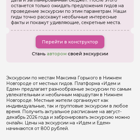
даты и запланированный бюджет. После этого
останется только ожидать предложения гидов на
проведение экскурсии по этим параметрам. Наши
гиды точно расскажут необычные интересные
факты и покажут удивляющие, секретные места.
Задайте свой вопрос гиду
Как вас зовут
Перейти в конструктор
Стань
автором
своей экскурсии
Ваша электронная почта
Экскурсии по местам Максима Горького в Нижнем
Ваш номер телефона
Новгороде от местных гидов. Платформа «Идем и
Едем» предлагает разнообразные экскурсии по самым
увлекательным и необычным маршрутам в Нижнем
Новгороде. Местные жители организуют как
Вопросы и комментарии
индивидуальные, так и групповые экскурсии в любое
Если у вас есть интересующие вопросы, можете их
время. Получить актуальное расписание на август-
задать
декабрь 2026 года и забронировать экскурсию можно
онлайн. Цены на экскурсии на «Идем и Едем»
начинаются от 800 рублей.