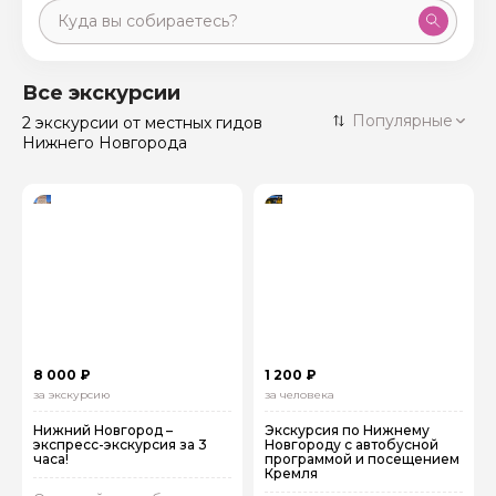
Москва
59 экскурсий
Россия
Все экскурсии
Санкт-Петербург
Популярные
2 экскурсии
от местных гидов
50 экскурсий
Россия
Нижнего Новгорода
Нижний Новгород
49 экскурсий
Россия
Калининград
28 экскурсий
Россия
Кисловодск
20 экскурсий
Россия
Дербент
17 экскурсий
Россия
8 000 ₽
1 200 ₽
за экскурсию
за человека
Нижний Новгород –
Экскурсия по Нижнему
экспресс-экскурсия за 3
Новгороду с автобусной
часа!
программой и посещением
Кремля