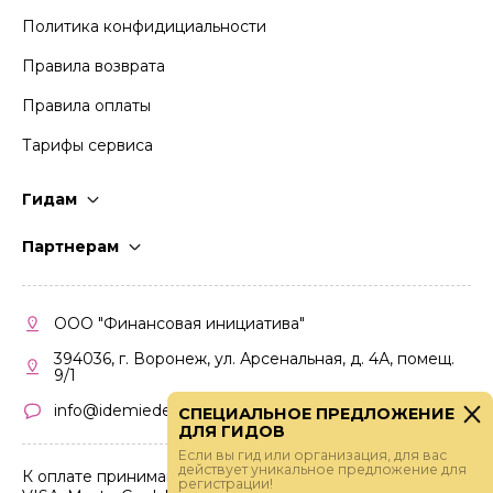
Политика конфидициальности
Правила возврата
Правила оплаты
Тарифы сервиса
Гидам
Стать гидом
Партнерам
Частые вопросы
Стать партнером
Правила работы
Кабинет партнера
ООО "Финансовая инициатива"
Правила участия
394036, г. Воронеж, ул. Арсенальная, д. 4А, помещ.
9/1
info@idemiedem.ru
СПЕЦИАЛЬНОЕ ПРЕДЛОЖЕНИЕ
ДЛЯ ГИДОВ
Если вы гид или организация, для вас
действует уникальное предложение для
К оплате принимаются карты
регистрации!