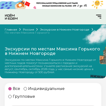
Главная
Россия
Экскурсии в Нижнем Новгороде
По местам Максима Горького
Экскурсии по местам Максима Горького
в Нижнем Новгороде
Экскурсии по местам Максима Горького в Нижнем Новгороде от
местных гидов помогут познакомиться с городом и
достопримечательностями. Узнайте расписание экскурсий на
август, сентябрь, октябрь 2026 года, у нас самые низкие цены в
Нижнему Новгороду от 500 рублей.
Все
Индивидуальные
Групповые