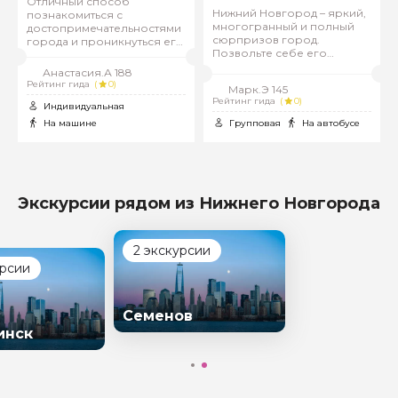
Отличный способ
Нижний Новгород – яркий,
познакомиться с
многогранный и полный
достопримечательностями
сюрпризов город.
города и проникнуться его
Позвольте себе его
духом!
увидеть!
Анастасия.А 188
Рейтинг гида
(
0)
Марк.Э 145
Рейтинг гида
(
0)
Индивидуальная
На машине
Групповая
На автобусе
Экскурсии рядом из Нижнего Новгорода
2 экскурсии
урсии
Семенов
инск