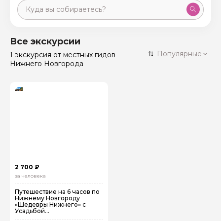
Москва
59 экскурсий
Россия
Все экскурсии
Санкт-Петербург
Популярные
1 экскурсия
от местных гидов
50 экскурсий
Россия
Нижнего Новгорода
Нижний Новгород
49 экскурсий
Россия
Калининград
28 экскурсий
Россия
Кисловодск
20 экскурсий
Россия
Дербент
17 экскурсий
Россия
2 700 ₽
за человека
Путешествие на 6 часов по
Нижнему Новгороду
«Шедевры Нижнего» с
Усадьбой
"Рукавишниковых"