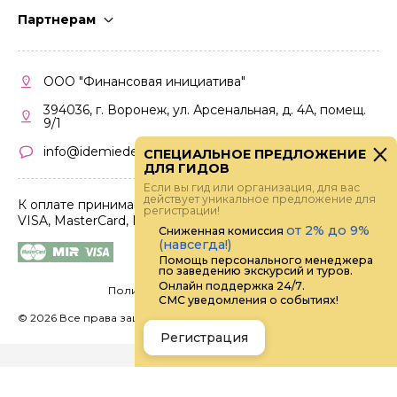
Стать гидом
Партнерам
Частые вопросы
Стать партнером
Правила работы
Кабинет партнера
ООО "Финансовая инициатива"
Правила участия
394036, г. Воронеж, ул. Арсенальная, д. 4А, помещ.
9/1
info@idemiedem.ru
СПЕЦИАЛЬНОЕ ПРЕДЛОЖЕНИЕ
ДЛЯ ГИДОВ
Если вы гид или организация, для вас
действует уникальное предложение для
К оплате принимаются карты
регистрации!
VISA, MasterCard, МИР
от 2% до 9%
Сниженная комиссия
(навсегда!)
Помощь персонального менеджера
по заведению экскурсий и туров.
Онлайн поддержка 24/7.
Политика конфиденциальности
СМС уведомления о событиях!
©
2026 Все права защищены.
Digital
Регистрация