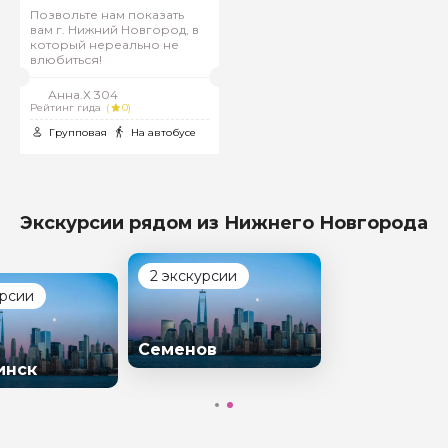
Позвольте нам показать
вам г. Нижний Новгород, в
который нереально не
влюбиться!
Анна.Х 304
Рейтинг гида
(
0)
Групповая
На автобусе
Экскурсии рядом из Нижнего Новгорода
2 экскурсии
урсии
Семенов
инск