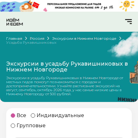
Главная
Россия
Экскурсии в Нижнем Новгороде
Усадьба Рукавишниковых
Экскурсии в усадьбу Рукавишниковых в
Нижнем Новгороде
Экскурсии в усадьбу Рукавишниковых в Нижнем Новгороде от
местных гидов помогут познакомиться с городом и
достопримечательностями. Узнайте расписание экскурсий на
август, сентябрь, октябрь 2026 года, у нас самые низкие цены в
Нижнему Новгороду от 500 рублей.
Все
Индивидуальные
Групповые