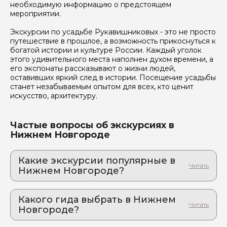
необходимую информацию о предстоящем
мероприятии.
Экскурсии по усадьбе Рукавишниковых - это не просто
путешествие в прошлое, а возможность прикоснуться к
богатой истории и культуре России. Каждый уголок
этого удивительного места наполнен духом времени, а
его экспонаты рассказывают о жизни людей,
оставивших яркий след в истории. Посещение усадьбы
станет незабываемым опытом для всех, кто ценит
искусство, архитектуру.
Частые вопросы об экскурсиях в
Нижнем Новгороде
Какие экскурсии популярные в
Нижнем Новгороде?
1. Рождество и Новый год в Нижнем: как мы
дошли до салата оливье
Какого гида выбрать в Нижнем
Купцы, большевики, Снегурочка: вся правда о
Новгороде?
новогодних традициях и романтика зимнего
города
1. Светлана.Д 1063