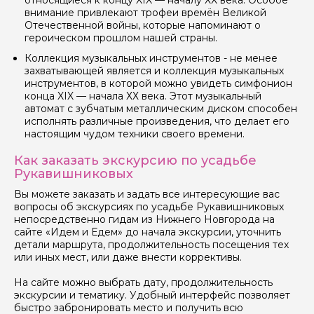
относящиеся к концу XIX — началу ХХ века. Особое
Вопросы и комментарии
внимание привлекают трофеи времён Великой
Если у вас есть интересующие вопросы, можете их
Отечественной войны, которые напоминают о
задать
героическом прошлом нашей страны.
Коллекция музыкальных инструментов - не менее
захватывающей является и коллекция музыкальных
инструментов, в которой можно увидеть симфонион
конца XIX — начала ХХ века. Этот музыкальный
автомат с зубчатым металлическим диском способен
исполнять различные произведения, что делает его
Я даю своё согласие на обработку персональных
настоящим чудом техники своего времени.
данных
Как заказать экскурсию по усадьбе
Отправить
Рукавишниковых
Вы можете заказать и задать все интересующие вас
вопросы об экскурсиях по усадьбе Рукавишниковых
непосредственно гидам из Нижнего Новгорода на
сайте «Идем и Едем» до начала экскурсии, уточнить
детали маршрута, продолжительность посещения тех
или иных мест, или даже внести коррективы.
На сайте можно выбрать дату, продолжительность
экскурсии и тематику. Удобный интерфейс позволяет
быстро забронировать место и получить всю