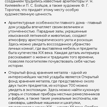
созданием трудились известные архитекторы Р. Я.
Килевейн и П. С. Бойцов, а также художник Ф. Г.
Торопов, что придаёт этому месту особую
художественную ценность.
Архитектурные особенности главного дома - главный
дом усадьбы впечатляет своим величием и
утончённостью. Парадные залы, украшенные
изысканной лепниной и живописью, создают
атмосферу аристократического уюта и роскоши.
Здесь можно увидеть воссозданное убранство
личных комнат, где выставлена мебель и предметы
Задайте свой вопрос гиду
быта купечества XIX века. Каждая деталь интерьера
рассказывает о жизни и традициях того времени,
Как вас зовут
позволяя посетителям почувствовать себя частью
истории.
Открытый фонд хранения металла - одной из
Ваша электронная почта
интереснейших частей усадьбы является Открытый
фонд хранения металла, где представлено около
двух тысяч предметов, из которых 700 можно
увидеть в экспозиции. Здесь можно найти кухонную
Ваш номер телефона
утварь и столовые приборы местных ремесленников
и фабрик, а также такие уникальные экспонаты, как
самовары, швейные машинки и шкатулки,