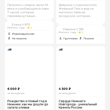
Пряники с медом, валы XII
Девушка с коромыслом,
века и улыбающиеся львы:
Жеваный Тать и вид на
7 часов, которые
миллион лайков:
перевернут ваше
экскурсия, которая
представление о
окупится впечатлениями
провинции
Елена.У 875
Рейтинг гида
(
0)
Марина.С 559
Рейтинг гида
(
0)
Индивидуальная
На машине
Групповая
Пешком
6 000 ₽
4 500 ₽
за экскурсию
за экскурсию
Рождество и Новый год в
Сердце Нижнего
Нижнем: как мы дошли до
Новгорода - уникальный
салата оливье
Кремль России