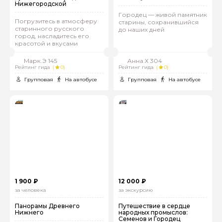
Нижегородской
Городец — живой памятник
Погрузитесь в атмосферу
старины, сохранившийся
старинного русского
до наших дней
город, насладитесь его
красотой и вкусами
Марк.Э 145
Анна.Х 304
Рейтинг гида
(
0)
Рейтинг гида
(
0)
Групповая
На автобусе
Групповая
На автобусе
1 900 ₽
12 000 ₽
за человека
за экскурсию
Панорамы Древнего
Путешествие в сердце
Нижнего
народных промыслов:
Семенов и Городец