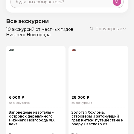
Москва
59 экскурсий
Россия
Все экскурсии
Санкт-Петербург
Популярные
10 экскурсий
от местных гидов
50 экскурсий
Россия
Нижнего Новгорода
Нижний Новгород
49 экскурсий
Россия
Калининград
28 экскурсий
Россия
Кисловодск
20 экскурсий
Россия
Дербент
17 экскурсий
Россия
6 000 ₽
28 000 ₽
за экскурсию
за экскурсию
Заповедные кварталы –
Золотая Хохлома,
островок деревянного
староверы и затонувший
Нижнего Новгорода XIX
град Китеж: путешествие к
века
озеру Светлояр из
Нижнего Новгорода