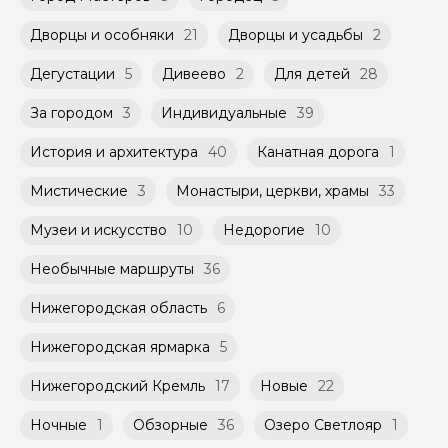
российского банка можно оплатить любую
экскурсию.
Дворцы и особняки
21
Дворцы и усадьбы
2
Дегустации
5
Дивеево
2
Для детей
28
За городом
3
Индивидуальные
39
История и архитектура
40
Канатная дорога
1
Мистические
3
Монастыри, церкви, храмы
33
Музеи и искусство
10
Недорогие
10
Необычные маршруты
36
Нижегородская область
6
Нижегородская ярмарка
5
Нижегородский Кремль
17
Новые
22
Ночные
1
Обзорные
36
Озеро Светлояр
1