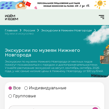
Главная
Россия
Экскурсии в Нижнем Новгороде
Музеи и искусство
Экскурсии по музеям Нижнего
Новгорода
Экскурсии по музеям Нижнего Новгорода от местных гидов
помогут познакомиться с городом и достопримечательностями.
Узнайте расписание экскурсий на август, сентябрь, октябрь 2026
года, у нас самые низкие цены в Нижнему Новгороду от 500 рублей.
Все
Индивидуальные
Групповые