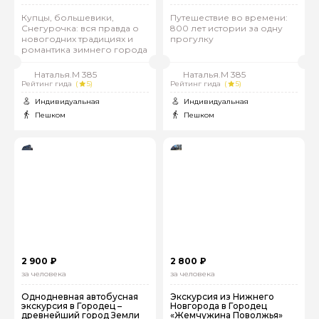
Купцы, большевики,
Путешествие во времени:
Снегурочка: вся правда о
800 лет истории за одну
новогодних традициях и
прогулку
романтика зимнего города
Наталья.М 385
Наталья.М 385
Рейтинг гида
(
5)
Рейтинг гида
(
5)
Индивидуальная
Индивидуальная
Пешком
Пешком
2 900 ₽
2 800 ₽
за человека
за человека
Однодневная автобусная
Экскурсия из Нижнего
экскурсия в Городец –
Новгорода в Городец
древнейший город Земли
«Жемчужина Поволжья»