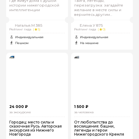
Где живут дома с душой:
Тайга, легенды,
истории нижегородской
перезагрузка: загадайте
интеллигенции
желание в месте силы и
вернитесь другим
человеком
Наталья.М 385
Елена.У 875
Рейтинг гида
(
5)
Рейтинг гида
(
0)
Индивидуальная
Индивидуальная
Пешком
На машине
24 000 ₽
1 500 ₽
за экскурсию
за человека
Городец: место силы и
От любопытства до
сказочная Русь. Авторская
восхищения: башни,
экскурсия из Нижнего
легенды и герои
Новгорода
Нижегородского Кремля