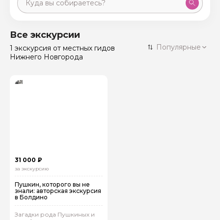
Москва
59 экскурсий
Россия
Все экскурсии
Санкт-Петербург
Популярные
1 экскурсия
от местных гидов
50 экскурсий
Россия
Нижнего Новгорода
Нижний Новгород
49 экскурсий
Россия
Калининград
28 экскурсий
Россия
Кисловодск
20 экскурсий
Россия
Дербент
17 экскурсий
Россия
31 000 ₽
за экскурсию
Пушкин, которого вы не
знали: авторская экскурсия
в Болдино
Загадки рода Пушкиных и