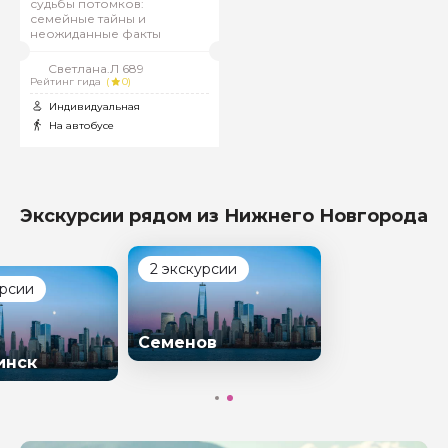
судьбы потомков:
семейные тайны и
неожиданные факты
Светлана.Л 689
Рейтинг гида
(
0)
Индивидуальная
На автобусе
Экскурсии рядом из Нижнего Новгорода
2 экскурсии
урсии
Семенов
инск