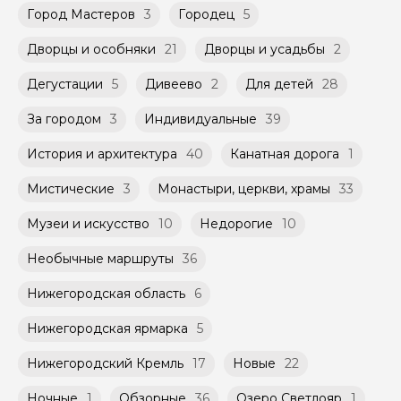
не более 10 человек)
российского банка можно оплатить любую
Город Мастеров
3
Городец
5
экскурсию.
Дворцы и особняки
21
Дворцы и усадьбы
2
Дегустации
5
Дивеево
2
Для детей
28
За городом
3
Индивидуальные
39
История и архитектура
40
Канатная дорога
1
Мистические
3
Монастыри, церкви, храмы
33
Музеи и искусство
10
Недорогие
10
Необычные маршруты
36
Нижегородская область
6
Нижегородская ярмарка
5
Нижегородский Кремль
17
Новые
22
Ночные
1
Обзорные
36
Озеро Светлояр
1