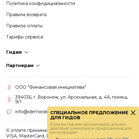
Политика конфидициальности
Правила возврата
Правила оплаты
Тарифы сервиса
Гидам
Стать гидом
Партнерам
Частые вопросы
Стать партнером
Правила работы
Кабинет партнера
ООО "Финансовая инициатива"
Правила участия
394036, г. Воронеж, ул. Арсенальная, д. 4А, помещ.
9/1
info@idemiedem.ru
СПЕЦИАЛЬНОЕ ПРЕДЛОЖЕНИЕ
ДЛЯ ГИДОВ
Если вы гид или организация, для вас
действует уникальное предложение для
К оплате принимаются карты
регистрации!
VISA, MasterCard, МИР