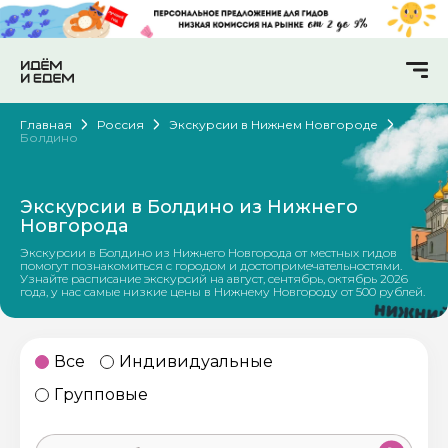
Главная
Россия
Экскурсии в Нижнем Новгороде
Болдино
Экскурсии в Болдино из Нижнего
Новгорода
Экскурсии в Болдино из Нижнего Новгорода от местных гидов
помогут познакомиться с городом и достопримечательностями.
Узнайте расписание экскурсий на август, сентябрь, октябрь 2026
года, у нас самые низкие цены в Нижнему Новгороду от 500 рублей.
Все
Индивидуальные
Групповые