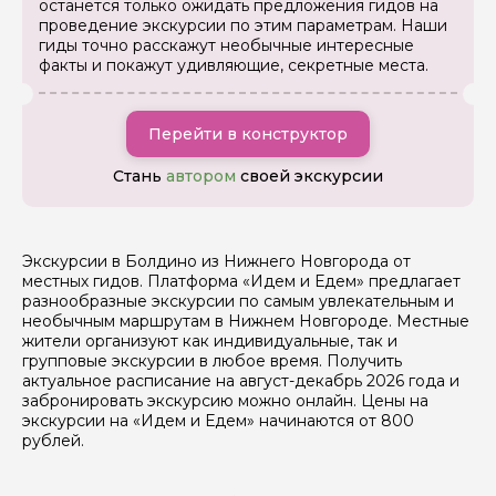
останется только ожидать предложения гидов на
проведение экскурсии по этим параметрам. Наши
гиды точно расскажут необычные интересные
факты и покажут удивляющие, секретные места.
Задайте свой вопрос гиду
Как вас зовут
Перейти в конструктор
Стань
автором
своей экскурсии
Ваша электронная почта
Экскурсии в Болдино из Нижнего Новгорода от
Ваш номер телефона
местных гидов. Платформа «Идем и Едем» предлагает
разнообразные экскурсии по самым увлекательным и
необычным маршрутам в Нижнем Новгороде. Местные
жители организуют как индивидуальные, так и
Вопросы и комментарии
групповые экскурсии в любое время. Получить
Если у вас есть интересующие вопросы, можете их
актуальное расписание на август-декабрь 2026 года и
задать
забронировать экскурсию можно онлайн. Цены на
экскурсии на «Идем и Едем» начинаются от 800
рублей.