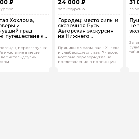
000 ₽
24 000 ₽
31 
скурсию
за экскурсию
за э
тая Хохлома,
Городец: место силы и
Пуш
оверы и
сказочная Русь.
не 
нувший град
Авторская экскурсия
экс
ж: путешествие к
из Нижнего
у Светлояр из
Новгорода
Зага
его Новгорода
судь
 машине
На машине
Н
 легенды, перезагрузка:
Пряники с медом, валы XII века
тайн
йте желание в месте
и улыбающиеся львы: 7 часов,
дивидуальная
Индивидуальная
И
 вернитесь другим
которые перевернут ваше
еком
представление о провинции
на.У 875
(
0)
Елена.У 875
(
0)
С
Рейтинг гида
Рейтинг гида