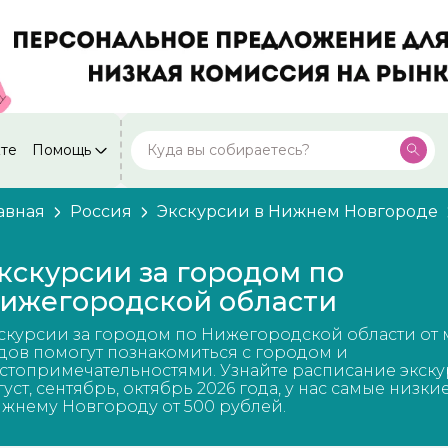
кте
Помощь
Москва
Посмотреть все города
59 экскурсий
Россия
авная
Россия
Экскурсии в Нижнем Новгороде
Санкт-Петербург
50 экскурсий
Россия
кскурсии за городом по
Нижний Новгород
ижегородской области
49 экскурсий
Россия
скурсии за городом по Нижегородской области от 
Калининград
28 экскурсий
дов помогут познакомиться с городом и
Россия
стопримечательностями. Узнайте расписание экску
густ, сентябрь, октябрь 2026 года, у нас самые низки
Кисловодск
20 экскурсий
жнему Новгороду от 500 рублей.
Россия
Дербент