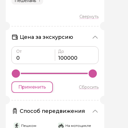
Пешелань
1
Я даю своё согласие 
персональных данны
Отправить
Цена за экскурсию
От
До
Применить
Сбросить
Способ передвижения
Пешком
На мотоцикле