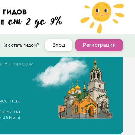
Вход
Регистрация
Как стать гидом?
За городом
местных
рсий на
е цены в