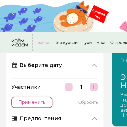
Главная
Экскурсии
Туры
Блог
О прое
Гл
Выберите дату
Э
Н
Участники
Эк
ги
Применить
Сбросить
до
ав
Ни
Предпочтения