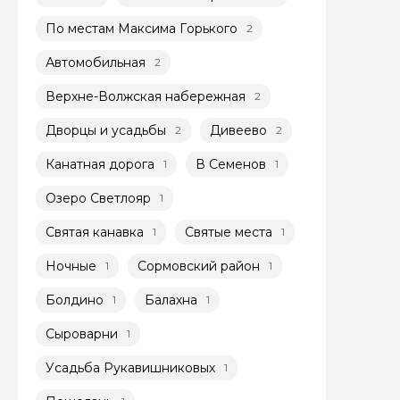
По местам Максима Горького
2
Автомобильная
2
Верхне-Волжская набережная
2
Дворцы и усадьбы
Дивеево
2
2
Задайте св
Канатная дорога
В Семенов
1
1
Как вас зовут
Озеро Светлояр
1
Святая канавка
Святые места
1
1
Вопросы и комме
Ночные
Сормовский район
1
1
Если у вас есть инт
Болдино
Балахна
1
1
Сыроварни
1
Усадьба Рукавишниковых
1