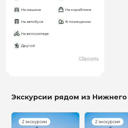
На машине
На кораблике
На автобусе
В помещении
На велосипеде
Другой
Сбросить
Экскурсии рядом из Нижнего
2 экскурсии
2 экскурсии