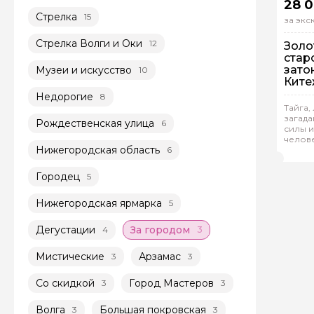
28 
Стрелка
15
за эк
Стрелка Волги и Оки
12
Золо
стар
зато
Музеи и искусство
10
Ките
озер
Недорогие
8
Нижн
На
Тайга,
загада
Рождественская улица
6
Ин
силы и
челов
Еле
Нижегородская область
6
Городец
5
Нижегородская ярмарка
5
Дегустации
За городом
4
3
Мистические
Арзамас
3
3
Со скидкой
Город Мастеров
3
3
Волга
Большая покровская
3
3