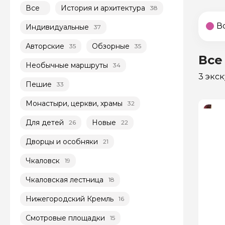
Все
История и архитектура
38
В
Индивидуальные
37
Авторские
Обзорные
35
35
Все
Необычные маршруты
34
3 экс
Пешие
33
Монастыри, церкви, храмы
32
Для детей
Новые
26
22
Дворцы и особняки
21
Чкаловск
19
Чкаловская лестница
18
Нижегородский Кремль
16
Смотровые площадки
15