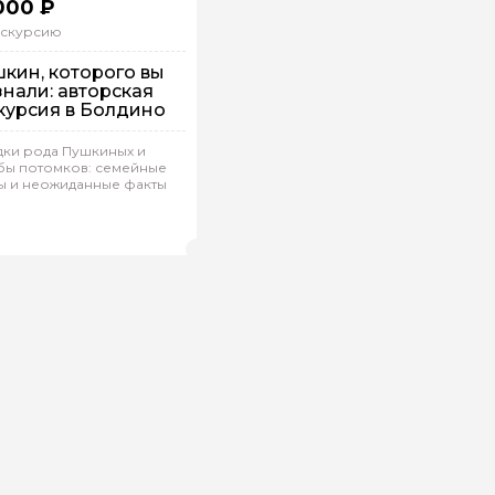
000 ₽
кскурсию
кин, которого вы
знали: авторская
курсия в Болдино
дки рода Пушкиных и
бы потомков: семейные
а автобусе
ы и неожиданные факты
ндивидуальная
ветлана.Л 689
(
0)
Рейтинг гида