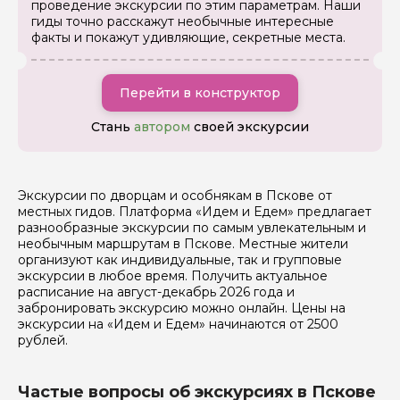
проведение экскурсии по этим параметрам. Наши
Ваш номер телефона
гиды точно расскажут необычные интересные
факты и покажут удивляющие, секретные места.
Вопросы и комментарии
Перейти в конструктор
Если у вас есть интересующие вопросы, можете их
задать
Стань
автором
своей экскурсии
Экскурсии по дворцам и особнякам в Пскове от
местных гидов. Платформа «Идем и Едем» предлагает
разнообразные экскурсии по самым увлекательным и
Я даю своё согласие на обработку персональных
необычным маршрутам в Пскове. Местные жители
данных
организуют как индивидуальные, так и групповые
экскурсии в любое время. Получить актуальное
Отправить
расписание на август-декабрь 2026 года и
забронировать экскурсию можно онлайн. Цены на
экскурсии на «Идем и Едем» начинаются от 2500
рублей.
Частые вопросы об экскурсиях в Пскове