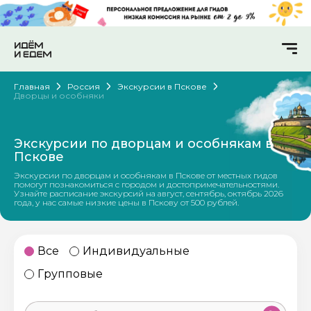
Главная
Россия
Экскурсии в Пскове
Дворцы и особняки
Экскурсии по дворцам и особнякам в
Пскове
Экскурсии по дворцам и особнякам в Пскове от местных гидов
помогут познакомиться с городом и достопримечательностями.
Узнайте расписание экскурсий на август, сентябрь, октябрь 2026
года, у нас самые низкие цены в Пскову от 500 рублей.
Все
Индивидуальные
Групповые