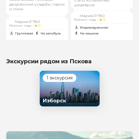
стало колыбелью
дворянские усадьбы, парки
шедевров
и стихи
Мария.Р 780
Рейтинг гида
(
0)
Мария.Р 780
Рейтинг гида
(
0)
Индивидуальная
Групповая
На автобусе
На машине
Экскурсии рядом из Пскова
1 экскурсия
Изборск