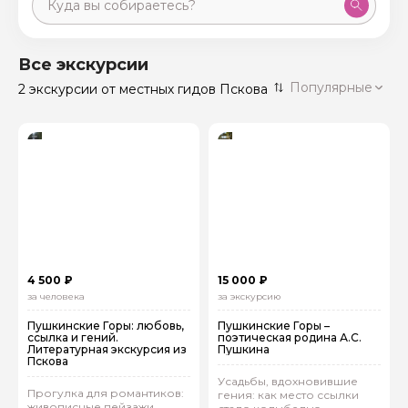
Москва
59 экскурсий
Россия
Все экскурсии
Санкт-Петербург
Популярные
2 экскурсии
от местных гидов Пскова
50 экскурсий
Россия
Нижний Новгород
49 экскурсий
Россия
Калининград
28 экскурсий
Россия
Кисловодск
20 экскурсий
Россия
Дербент
17 экскурсий
4 500 ₽
15 000 ₽
Россия
за человека
за экскурсию
Пушкинские Горы: любовь,
Пушкинские Горы –
ссылка и гений.
поэтическая родина А.С.
Литературная экскурсия из
Пушкина
Пскова
Усадьбы, вдохновившие
Прогулка для романтиков:
гения: как место ссылки
живописные пейзажи,