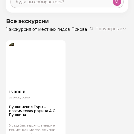
Москва
59 экскурсий
Россия
Все экскурсии
Санкт-Петербург
Популярные
1 экскурсия
от местных гидов Пскова
50 экскурсий
Россия
Нижний Новгород
49 экскурсий
Россия
Калининград
28 экскурсий
Россия
Кисловодск
20 экскурсий
Россия
Дербент
17 экскурсий
15 000 ₽
Россия
за экскурсию
Пушкинские Горы –
поэтическая родина А.С.
Пушкина
Усадьбы, вдохновившие
гения: как место ссылки