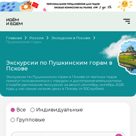
Главная
Россия
Экскурсии в Пскове
Пушкинские горы
Экскурсии по Пушкинским горам в
Пскове
Экскурсии по Пушкинским горам в Пскове от местных гидов
помогут познакомиться с городом и достопримечательностями.
Узнайте расписание экскурсий на август, сентябрь, октябрь 2026
года, у нас самые низкие цены в Пскову от 500 рублей.
Все
Индивидуальные
Групповые