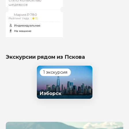
стало колыбелью
шедевров
Мария.Р 780
Рейтинг гида
(
0)
Индивидуальная
На машине
Экскурсии рядом из Пскова
1 экскурсия
Изборск