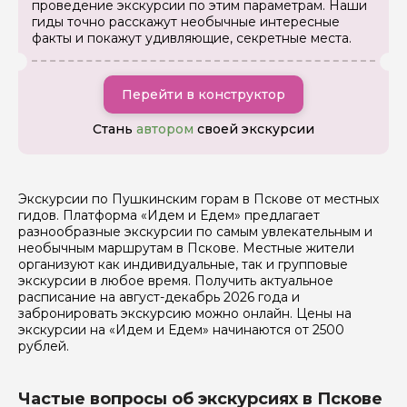
Ваш номер телефона
проведение экскурсии по этим параметрам. Наши
гиды точно расскажут необычные интересные
факты и покажут удивляющие, секретные места.
Вопросы и комментарии
Если у вас есть интересующие вопросы, можете их
Перейти в конструктор
задать
Стань
автором
своей экскурсии
Экскурсии по Пушкинским горам в Пскове от местных
гидов. Платформа «Идем и Едем» предлагает
Я даю своё согласие на обработку персональных
разнообразные экскурсии по самым увлекательным и
данных
необычным маршрутам в Пскове. Местные жители
организуют как индивидуальные, так и групповые
экскурсии в любое время. Получить актуальное
Отправить
расписание на август-декабрь 2026 года и
забронировать экскурсию можно онлайн. Цены на
экскурсии на «Идем и Едем» начинаются от 2500
рублей.
Частые вопросы об экскурсиях в Пскове