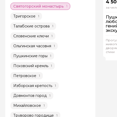
4 50
Святогорский монастырь
1
за чел
Тригорское
1
Пушк
любо
гени
Талабские острова
1
экск
Словенские ключи
1
Прогул
живоп
Ольгинская часовня
1
Гр
дворян
стихи
Мар
Пушкинские горы
1
Псковский кремль
1
Петровское
1
Изборская крепость
1
Довмонтов город
1
Михайловское
1
Труворово городище
1