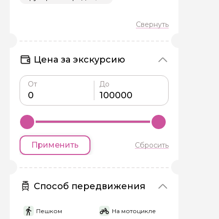
Цена за экскурсию
Задайте св
От
До
Как вас зовут
Вопросы и комме
Применить
Сбросить
Если у вас есть инт
Способ передвижения
Пешком
На мотоцикле