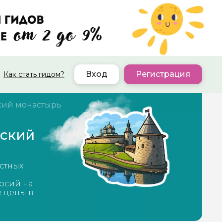
Вход
Регистрация
Как стать гидом?
кий монастырь
рский
стных
рсий на
е цены в