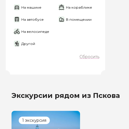
На машине
На кораблике
Я даю своё согласие 
персональных данны
На автобусе
В помещении
Отправить
На велосипеде
Другой
Сбросить
Экскурсии рядом из Пскова
1 экскурсия