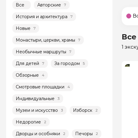
Все
Авторские
7
В
История и архитектура
7
Новые
7
Все
Монастыри, церкви, храмы
7
1 экс
Необычные маршруты
7
Для детей
За городом
7
5
Обзорные
4
Смотровые площадки
4
Индивидуальные
3
Музеи и искусство
Изборск
3
2
Недорогие
2
Дворцы и особняки
Печоры
2
2