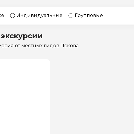
17 экскурсий
Россия
се
Индивидуальные
Групповые
 экскурсии
курсия
от местных гидов Пскова