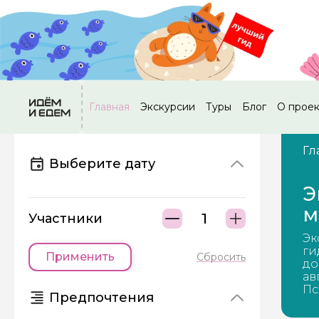
Главная
Экскурсии
Туры
Блог
О прое
Гл
Выберите дату
Э
м
Участники
Эк
ги
Применить
Сбросить
до
ав
Пс
Предпочтения