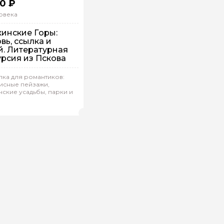
0 ₽
овека
инские Горы:
вь, ссылка и
й. Литературная
урсия из Пскова
ка для романтиков:
исные пейзажи,
упповая
На автобусе
ские усадьбы, парки и
ия.Р 780
(
0)
Рейтинг гида