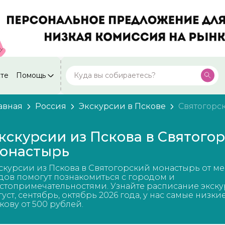
кте
Помощь
Москва
Посмотреть все города
59 экскурсий
Россия
авная
Россия
Экскурсии в Пскове
Святогорс
Санкт-Петербург
50 экскурсий
Россия
кскурсии из Пскова в Святого
Нижний Новгород
онастырь
49 экскурсий
Россия
скурсии из Пскова в Святогорский монастырь от ме
Калининград
28 экскурсий
дов помогут познакомиться с городом и
Россия
стопримечательностями. Узнайте расписание экску
густ, сентябрь, октябрь 2026 года, у нас самые низки
Кисловодск
20 экскурсий
кову от 500 рублей.
Россия
Дербент