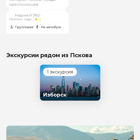
крестоносцев
Мария.Р 780
Рейтинг гида
(
0)
Групповая
На автобусе
Экскурсии рядом из Пскова
1 экскурсия
Изборск