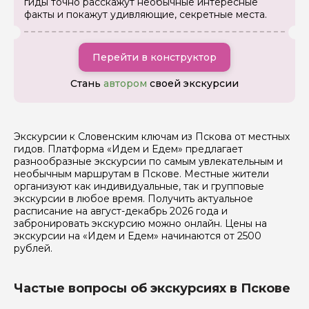
гиды точно расскажут необычные интересные
факты и покажут удивляющие, секретные места.
Вопросы и комментарии
Перейти в конструктор
Если у вас есть интересующие вопросы, можете их
задать
Стань
автором
своей экскурсии
Экскурсии к Словенским ключам из Пскова от местных
гидов. Платформа «Идем и Едем» предлагает
разнообразные экскурсии по самым увлекательным и
Я даю своё согласие на обработку персональных
необычным маршрутам в Пскове. Местные жители
данных
организуют как индивидуальные, так и групповые
экскурсии в любое время. Получить актуальное
расписание на август-декабрь 2026 года и
Отправить
забронировать экскурсию можно онлайн. Цены на
экскурсии на «Идем и Едем» начинаются от 2500
рублей.
Частые вопросы об экскурсиях в Пскове