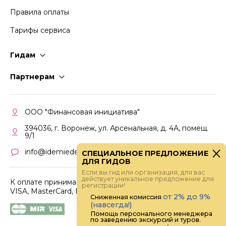
Правила оплаты
Тарифы сервиса
Гидам
Стать гидом
Партнерам
Частые вопросы
Стать партнером
Правила работы
Кабинет партнера
ООО "Финансовая инициатива"
Правила участия
394036, г. Воронеж, ул. Арсенальная, д. 4А, помещ.
9/1
info@idemiedem.ru
СПЕЦИАЛЬНОЕ ПРЕДЛОЖЕНИЕ
ДЛЯ ГИДОВ
Если вы гид или организация, для вас
действует уникальное предложение для
К оплате принимаются карты
регистрации!
VISA, MasterCard, МИР
от 2% до 9%
Сниженная комиссия
(навсегда!)
Помощь персонального менеджера
по заведению экскурсий и туров.