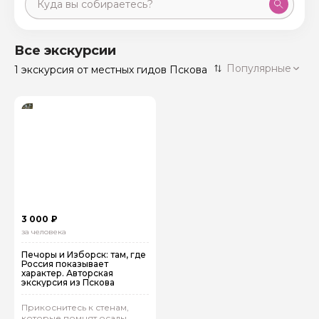
Москва
59 экскурсий
Россия
Все экскурсии
Санкт-Петербург
Популярные
1 экскурсия
от местных гидов Пскова
50 экскурсий
Россия
Нижний Новгород
49 экскурсий
Россия
Калининград
28 экскурсий
Россия
Кисловодск
20 экскурсий
Россия
Дербент
17 экскурсий
3 000 ₽
Россия
за человека
Печоры и Изборск: там, где
Россия показывает
характер. Авторская
экскурсия из Пскова
Прикоснитесь к стенам,
которые помнят осады