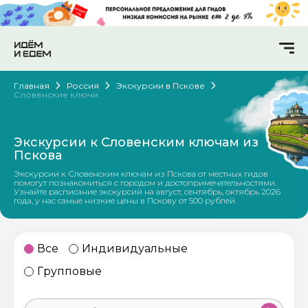
Главная
Россия
Экскурсии в Пскове
Словенские ключи
Экскурсии к Словенским ключам из
Пскова
Экскурсии к Словенским ключам из Пскова от местных гидов
помогут познакомиться с городом и достопримечательностями.
Узнайте расписание экскурсий на август, сентябрь, октябрь 2026
года, у нас самые низкие цены в Пскову от 500 рублей.
Все
Индивидуальные
Групповые