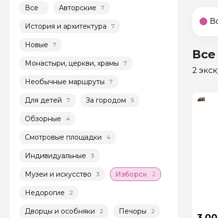
Все
Авторские
7
В
История и архитектура
7
Новые
7
Все
Монастыри, церкви, храмы
7
2 экс
Необычные маршруты
7
Для детей
За городом
7
5
Обзорные
4
Смотровые площадки
4
Индивидуальные
3
Музеи и искусство
Изборск
3
2
Недорогие
2
Дворцы и особняки
Печоры
2
2
3 00