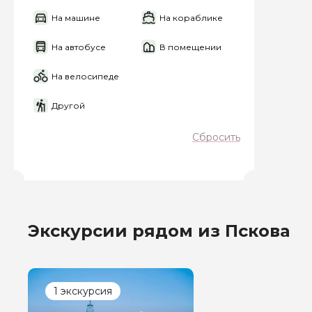
На машине
На кораблике
Я даю своё согласие 
персональных данны
На автобусе
В помещении
Отправить
На велосипеде
Другой
Сбросить
Экскурсии рядом из Пскова
1 экскурсия