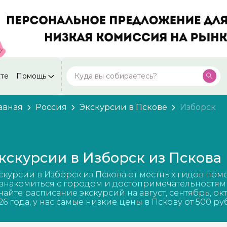
кте
Помощь
Москва
Посмотреть все города
59 экскурсий
Россия
авная
Россия
Экскурсии в Пскове
Изборск
Санкт-Петербург
50 экскурсий
Россия
Нижний Новгород
49 экскурсий
кскурсии в Изборск из Пскова
Россия
Калининград
скурсии в Изборск из Пскова от местных гидов пом
28 экскурсий
Россия
знакомиться с городом и достопримечательностям
найте расписание экскурсий на август, сентябрь, ок
Кисловодск
26 года, у нас самые низкие цены в Пскову от 500 ру
20 экскурсий
Россия
Дербент