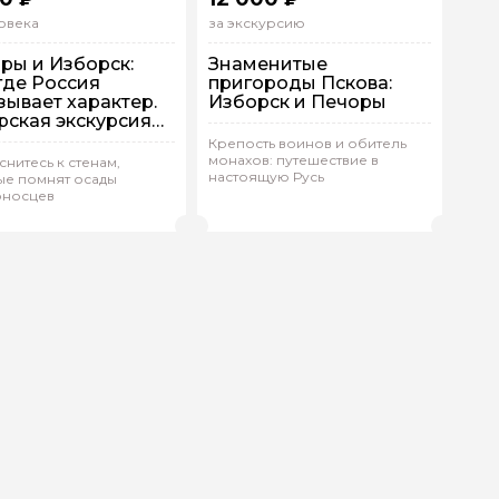
овека
за экскурсию
ры и Изборск:
Знаменитые
 где Россия
пригороды Пскова:
зывает характер.
Изборск и Печоры
рская экскурсия
скова
Крепость воинов и обитель
На машине
монахов: путешествие в
нитесь к стенам,
упповая
На автобусе
Индивидуальная
настоящую Русь
ые помнят осады
оносцев
ия.Р 780
(
0)
Мария.Р 780
(
0)
Рейтинг гида
Рейтинг гида