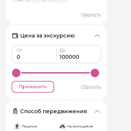
Цена за экскурсию
Задайте св
От
До
Как вас зовут
Вопросы и комме
Применить
Сбросить
Если у вас есть инт
Способ передвижения
Пешком
На мотоцикле