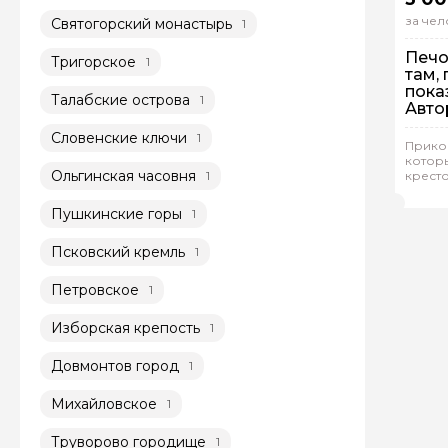
за чел
Святогорский монастырь
1
Печо
Тригорское
1
там,
пока
Талабские острова
1
Авто
из П
Словенские ключи
1
Прикос
Гр
котор
Ольгинская часовня
1
крест
Мар
Пушкинские горы
1
Псковский кремль
1
Петровское
1
Изборская крепость
1
Довмонтов город
1
Михайловское
1
Труворово городище
1