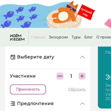
Главная
Экскурсии
Туры
Блог
О прое
Гл
Выберите дату
Э
Участники
Эк
Применить
Сбросить
по
Уз
20
Предпочтения