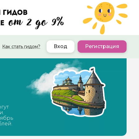
Вход
Регистрация
Как стать гидом?
огут
и.
тябрь
блей.