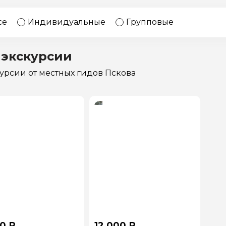
17 экскурсий
Россия
се
Индивидуальные
Групповые
 экскурсии
курсии
от местных гидов Пскова
0 ₽
12 000 ₽