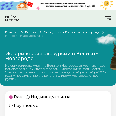
Главная
Россия
Экскурсии в Великом Новгороде
История и архитектура
Исторические экскурсии в Великом
Новгороде
Исторические экскурсии в Великом Новгороде от местных гидов
помогут познакомиться с городом и достопримечательностями.
Узнайте расписание экскурсий на август, сентябрь, октябрь 2026
года, у нас самые низкие цены в Великому Новгороду от 500
рублей.
Все
Индивидуальные
Групповые