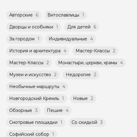
доступных в календаре гида.
обсудить с гидом заранее.
Оплата многодневного тура происходит
Групповые экскурсии проходят по
Авторские
6
Витославлицы
1
заблаговременно до начала путешествия,
расписанию, составленному гидом.
при наличии такой возможности,
Помимо Вас, на групповой экскурсии могут
указанной на странице самого тура и
Дворцы и особняки
1
Для детей
6
быть незнакомые для Вас люди.
заключенного между Организатором и
Агрегатором дополнительного соглашения
За городом
1
Индивидуальные
4
Мини-группы проводятся на тех же
к Оферте Сервиса.
условиях, что и групповые, но с количество
История и архитектура
4
Мастер-Классы
2
участников ограничено (группа может быть
Способы оплаты на сайте: Картой
не более 10 человек)
российского банка можно оплатить любую
Мастер-Классы
2
Монастыри, церкви, храмы
4
экскурсию.
Музеи и искусство
2
Недорогие
2
Необычные маршруты
4
Новгородский Кремль
1
Новые
2
Обзорные
3
Пешие
4
Смотровые площадки
1
Со скидкой
3
Софийский собор
1