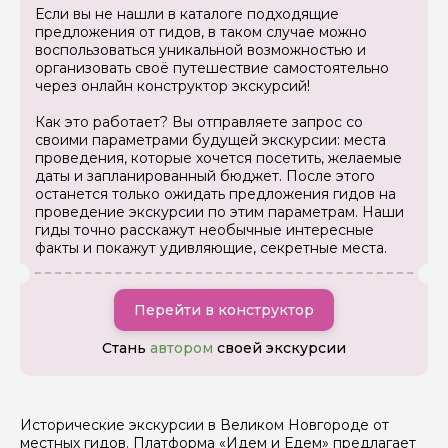
Если вы не нашли в каталоге подходящие
Ваша электронная почта
предложения от гидов, в таком случае можно
воспользоваться уникальной возможностью и
организовать своё путешествие самостоятельно
через онлайн конструктор экскурсий!
Ваш номер телефона
Как это работает? Вы отправляете запрос со
своими параметрами будущей экскурсии: места
проведения, которые хочется посетить, желаемые
Вопросы и комментарии
даты и запланированный бюджет. После этого
Если у вас есть интересующие вопросы, можете их
останется только ожидать предложения гидов на
задать
проведение экскурсии по этим параметрам. Наши
гиды точно расскажут необычные интересные
факты и покажут удивляющие, секретные места.
Перейти в конструктор
Я даю своё согласие на обработку персональных
Стань
автором
своей экскурсии
данных
Отправить
Исторические экскурсии в Великом Новгороде от
местных гидов. Платформа «Идем и Едем» предлагает