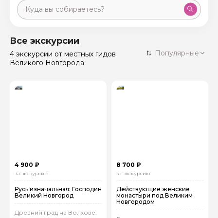
Москва
59 экскурсий
Россия
Все экскурсии
Санкт-Петербург
Популярные
4 экскурсии
от местных гидов
50 экскурсий
Россия
Великого Новгорода
Нижний Новгород
49 экскурсий
Россия
Калининград
28 экскурсий
Россия
Кисловодск
20 экскурсий
Россия
Дербент
17 экскурсий
Россия
4 900 ₽
8 700 ₽
за экскурсию
за экскурсию
Русь изначальная: Господин
Действующие женские
Великий Новгород
монастыри под Великим
Новгородом
Древний град на Волхове: