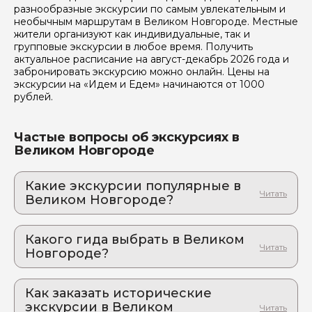
разнообразные экскурсии по самым увлекательным и
необычным маршрутам в Великом Новгороде. Местные
жители организуют как индивидуальные, так и
групповые экскурсии в любое время. Получить
актуальное расписание на август-декабрь 2026 года и
забронировать экскурсию можно онлайн. Цены на
экскурсии на «Идем и Едем» начинаются от 1000
рублей.
Частые вопросы об экскурсиях в
Великом Новгороде
Какие экскурсии популярные в
Великом Новгороде?
1. Экскурсия и мастер-класс по росписи
стеклянных игрушек
Какого гида выбрать в Великом
Магия стекла: создайте свою уникальную игрушку
Новгороде?
2. Великий Новгород: пешеходная
1. Наталья.Ш 417
экскурсия по старому городу
Возможность прочувствовать дух древней Руси
Как заказать исторические
2. Алексей.К 830
экскурсии в Великом
3. Русь изначальная: Господин Великий