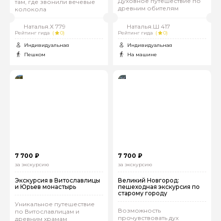
Духовное путешествие по
там, где звонили вечевые
древним обителям
колокола
Наталья.Х 779
Наталья.Ш 417
Рейтинг гида
(
0)
Рейтинг гида
(
0)
Индивидуальная
Индивидуальная
Пешком
На машине
7 700 ₽
7 700 ₽
за экскурсию
за экскурсию
Экскурсия в Витославлицы
Великий Новгород:
и Юрьев монастырь
пешеходная экскурсия по
старому городу
Уникальное путешествие
Возможность
по Витославлицам и
прочувствовать дух
древним храмам