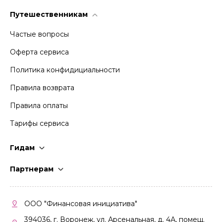
Путешественникам
Частые вопросы
Оферта сервиса
Политика конфидициальности
Правила возврата
Правила оплаты
Тарифы сервиса
Гидам
Стать гидом
Партнерам
Частые вопросы
Стать партнером
Правила работы
Кабинет партнера
ООО "Финансовая инициатива"
Правила участия
394036, г. Воронеж, ул. Арсенальная, д. 4А, помещ.