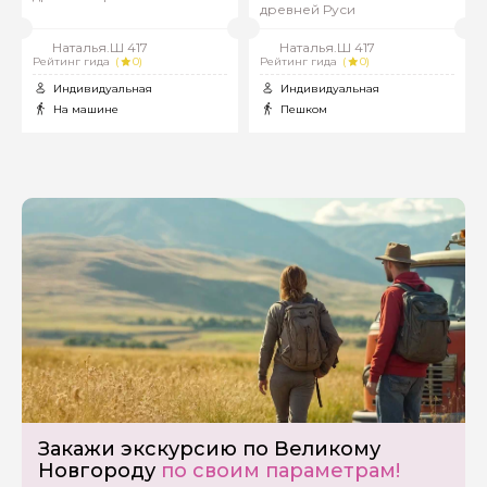
древней Руси
Наталья.Ш 417
Наталья.Ш 417
Рейтинг гида
(
0)
Рейтинг гида
(
0)
Индивидуальная
Индивидуальная
На машине
Пешком
Задайте свой вопрос гиду
Как вас зовут
Закажи экскурсию по Великому
Новгороду
по своим параметрам!