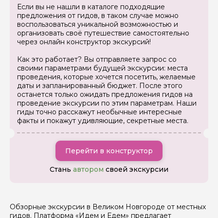
Если вы не нашли в каталоге подходящие
Ваша электронная почта
предложения от гидов, в таком случае можно
воспользоваться уникальной возможностью и
организовать своё путешествие самостоятельно
через онлайн конструктор экскурсий!
Ваш номер телефона
Как это работает? Вы отправляете запрос со
своими параметрами будущей экскурсии: места
проведения, которые хочется посетить, желаемые
Вопросы и комментарии
даты и запланированный бюджет. После этого
Если у вас есть интересующие вопросы, можете их
останется только ожидать предложения гидов на
задать
проведение экскурсии по этим параметрам. Наши
гиды точно расскажут необычные интересные
факты и покажут удивляющие, секретные места.
Перейти в конструктор
Я даю своё согласие на обработку персональных
Стань
автором
своей экскурсии
данных
Отправить
Обзорные экскурсии в Великом Новгороде от местных
гидов. Платформа «Идем и Едем» предлагает