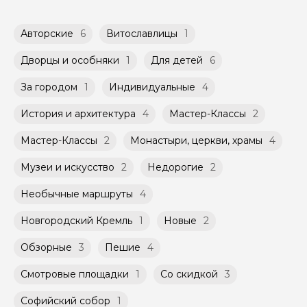
доступных в календаре гида.
обсудить с гидом заранее.
Оплата многодневного тура происходит
Групповые экскурсии проходят по
Авторские
6
Витославлицы
1
заблаговременно до начала путешествия,
расписанию, составленному гидом.
при наличии такой возможности,
Помимо Вас, на групповой экскурсии могут
указанной на странице самого тура и
Дворцы и особняки
1
Для детей
6
быть незнакомые для Вас люди.
заключенного между Организатором и
Агрегатором дополнительного соглашения
За городом
1
Индивидуальные
4
Мини-группы проводятся на тех же
к Оферте Сервиса.
условиях, что и групповые, но с количество
История и архитектура
4
Мастер-Классы
2
участников ограничено (группа может быть
Способы оплаты на сайте: Картой
не более 10 человек)
российского банка можно оплатить любую
Мастер-Классы
2
Монастыри, церкви, храмы
4
экскурсию.
Музеи и искусство
2
Недорогие
2
Необычные маршруты
4
Новгородский Кремль
1
Новые
2
Обзорные
3
Пешие
4
Смотровые площадки
1
Со скидкой
3
Софийский собор
1