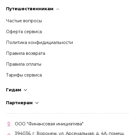
Путешественникам
Частые вопросы
Оферта сервиса
Политика конфидициальности
Правила возврата
Правила оплаты
Тарифы сервиса
Гидам
Стать гидом
Партнерам
Частые вопросы
Стать партнером
Правила работы
Кабинет партнера
ООО "Финансовая инициатива"
Правила участия
394036, г. Воронеж, ул. Арсенальная, д. 4А, помещ.