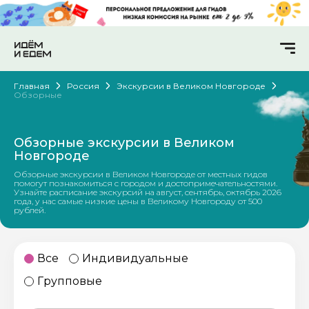
Главная
Россия
Экскурсии в Великом Новгороде
Обзорные
Обзорные экскурсии в Великом
Новгороде
Обзорные экскурсии в Великом Новгороде от местных гидов
помогут познакомиться с городом и достопримечательностями.
Узнайте расписание экскурсий на август, сентябрь, октябрь 2026
года, у нас самые низкие цены в Великому Новгороду от 500
рублей.
Все
Индивидуальные
Групповые