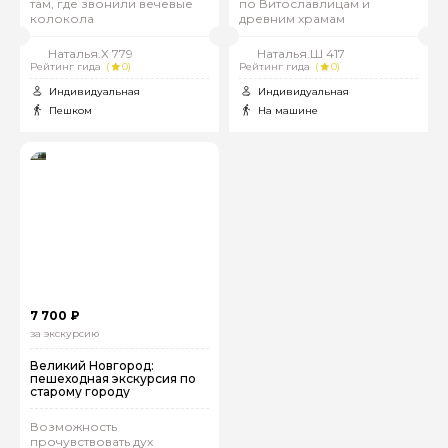
там, где звонили вечевые
по Витославлицам и
колокола
древним храмам
Наталья.Х 779
Наталья.Ш 417
Рейтинг гида
(
0)
Рейтинг гида
(
0)
Индивидуальная
Индивидуальная
Пешком
На машине
7 700 ₽
за экскурсию
Великий Новгород:
пешеходная экскурсия по
старому городу
Возможность
прочувствовать дух