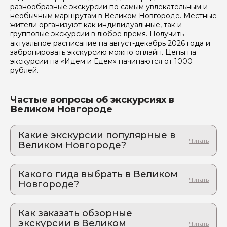
разнообразные экскурсии по самым увлекательным и
необычным маршрутам в Великом Новгороде. Местные
жители организуют как индивидуальные, так и
групповые экскурсии в любое время. Получить
актуальное расписание на август-декабрь 2026 года и
забронировать экскурсию можно онлайн. Цены на
экскурсии на «Идем и Едем» начинаются от 1000
рублей.
Частые вопросы об экскурсиях в
Великом Новгороде
Какие экскурсии популярные в
Великом Новгороде?
1. Русь изначальная: Господин Великий
Новгород
Какого гида выбрать в Великом
Древний град на Волхове: там, где звонили
Новгороде?
вечевые колокола
1. Алексей.К 830
2. Экскурсия и мастер-класс по росписи
стеклянных игрушек
Как заказать обзорные
2. Наталья.Я 630
Магия стекла: создайте свою уникальную игрушку
экскурсии в Великом