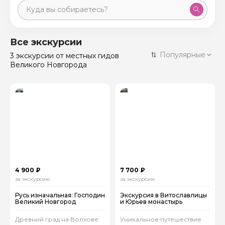
Москва
59 экскурсий
Россия
Все экскурсии
Санкт-Петербург
Популярные
3 экскурсии
от местных гидов
50 экскурсий
Россия
Великого Новгорода
Нижний Новгород
49 экскурсий
Россия
Калининград
28 экскурсий
Россия
Кисловодск
20 экскурсий
Россия
Дербент
17 экскурсий
Россия
4 900 ₽
7 700 ₽
за экскурсию
за экскурсию
Русь изначальная: Господин
Экскурсия в Витославлицы
Великий Новгород
и Юрьев монастырь
Древний град на Волхове:
Уникальное путешествие