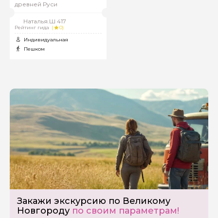
древней Руси
Наталья.Ш 417
Рейтинг гида
(
0)
Индивидуальная
Пешком
Задайте свой вопрос гиду
Как вас зовут
Закажи экскурсию по Великому
Новгороду
по своим параметрам!