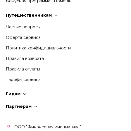
Бонусная программа
Помощь
Путешественникам
Частые вопросы
Оферта сервиса
Политика конфидициальности
Правила возврата
Правила оплаты
Тарифы сервиса
Гидам
Стать гидом
Партнерам
Частые вопросы
Стать партнером
Правила работы
Кабинет партнера
ООО "Финансовая инициатива"