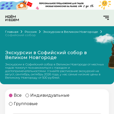
Главная
Россия
Экскурсии в Великом Новгороде
Софийский собор
Экскурсии в Софийский собор в
Великом Новгороде
Экскурсии в Софийский собор в Великом Новгороде от местных
гидов помогут познакомиться с городом и
достопримечательностями. Узнайте расписание экскурсий на
август, сентябрь, октябрь 2026 года, у нас самые низкие цены в
Великому Новгороду от 500 рублей.
Все
Индивидуальные
Групповые