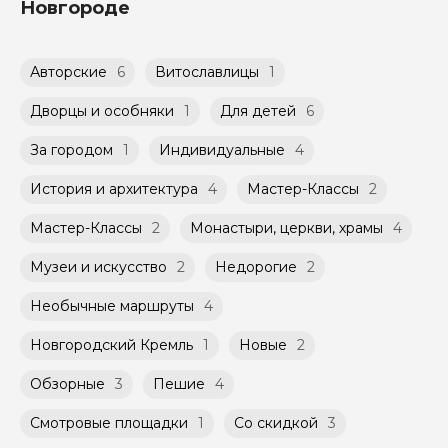
Возможность оплатить картой или
Новгороде
время и дату проведения экскурсии из
переводом с карты на карту Вы можете
доступных в календаре гида.
обсудить с гидом заранее.
Оплата многодневного тура происходит
Групповые экскурсии проходят по
Авторские
6
Витославлицы
1
заблаговременно до начала путешествия,
расписанию, составленному гидом.
при наличии такой возможности,
Помимо Вас, на групповой экскурсии могут
указанной на странице самого тура и
Дворцы и особняки
1
Для детей
6
быть незнакомые для Вас люди.
заключенного между Организатором и
Агрегатором дополнительного соглашения
За городом
1
Индивидуальные
4
Мини-группы проводятся на тех же
к Оферте Сервиса.
условиях, что и групповые, но с количество
История и архитектура
4
Мастер-Классы
2
участников ограничено (группа может быть
Способы оплаты на сайте: Картой
не более 10 человек)
российского банка можно оплатить любую
Мастер-Классы
2
Монастыри, церкви, храмы
4
экскурсию.
Музеи и искусство
2
Недорогие
2
Необычные маршруты
4
Новгородский Кремль
1
Новые
2
Обзорные
3
Пешие
4
Смотровые площадки
1
Со скидкой
3