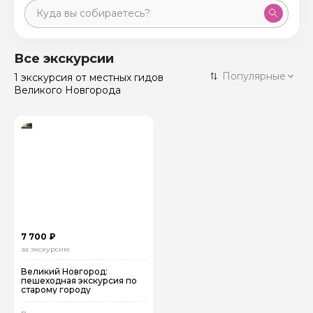
Москва
59 экскурсий
Россия
Все экскурсии
Санкт-Петербург
Популярные
1 экскурсия
от местных гидов
50 экскурсий
Россия
Великого Новгорода
Нижний Новгород
49 экскурсий
Россия
Калининград
28 экскурсий
Россия
Кисловодск
20 экскурсий
Россия
Дербент
17 экскурсий
Россия
7 700 ₽
за экскурсию
Великий Новгород:
пешеходная экскурсия по
старому городу