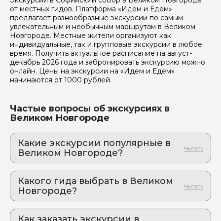
Экскурсии в Софийский собор в Великом Новгороде
от местных гидов. Платформа «Идем и Едем»
предлагает разнообразные экскурсии по самым
увлекательным и необычным маршрутам в Великом
Новгороде. Местные жители организуют как
индивидуальные, так и групповые экскурсии в любое
время. Получить актуальное расписание на август-
декабрь 2026 года и забронировать экскурсию можно
Я даю своё согласие на обработку персональных
данных
онлайн. Цены на экскурсии на «Идем и Едем»
начинаются от 1000 рублей.
Отправить
Частые вопросы об экскурсиях в
Великом Новгороде
Какие экскурсии популярные в
Великом Новгороде?
1. Великий Новгород: пешеходная
экскурсия по старому городу
Какого гида выбрать в Великом
Возможность прочувствовать дух древней Руси
Новгороде?
2. Мастер-класс по созданию Калейдоскопа
1. Алексей.К 830
Погрузитесь в завораживающий мир узоров и
науки!
Как заказать экскурсии в
2. Наталья.Ш 417