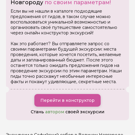
Новгороду
по своим параметрам!
Если вы не нашли в каталоге подходящие
предложения от гидов, в таком случае можно
воспользоваться уникальной возможностью и
организовать своё путешествие самостоятельно
через онлайн конструктор экскурсий!
Как это работает? Вы отправляете запрос со
Задайте свой вопрос гиду
своими параметрами будущей экскурсии: места
проведения, которые хочется посетить, желаемые
Как вас зовут
даты и запланированный бюджет. После этого
останется только ожидать предложения гидов на
проведение экскурсии по этим параметрам. Наши
гиды точно расскажут необычные интересные
Ваша электронная почта
факты и покажут удивляющие, секретные места.
Ваш номер телефона
Перейти в конструктор
Стань
автором
своей экскурсии
Вопросы и комментарии
Если у вас есть интересующие вопросы, можете их
задать