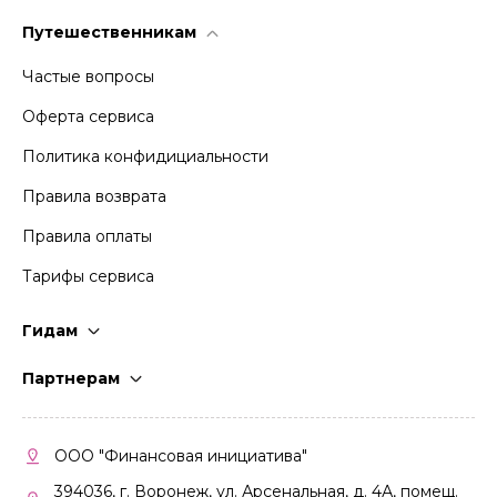
Путешественникам
Частые вопросы
Оферта сервиса
Политика конфидициальности
Правила возврата
Правила оплаты
Тарифы сервиса
Гидам
Стать гидом
Партнерам
Частые вопросы
Стать партнером
Правила работы
Кабинет партнера
ООО "Финансовая инициатива"
Правила участия
394036, г. Воронеж, ул. Арсенальная, д. 4А, помещ.