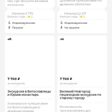
Духовное путешествие по
там, где звонили вечевые
древним обителям
колокола
Наталья.Х 779
Наталья.Ш 417
Рейтинг гида
(
0)
Рейтинг гида
(
0)
Индивидуальная
Индивидуальная
Пешком
На машине
7 700 ₽
7 700 ₽
за экскурсию
за экскурсию
Экскурсия в Витославлицы
Великий Новгород:
и Юрьев монастырь
пешеходная экскурсия по
старому городу
Уникальное путешествие
Возможность
по Витославлицам и
прочувствовать дух
древним храмам