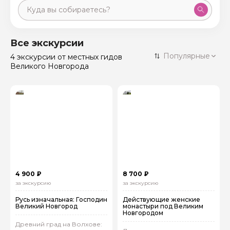
Москва
59 экскурсий
Россия
Все экскурсии
Санкт-Петербург
Популярные
4 экскурсии
от местных гидов
50 экскурсий
Россия
Великого Новгорода
Нижний Новгород
49 экскурсий
Россия
Калининград
28 экскурсий
Россия
Кисловодск
20 экскурсий
Россия
Дербент
17 экскурсий
Россия
4 900 ₽
8 700 ₽
за экскурсию
за экскурсию
Русь изначальная: Господин
Действующие женские
Великий Новгород
монастыри под Великим
Новгородом
Древний град на Волхове: