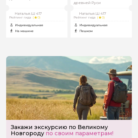
древней Руси
Наталья.Ш 417
Наталья.Ш 417
Рейтинг гида
(
0)
Рейтинг гида
(
0)
Индивидуальная
Индивидуальная
На машине
Пешком
Задайте свой вопрос гиду
Как вас зовут
Закажи экскурсию по Великому
Новгороду
по своим параметрам!