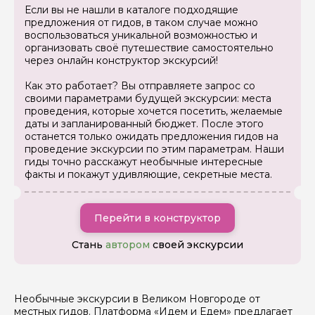
Если вы не нашли в каталоге подходящие
Ваша электронная почта
предложения от гидов, в таком случае можно
воспользоваться уникальной возможностью и
организовать своё путешествие самостоятельно
через онлайн конструктор экскурсий!
Ваш номер телефона
Как это работает? Вы отправляете запрос со
своими параметрами будущей экскурсии: места
проведения, которые хочется посетить, желаемые
Вопросы и комментарии
даты и запланированный бюджет. После этого
Если у вас есть интересующие вопросы, можете их
останется только ожидать предложения гидов на
задать
проведение экскурсии по этим параметрам. Наши
гиды точно расскажут необычные интересные
факты и покажут удивляющие, секретные места.
Перейти в конструктор
Я даю своё согласие на обработку персональных
Стань
автором
своей экскурсии
данных
Отправить
Необычные экскурсии в Великом Новгороде от
местных гидов. Платформа «Идем и Едем» предлагает