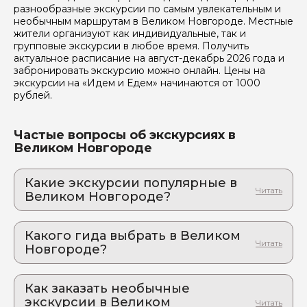
разнообразные экскурсии по самым увлекательным и
необычным маршрутам в Великом Новгороде. Местные
жители организуют как индивидуальные, так и
групповые экскурсии в любое время. Получить
актуальное расписание на август-декабрь 2026 года и
забронировать экскурсию можно онлайн. Цены на
экскурсии на «Идем и Едем» начинаются от 1000
рублей.
Частые вопросы об экскурсиях в
Великом Новгороде
Какие экскурсии популярные в
Великом Новгороде?
1. Великий Новгород: пешеходная
экскурсия по старому городу
Какого гида выбрать в Великом
Возможность прочувствовать дух древней Руси
Новгороде?
2. Экскурсия и мастер-класс по росписи
1. Наталья.Х 779
стеклянных игрушек
Магия стекла: создайте свою уникальную игрушку
Как заказать необычные
2. Алексей.К 830
экскурсии в Великом
3. Русь изначальная: Господин Великий