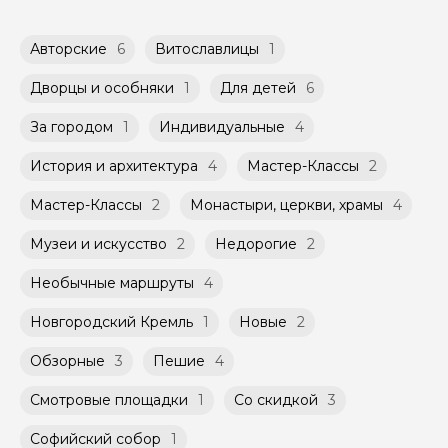
доступных в календаре гида.
обсудить с гидом заранее.
Оплата многодневного тура происходит
Групповые экскурсии проходят по
Авторские
6
Витославлицы
1
заблаговременно до начала путешествия,
расписанию, составленному гидом.
при наличии такой возможности,
Помимо Вас, на групповой экскурсии могут
указанной на странице самого тура и
Дворцы и особняки
1
Для детей
6
быть незнакомые для Вас люди.
заключенного между Организатором и
Агрегатором дополнительного соглашения
За городом
1
Индивидуальные
4
Мини-группы проводятся на тех же
к Оферте Сервиса.
условиях, что и групповые, но с количество
История и архитектура
4
Мастер-Классы
2
участников ограничено (группа может быть
Способы оплаты на сайте: Картой
не более 10 человек)
российского банка можно оплатить любую
Мастер-Классы
2
Монастыри, церкви, храмы
4
экскурсию.
Музеи и искусство
2
Недорогие
2
Необычные маршруты
4
Новгородский Кремль
1
Новые
2
Обзорные
3
Пешие
4
Смотровые площадки
1
Со скидкой
3
Софийский собор
1