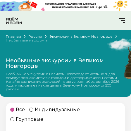
Главная
Россия
Экскурсии в Великом Новгороде
Необычные маршруты
Необычные экскурсии в Великом
Новгороде
Необычные экскурсии в Великом Новгороде от местных гидов
помогут познакомиться с городом и достопримечательностями.
Узнайте расписание экскурсий на август, сентябрь, октябрь 2026
года, у нас самые низкие цены в Великому Новгороду от 500
рублей.
Все
Индивидуальные
Групповые