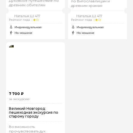
Духовное путешествие по
по Витославлицам и
древним обителям
древним храмам
Наталья.Ш 417
Наталья.Ш 417
Рейтинг гида
(
0)
Рейтинг гида
(
0)
Индивидуальная
Индивидуальная
На машине
На машине
7 700 ₽
за экскурсию
Великий Новгород:
пешеходная экскурсия по
старому городу
Возможность
прочувствовать дух