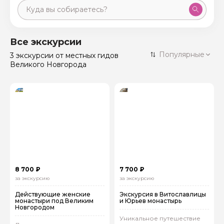
Москва
59 экскурсий
Россия
Все экскурсии
Санкт-Петербург
Популярные
3 экскурсии
от местных гидов
50 экскурсий
Россия
Великого Новгорода
Нижний Новгород
49 экскурсий
Россия
Калининград
28 экскурсий
Россия
Кисловодск
20 экскурсий
Россия
Дербент
17 экскурсий
Россия
8 700 ₽
7 700 ₽
за экскурсию
за экскурсию
Действующие женские
Экскурсия в Витославлицы
монастыри под Великим
и Юрьев монастырь
Новгородом
Уникальное путешествие