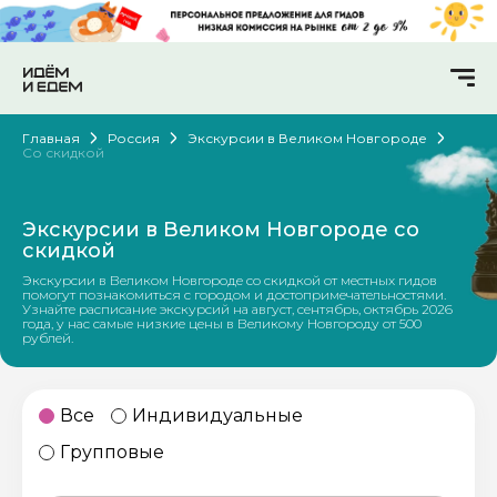
Главная
Россия
Экскурсии в Великом Новгороде
Со скидкой
Экскурсии в Великом Новгороде со
скидкой
Экскурсии в Великом Новгороде со скидкой от местных гидов
помогут познакомиться с городом и достопримечательностями.
Узнайте расписание экскурсий на август, сентябрь, октябрь 2026
года, у нас самые низкие цены в Великому Новгороду от 500
рублей.
Все
Индивидуальные
Групповые