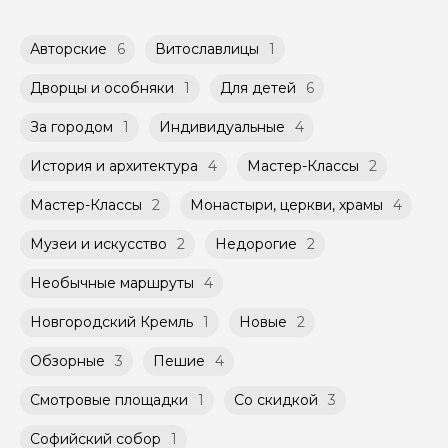
доступных в календаре гида.
обсудить с гидом заранее.
Оплата многодневного тура происходит
Групповые экскурсии проходят по
Авторские
6
Витославлицы
1
заблаговременно до начала путешествия,
расписанию, составленному гидом.
при наличии такой возможности,
Помимо Вас, на групповой экскурсии могут
указанной на странице самого тура и
Дворцы и особняки
1
Для детей
6
быть незнакомые для Вас люди.
заключенного между Организатором и
Агрегатором дополнительного соглашения
За городом
1
Индивидуальные
4
Мини-группы проводятся на тех же
к Оферте Сервиса.
условиях, что и групповые, но с количество
История и архитектура
4
Мастер-Классы
2
участников ограничено (группа может быть
Способы оплаты на сайте: Картой
не более 10 человек)
российского банка можно оплатить любую
Мастер-Классы
2
Монастыри, церкви, храмы
4
экскурсию.
Музеи и искусство
2
Недорогие
2
Необычные маршруты
4
Новгородский Кремль
1
Новые
2
Обзорные
3
Пешие
4
Смотровые площадки
1
Со скидкой
3
Софийский собор
1