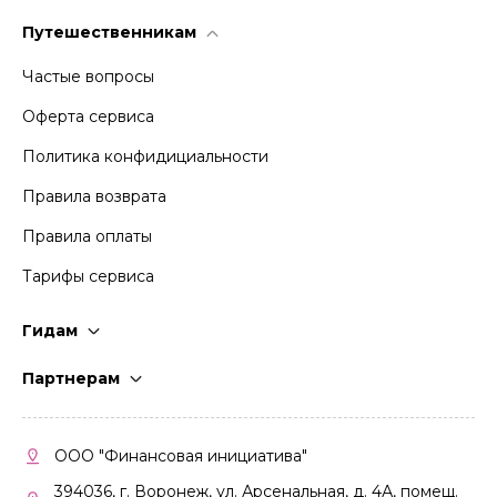
Путешественникам
Частые вопросы
Оферта сервиса
Политика конфидициальности
Правила возврата
Правила оплаты
Тарифы сервиса
Гидам
Стать гидом
Партнерам
Частые вопросы
Стать партнером
Правила работы
Кабинет партнера
ООО "Финансовая инициатива"
Правила участия
394036, г. Воронеж, ул. Арсенальная, д. 4А, помещ.