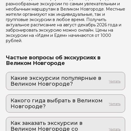
разнообразные экскурсии по самым увлекательным и
необычным маршрутам в Великом Новгороде. Местные
жители организуют как индивидуальные, так и
групповые экскурсии в любое время. Получить
актуальное расписание на август-декабрь 2026 года и
забронировать экскурсию можно онлайн. Цены на
экскурсии на «Идем и Едем» начинаются от 1000
рублей.
Частые вопросы об экскурсиях в
Великом Новгороде
Какие экскурсии популярные в
Великом Новгороде?
1. Великий Новгород: пешеходная
экскурсия по старому городу
Какого гида выбрать в Великом
Возможность прочувствовать дух древней Руси
Новгороде?
2. Русь изначальная: Господин Великий
1. Алексей.К 830
Новгород
Древний град на Волхове: там, где звонили
Как заказать экскурсии в
2. Наталья.Ш 417
вечевые колокола
Великом Новгороде со