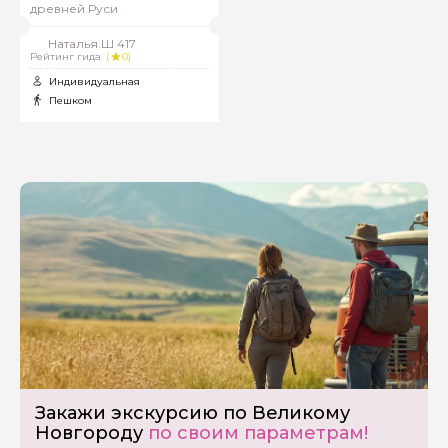
древней Руси
Наталья.Ш 417
Рейтинг гида
(
0)
Индивидуальная
Пешком
Задайте свой вопрос гиду
Как вас зовут
Закажи экскурсию по Великому
Новгороду
по своим параметрам!