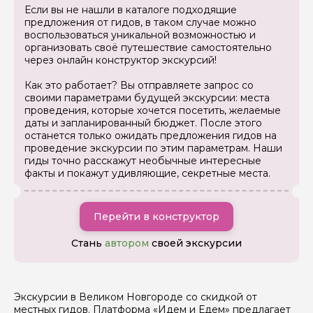
Если вы не нашли в каталоге подходящие
Ваша электронная почта
предложения от гидов, в таком случае можно
воспользоваться уникальной возможностью и
организовать своё путешествие самостоятельно
через онлайн конструктор экскурсий!
Ваш номер телефона
Как это работает? Вы отправляете запрос со
своими параметрами будущей экскурсии: места
проведения, которые хочется посетить, желаемые
Вопросы и комментарии
даты и запланированный бюджет. После этого
Если у вас есть интересующие вопросы, можете их
останется только ожидать предложения гидов на
задать
проведение экскурсии по этим параметрам. Наши
гиды точно расскажут необычные интересные
факты и покажут удивляющие, секретные места.
Перейти в конструктор
Я даю своё согласие на обработку персональных
Стань
автором
своей экскурсии
данных
Отправить
Экскурсии в Великом Новгороде со скидкой от
местных гидов. Платформа «Идем и Едем» предлагает