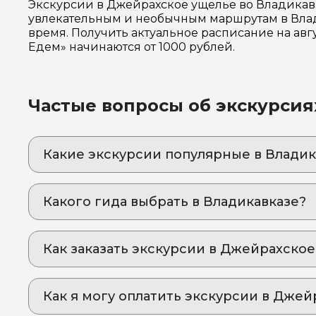
Экскурсии в Джейрахское ущелье во Владикавк
увлекательным и необычным маршрутам в Влад
время. Получить актуальное расписание на авг
Едем» начинаются от 1000 рублей.
Частые вопросы об экскурсия
Какие экскурсии популярные в Владик
1. Авторская индивидуальная экскурсия по
Откройте для себя сокровища Осетии: краси
Какого гида выбрать в Владикавказе?
2. Авторская экскурсия по Чеченской Респу
1. Кантемир.Т 873
Увлекательное путешествие по Чеченской Ре
Как заказать экскурсии в Джейрахское
2. Сослан.Д 854
3. Багровые скалы, затерянные храмы и бое
Пройдите тропами доблестных аланов: авторс
3. Зарина.А 737
Как оформить экскурсию на сайте «Идем и Е
4. Гастротур "Осетия вне маршрута" : Горная
4. Леван.В 567
Как я могу оплатить экскурсии в Джей
выберите экскурсию, на которую вы хотите
Погрузитесь в сердце Северной Осетии: уни