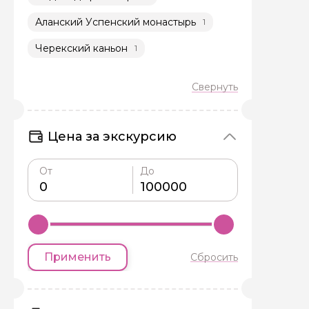
Аланский Успенский монастырь
1
Черекский каньон
1
Задайте св
Как вас зовут
Цена за экскурсию
От
До
Вопросы и комме
Если у вас есть инт
Применить
Сбросить
Я даю своё согласие 