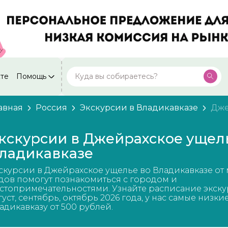
кте
Помощь
Москва
Посмотреть все города
59 экскурсий
Россия
авная
Россия
Экскурсии в Владикавказе
Дже
Санкт-Петербург
50 экскурсий
Россия
кскурсии в Джейрахское ущел
Нижний Новгород
ладикавказе
49 экскурсий
Россия
скурсии в Джейрахское ущелье во Владикавказе от
Калининград
28 экскурсий
дов помогут познакомиться с городом и
Россия
стопримечательностями. Узнайте расписание экску
густ, сентябрь, октябрь 2026 года, у нас самые низки
Кисловодск
20 экскурсий
адикавказу от 500 рублей.
Россия
Дербент