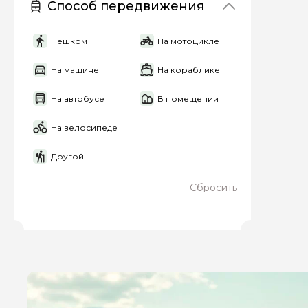
Способ передвижения
персональных данны
Пешком
На мотоцикле
Отправить
На машине
На кораблике
На автобусе
В помещении
На велосипеде
Другой
Сбросить