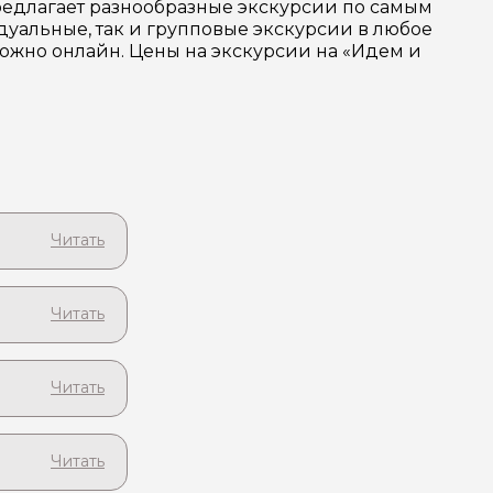
редлагает разнообразные экскурсии по самым
уальные, так и групповые экскурсии в любое
можно онлайн. Цены на экскурсии на «Идем и
ими!
розному
тельности.
а)
ления