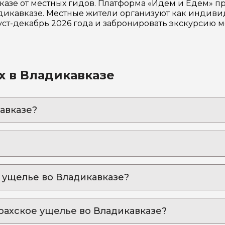
азе от местных гидов. Платформа «Идем и Едем» п
икавказе. Местные жители организуют как индивид
уст-декабрь 2026 года и забронировать экскурсию 
х в Владикавказе
авказе?
 Северной Осетии с аттестованным гидом-историком
вые места и увлекательные истории, связанные с н
блике с гидом-историком. Обзорная экскурсия по Г
спублике, где вы увидите её главные достопримеча
 ущелье во Владикавказе?
вые башни Горной Ингушетии (выезд из Владикавказ
кая экскурсия для тех, кто жаждет восторга и удив
дем»:
 Дигория по тайным уголкам и вкусам
рахское ущелье во Владикавказе?
 пойти или поехать
кальное путешествие, которое вы не забудете