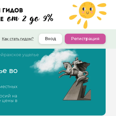
Вход
Регистрация
Как стать гидом?
йрахское ущелье
ье во
 местных
рсий на
е цены в