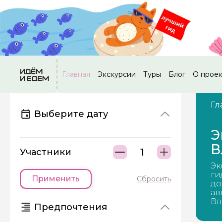
Главная
Экскурсии
Туры
Блог
О прое
Гл
Выберите дату
Э
В
Участники
Эк
ги
Применить
Сбросить
до
ав
Вл
Предпочтения