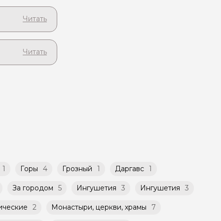
и красота
будет
а странице
рмах!
сразу
ту и
ди!
 при заказе
хождения
чиваете
ашей
бсудить с
можность
ет
такой
атором
й
ничено
1
Горы
4
Грозный
1
Даргавс
1
За городом
5
Ингушетия
3
Ингушетия
3
ические
2
Монастыри, церкви, храмы
7