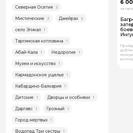
6 00
Северная Осетия
2
за чел
Мистические
Джейрах
2
2
Багр
зате
боев
село Эгикал
1
Ингу
Влад
Таргимская котловина
1
Пройд
доблес
Абай-Кала
Недорогие
1
1
Гр
экскур
востор
Мих
Музеи и искусство
1
Кармадонское ущелье
1
Кабардино-Балкария
1
Детские
Дворцы и особняки
1
1
Даргавс
Грозный
1
1
Город мертвых
1
Водопад Три сестры
1