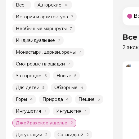
Все
Авторские
10
В
История и архитектура
7
Необычные маршруты
7
Все
Индивидуальные
7
2 экс
Монастыри, церкви, храмы
7
Смотровые площадки
7
За городом
Новые
5
5
Для детей
Обзорные
5
4
Горы
Природа
Пешие
4
4
3
Ингушетия
Ингушетия
3
3
Джейрахское ущелье
2
Дегустации
Со скидкой
2
2