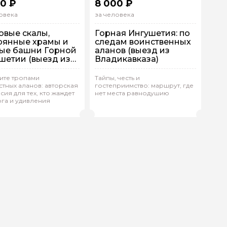
0 ₽
8 000 ₽
овека
за человека
овые скалы,
Горная Ингушетия: по
рянные храмы и
следам воинственных
ые башни Горной
аланов (выезд из
шетии (выезд из
Владикавказа)
икавказа)
На машине
ите тропами
Тайпы, честь и
тных аланов: авторская
гостеприимство: маршрут, где
упповая
На машине
Индивидуальная
сия для тех, кто жаждет
нет места равнодушию
га и удивления
аил.Б 709
(
0)
Михаил.Б 709
(
0)
Рейтинг гида
Рейтинг гида