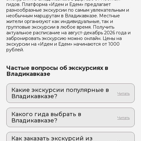
гидов. Платформа «Идем и Едем» предлагает
разнообразные экскурсии по самым увлекательным и
Вопросы и комментарии
необычным маршрутам в Владикавказе. Местные
Если у вас есть интересующие вопросы, можете их
жители организуют как индивидуальные, так и
задать
групповые экскурсии в любое время. Получить
актуальное расписание на август-декабрь 2026 года и
забронировать экскурсию можно онлайн. Цены на
экскурсии на «Идем и Едем» начинаются от 1000
рублей.
Частые вопросы об экскурсиях в
Я даю своё согласие на обработку персональных
Владикавказе
данных
Отправить
Какие экскурсии популярные в
Владикавказе?
1. Авторская экскурсия по Кабардино-
Балкарии с аттестованным гидом-
Какого гида выбрать в
историком. Купание в термах!
Владикавказе?
Путешествие по горной Балкарии – это не только
красивые пейзажи, но и её живая история и люди!
1. Леван.В 567
2. Необычная экскурсия по настоящей
Как заказать экскурсий из
2. Руслан.Ц 927