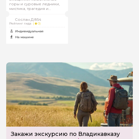
горы и суровые ледники,
мистика, трагедия и
красота
Сослан.Д 854
Рейтинг гида
(
0)
Индивидуальная
На машине
Закажи экскурсию по Владикавказу