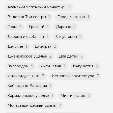
Групповые экскурсии проходят по
Тайпы, честь и гостеприимство: маршрут, где нет
Оплата многодневного тура происходит
расписанию, составленному гидом.
Аланский Успенский монастырь
1
места равнодушию
заблаговременно до начала путешествия,
Помимо Вас, на групповой экскурсии могут
при наличии такой возможности,
7. Путешествие в Кобанское ущелье в
быть незнакомые для Вас люди.
указанной на странице самого тура и
Водопад Три сестры
1
Город мертвых
1
поисках гармонии (только для женщин)
заключенного между Организатором и
Откройте силу внутри себя: горное путешествие
Мини-группы проводятся на тех же
Агрегатором дополнительного соглашения
Горы
4
Грозный
1
Даргавс
1
как путь к самопознанию
условиях, что и групповые, но с количество
к Оферте Сервиса.
участников ограничено (группа может быть
Дворцы и особняки
1
Дегустации
2
не более 10 человек)
Способы оплаты на сайте: Картой
российского банка можно оплатить любую
Детские
1
Джейрах
2
экскурсию.
Джейрахское ущелье
2
Для детей
5
За городом
5
Ингушетия
3
Ингушетия
3
Индивидуальные
7
История и архитектура
7
Кабардино-Балкария
1
Кармадонское ущелье
1
Мистические
2
Монастыри, церкви, храмы
7