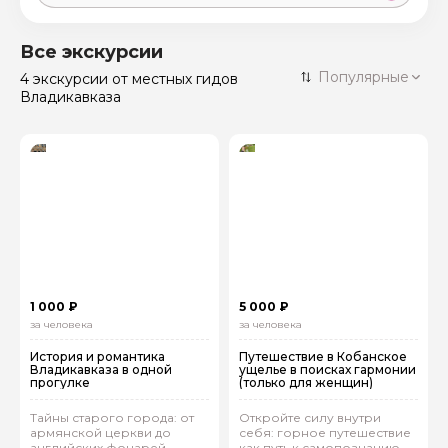
Москва
59 экскурсий
Россия
Все экскурсии
Санкт-Петербург
Популярные
4 экскурсии
от местных гидов
50 экскурсий
Россия
Владикавказа
Нижний Новгород
49 экскурсий
Россия
Калининград
28 экскурсий
Россия
Кисловодск
20 экскурсий
Россия
Дербент
17 экскурсий
Россия
1 000 ₽
5 000 ₽
за человека
за человека
История и романтика
Путешествие в Кобанское
Владикавказа в одной
ущелье в поисках гармонии
прогулке
(только для женщин)
Тайны старого города: от
Откройте силу внутри
армянской церкви до
себя: горное путешествие
английских фонарей
как путь к самопознанию