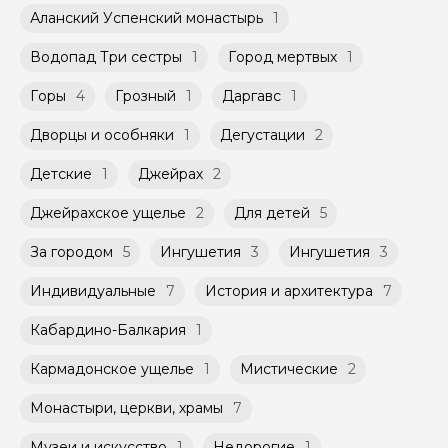
Владикавказа
Оплата многодневного тура происходит
расписанию, составленному гидом.
Аланский Успенский монастырь
1
Вкус свободы: трекинг, история и ледяные брызги
заблаговременно до начала путешествия,
Помимо Вас, на групповой экскурсии могут
хрустального водопада
при наличии такой возможности,
быть незнакомые для Вас люди.
указанной на странице самого тура и
Водопад Три сестры
1
Город мертвых
1
7. Необычная экскурсия по настоящей
заключенного между Организатором и
Осетии: три ущелья, один день и тысяча
Мини-группы проводятся на тех же
Агрегатором дополнительного соглашения
Горы
4
Грозный
1
Даргавс
1
впечатлений
условиях, что и групповые, но с количество
к Оферте Сервиса.
Поездка, которая окупится эмоциями: живописные
участников ограничено (группа может быть
Дворцы и особняки
1
Дегустации
2
горы и суровые ледники, мистика, трагедия и
не более 10 человек)
Способы оплаты на сайте: Картой
красота
российского банка можно оплатить любую
Детские
1
Джейрах
2
экскурсию.
Джейрахское ущелье
2
Для детей
5
За городом
5
Ингушетия
3
Ингушетия
3
Индивидуальные
7
История и архитектура
7
Кабардино-Балкария
1
Кармадонское ущелье
1
Мистические
2
Монастыри, церкви, храмы
7
Музеи и искусство
1
Недорогие
1