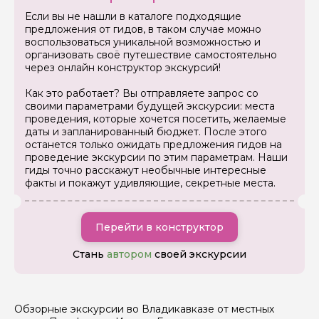
Задайте свой вопрос гиду
Если вы не нашли в каталоге подходящие
предложения от гидов, в таком случае можно
воспользоваться уникальной возможностью и
Как вас зовут
организовать своё путешествие самостоятельно
через онлайн конструктор экскурсий!
Ваша электронная почта
Как это работает? Вы отправляете запрос со
своими параметрами будущей экскурсии: места
проведения, которые хочется посетить, желаемые
даты и запланированный бюджет. После этого
Ваш номер телефона
останется только ожидать предложения гидов на
проведение экскурсии по этим параметрам. Наши
гиды точно расскажут необычные интересные
факты и покажут удивляющие, секретные места.
Вопросы и комментарии
Если у вас есть интересующие вопросы, можете их
задать
Перейти в конструктор
Стань
автором
своей экскурсии
Обзорные экскурсии во Владикавказе от местных
Я даю своё согласие на обработку персональных