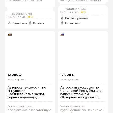
Наталья.С 362
Рейтинг гида
(
0)
Зарина.А 755
Рейтинг гида
(
0)
Индивидуальная
Групповая
Пешком
На машине
12 000 ₽
12 000 ₽
за экскурсию
за экскурсию
Авторская экскурсия по
Авторская экскурсия по
Ингушетии.
Чеченской Республике с
Средневековые замки,
гидом-историком.
горные водопады,
Обзорная экскурсия по
умеренные восхождения
Грозному
Впечатляющее
Увлекательное
погружение в богатейшую
путешествие по Чеченской