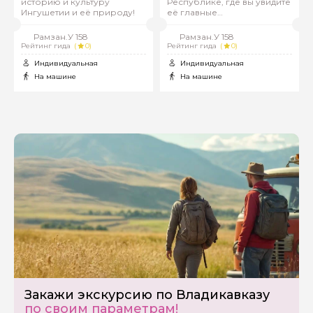
историю и культуру
Республике, где вы увидите
Ингушетии и её природу!
её главные
достопримечательности.
Рамзан.У 158
Рамзан.У 158
Рейтинг гида
(
0)
Рейтинг гида
(
0)
Индивидуальная
Индивидуальная
На машине
На машине
Закажи экскурсию по Владикавказу
по своим параметрам!