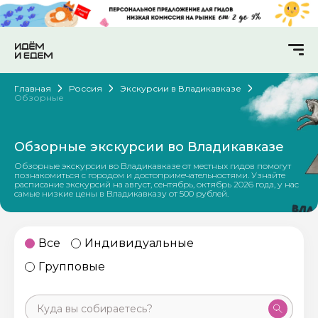
Главная
Россия
Экскурсии в Владикавказе
Обзорные
Обзорные экскурсии во Владикавказе
Обзорные экскурсии во Владикавказе от местных гидов помогут
познакомиться с городом и достопримечательностями. Узнайте
расписание экскурсий на август, сентябрь, октябрь 2026 года, у нас
самые низкие цены в Владикавказу от 500 рублей.
Все
Индивидуальные
Групповые