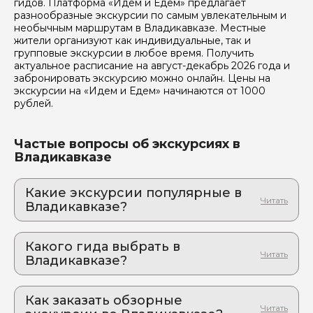
гидов. Платформа «Идем и Едем» предлагает
данных
разнообразные экскурсии по самым увлекательным и
необычным маршрутам в Владикавказе. Местные
Отправить
жители организуют как индивидуальные, так и
групповые экскурсии в любое время. Получить
актуальное расписание на август-декабрь 2026 года и
забронировать экскурсию можно онлайн. Цены на
экскурсии на «Идем и Едем» начинаются от 1000
рублей.
Частые вопросы об экскурсиях в
Владикавказе
Какие экскурсии популярные в
Владикавказе?
1. Авторская экскурсия по Ингушетии.
Средневековые замки, горные водопады,
Какого гида выбрать в
умеренные восхождения
Владикавказе?
Впечатляющее погружение в богатейшую историю
и культуру Ингушетии и её природу!
1. Кантемир.Т 873
2. Авторская индивидуальная экскурсия по
Как заказать обзорные
2. Зарина.А 755
Северной Осетии с аттестованным гидом-