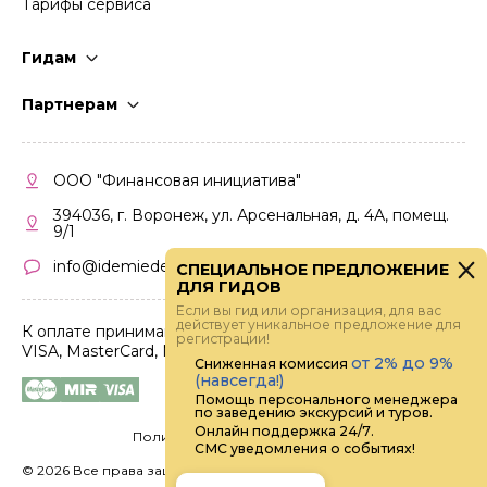
Тарифы сервиса
Гидам
Стать гидом
Партнерам
Частые вопросы
Стать партнером
Правила работы
Кабинет партнера
ООО "Финансовая инициатива"
Правила участия
394036, г. Воронеж, ул. Арсенальная, д. 4А, помещ.
9/1
info@idemiedem.ru
СПЕЦИАЛЬНОЕ ПРЕДЛОЖЕНИЕ
ДЛЯ ГИДОВ
Если вы гид или организация, для вас
действует уникальное предложение для
К оплате принимаются карты
регистрации!
VISA, MasterCard, МИР
от 2% до 9%
Сниженная комиссия
(навсегда!)
Помощь персонального менеджера
по заведению экскурсий и туров.
Онлайн поддержка 24/7.
Политика конфиденциальности
СМС уведомления о событиях!
©
2026 Все права защищены.
Digital