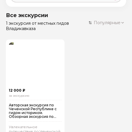
Москва
59 экскурсий
Россия
Все экскурсии
Санкт-Петербург
Популярные
1 экскурсия
от местных гидов
50 экскурсий
Россия
Владикавказа
Нижний Новгород
49 экскурсий
Россия
Калининград
28 экскурсий
Россия
Кисловодск
20 экскурсий
Россия
Дербент
17 экскурсий
Россия
12 000 ₽
за экскурсию
Авторская экскурсия по
Чеченской Республике с
гидом-историком.
Обзорная экскурсия по
Грозному
Увлекательное
путешествие по Чеченской