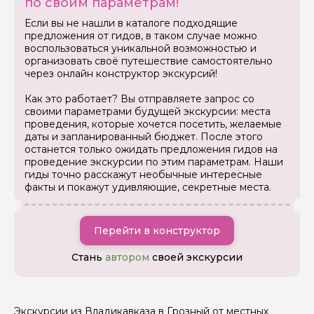
по своим параметрам!
Если вы не нашли в каталоге подходящие
предложения от гидов, в таком случае можно
воспользоваться уникальной возможностью и
организовать своё путешествие самостоятельно
через онлайн конструктор экскурсий!
Как это работает? Вы отправляете запрос со
своими параметрами будущей экскурсии: места
проведения, которые хочется посетить, желаемые
даты и запланированный бюджет. После этого
останется только ожидать предложения гидов на
проведение экскурсии по этим параметрам. Наши
Задайте свой вопрос гиду
гиды точно расскажут необычные интересные
факты и покажут удивляющие, секретные места.
Как вас зовут
Перейти в конструктор
Ваша электронная почта
Стань
автором
своей экскурсии
Ваш номер телефона
Экскурсии из Владикавказа в Грозный от местных