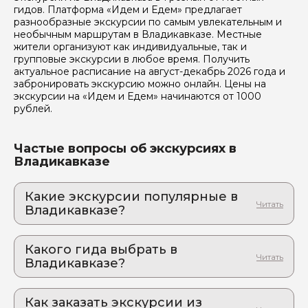
гидов. Платформа «Идем и Едем» предлагает
разнообразные экскурсии по самым увлекательным и
Вопросы и комментарии
необычным маршрутам в Владикавказе. Местные
Если у вас есть интересующие вопросы, можете их
жители организуют как индивидуальные, так и
задать
групповые экскурсии в любое время. Получить
актуальное расписание на август-декабрь 2026 года и
забронировать экскурсию можно онлайн. Цены на
экскурсии на «Идем и Едем» начинаются от 1000
рублей.
Частые вопросы об экскурсиях в
Я даю своё согласие на обработку персональных
Владикавказе
данных
Отправить
Какие экскурсии популярные в
Владикавказе?
1. Багровые скалы, затерянные храмы и
боевые башни Горной Ингушетии (выезд
Какого гида выбрать в
из Владикавказа)
Владикавказе?
Пройдите тропами доблестных аланов: авторская
экскурсия для тех, кто жаждет восторга и
1. Зарина.А 737
удивления
Как заказать экскурсии из
2. Леван.В 567