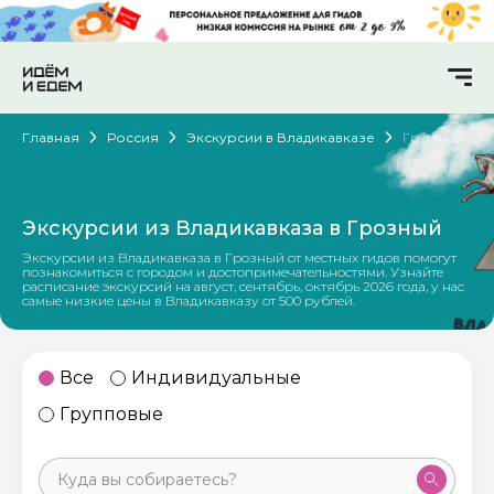
Главная
Россия
Экскурсии в Владикавказе
Грозный
Экскурсии из Владикавказа в Грозный
Экскурсии из Владикавказа в Грозный от местных гидов помогут
познакомиться с городом и достопримечательностями. Узнайте
расписание экскурсий на август, сентябрь, октябрь 2026 года, у нас
самые низкие цены в Владикавказу от 500 рублей.
Все
Индивидуальные
Групповые