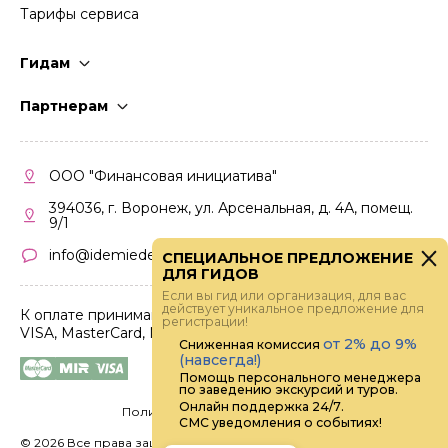
Тарифы сервиса
Гидам
Стать гидом
Партнерам
Частые вопросы
Стать партнером
Правила работы
Кабинет партнера
ООО "Финансовая инициатива"
Правила участия
394036, г. Воронеж, ул. Арсенальная, д. 4А, помещ.
9/1
info@idemiedem.ru
СПЕЦИАЛЬНОЕ ПРЕДЛОЖЕНИЕ
ДЛЯ ГИДОВ
Если вы гид или организация, для вас
действует уникальное предложение для
К оплате принимаются карты
регистрации!
VISA, MasterCard, МИР
от 2% до 9%
Сниженная комиссия
(навсегда!)
Помощь персонального менеджера
по заведению экскурсий и туров.
Онлайн поддержка 24/7.
Политика конфиденциальности
СМС уведомления о событиях!
©
2026 Все права защищены.
Digital