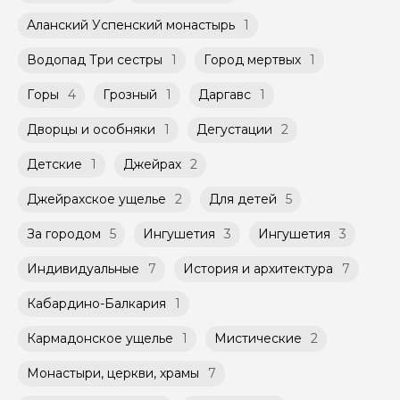
Групповые экскурсии проходят по
Тайны старого города: от армянской церкви до
Оплата многодневного тура происходит
расписанию, составленному гидом.
Аланский Успенский монастырь
1
английских фонарей
заблаговременно до начала путешествия,
Помимо Вас, на групповой экскурсии могут
при наличии такой возможности,
7. Авторская экскурсия по Чеченской
быть незнакомые для Вас люди.
указанной на странице самого тура и
Водопад Три сестры
1
Город мертвых
1
Республике с гидом-историком. Обзорная
заключенного между Организатором и
экскурсия по Грозному
Мини-группы проводятся на тех же
Агрегатором дополнительного соглашения
Горы
4
Грозный
1
Даргавс
1
Увлекательное путешествие по Чеченской
условиях, что и групповые, но с количество
к Оферте Сервиса.
Республике, где вы увидите её главные
участников ограничено (группа может быть
Дворцы и особняки
1
Дегустации
2
достопримечательности.
не более 10 человек)
Способы оплаты на сайте: Картой
российского банка можно оплатить любую
Детские
1
Джейрах
2
экскурсию.
Джейрахское ущелье
2
Для детей
5
За городом
5
Ингушетия
3
Ингушетия
3
Индивидуальные
7
История и архитектура
7
Кабардино-Балкария
1
Кармадонское ущелье
1
Мистические
2
Монастыри, церкви, храмы
7