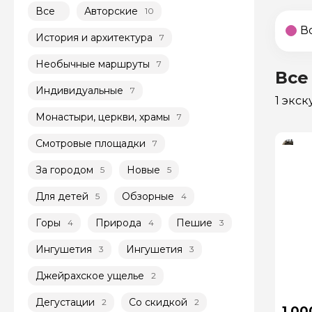
Все
Авторские
10
В
История и архитектура
7
Необычные маршруты
7
Все
Индивидуальные
7
1 экс
Монастыри, церкви, храмы
7
Смотровые площадки
7
За городом
Новые
5
5
Для детей
Обзорные
5
4
Горы
Природа
Пешие
4
4
3
Ингушетия
Ингушетия
3
3
Джейрахское ущелье
2
Дегустации
Со скидкой
2
2
1 00