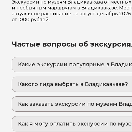
Экскурсии по музеям Владикавказа от местных
и необычным маршрутам в Владикавказе. Местн
актуальное расписание на август-декабрь 202
от 1000 рублей.
Частые вопросы об экскурсия
Какие экскурсии популярные в Владик
1. Гастротур "Осетия вне маршрута" : Горная
Погрузитесь в сердце Северной Осетии: уни
Какого гида выбрать в Владикавказе?
2. Путешествие в Кобанское ущелье в поиск
1. Руслан.Ц 927
Откройте силу внутри себя: горное путешест
Как заказать экскурсии по музеям Вла
2. Леван.В 567
3. Авторская индивидуальная экскурсия по
Откройте для себя сокровища Осетии: краси
3. Зарина.А 737
Как оформить экскурсию на сайте «Идем и Е
4. Чарующая Ингушетия: древние башни и аро
4. Сослан.Д 854
Как я могу оплатить экскурсии по муз
выберите экскурсию, на которую вы хотите
Вкус свободы: трекинг, история и ледяные 