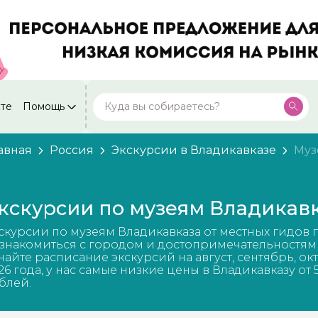
кте
Помощь
Москва
Посмотреть все города
59 экскурсий
Россия
авная
Россия
Экскурсии в Владикавказе
Муз
Санкт-Петербург
50 экскурсий
Россия
кскурсии по музеям Владикав
Нижний Новгород
49 экскурсий
Россия
скурсии по музеям Владикавказа от местных гидов 
Калининград
знакомиться с городом и достопримечательностям
28 экскурсий
Россия
найте расписание экскурсий на август, сентябрь, ок
26 года, у нас самые низкие цены в Владикавказу от 
Кисловодск
блей.
20 экскурсий
Россия
Дербент