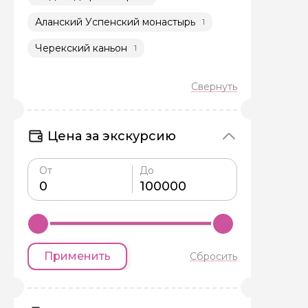
Аланский Успенский монастырь
1
Черекский каньон
1
Задайте св
Как вас зовут
Цена за экскурсию
От
До
Вопросы и комме
Если у вас есть инт
Применить
Сбросить
Я даю своё согласие 