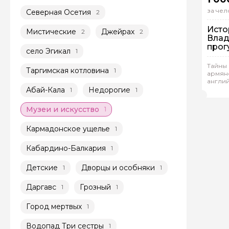
за чел
Северная Осетия
2
Исто
Мистические
Джейрах
2
2
Влад
прог
село Эгикал
1
Тайны 
Гр
Таргимская котловина
1
армян
англи
Зар
Абай-Кала
Недорогие
1
1
Музеи и искусство
1
Кармадонское ущелье
1
Кабардино-Балкария
1
Детские
Дворцы и особняки
1
1
Даргавс
Грозный
1
1
Город мертвых
1
Водопад Три сестры
1