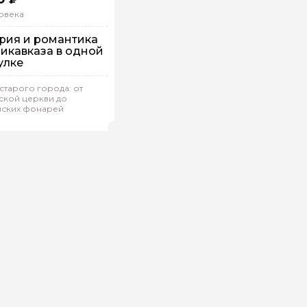
овека
рия и романтика
икавказа в одной
улке
старого города: от
упповая
Пешком
ской церкви до
йских фонарей
ина.А 755
(
0)
Рейтинг гида