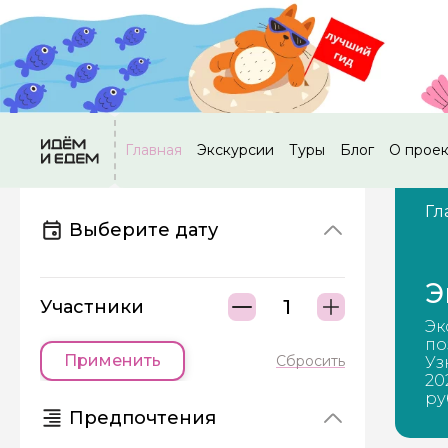
Главная
Экскурсии
Туры
Блог
О прое
Гл
Выберите дату
Э
Участники
Эк
по
Применить
Сбросить
Уз
20
ру
Предпочтения