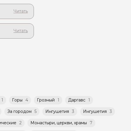
будет
а странице
розному
сразу
ту и
тельности.
 при заказе
рмах!
чиваете
ли семьи.
ди!
бсудить с
бное для
ет
такой
атором
й
ничено
1
Горы
4
Грозный
1
Даргавс
1
За городом
5
Ингушетия
3
Ингушетия
3
ические
2
Монастыри, церкви, храмы
7