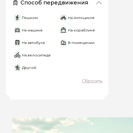
Способ передвижения
персональных данны
Пешком
На мотоцикле
Отправить
На машине
На кораблике
На автобусе
В помещении
На велосипеде
Другой
Сбросить