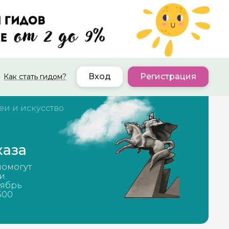
Вход
Регистрация
Как стать гидом?
еи и искусство
каза
помогут
и.
тябрь
500