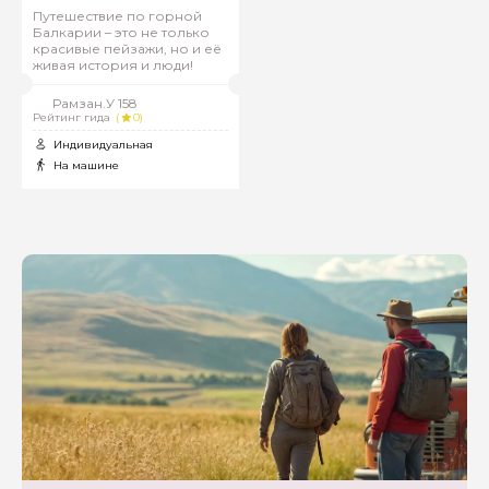
Путешествие по горной
Балкарии – это не только
красивые пейзажи, но и её
живая история и люди!
Рамзан.У 158
Рейтинг гида
(
0)
Индивидуальная
На машине