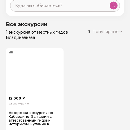
Москва
59 экскурсий
Россия
Все экскурсии
Санкт-Петербург
Популярные
1 экскурсия
от местных гидов
50 экскурсий
Россия
Владикавказа
Нижний Новгород
49 экскурсий
Россия
Калининград
28 экскурсий
Россия
Кисловодск
20 экскурсий
Россия
Дербент
17 экскурсий
Россия
12 000 ₽
за экскурсию
Авторская экскурсия по
Кабардино-Балкарии с
аттестованным гидом-
историком. Купание в
термах!