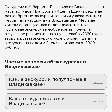
Ваш номер телефона
Экскурсии в Кабардино-Балкарию из Владикавказа от
местных гидов. Платформа «Идем и Едем» предлагает
разнообразные экскурсии по самым увлекательным и
необычным маршрутам в Владикавказе. Местные
Вопросы и комментарии
жители организуют как индивидуальные, так и
Если у вас есть интересующие вопросы, можете их
групповые экскурсии в любое время. Получить
задать
актуальное расписание на август-декабрь 2026 года и
забронировать экскурсию можно онлайн. Цены на
экскурсии на «Идем и Едем» начинаются от 1000
рублей.
Частые вопросы об экскурсиях в
Владикавказе
Я даю своё согласие на обработку персональных
данных
Какие экскурсии популярные в
Отправить
Владикавказе?
1. Авторская экскурсия по Ингушетии.
Средневековые замки, горные водопады,
Какого гида выбрать в
умеренные восхождения
Владикавказе?
Впечатляющее погружение в богатейшую историю
и культуру Ингушетии и её природу!
1. Зарина.А 755