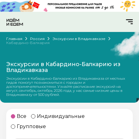
Главная
Россия
Экскурсии в Владикавказе
Кабардино-Балкария
Экскурсии в Кабардино-Балкарию из
Владикавказа
Экскурсии в Кабардино-Балкарию из Владикавказа от местных
гидов помогут познакомиться с городом и
достопримечательностями. Узнайте расписание экскурсий на
август, сентябрь, октябрь 2026 года, у нас самые низкие цены в
Владикавказу от 500 рублей.
Все
Индивидуальные
Групповые