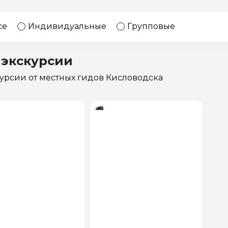
17 экскурсий
Россия
се
Индивидуальные
Групповые
 экскурсии
курсии
от местных гидов Кисловодска