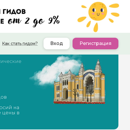
Вход
Регистрация
Как стать гидом?
тические
дов
рсий на
е цены в