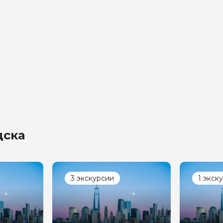
дска
3 экскурсии
1 экск