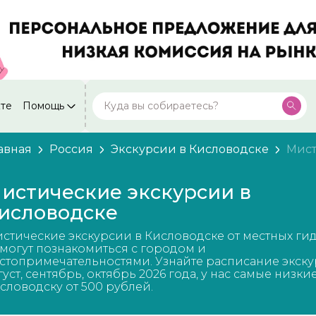
кте
Помощь
Москва
Посмотреть все города
59 экскурсий
Россия
авная
Россия
Экскурсии в Кисловодске
Мис
Санкт-Петербург
50 экскурсий
Россия
истические экскурсии в
Нижний Новгород
исловодске
49 экскурсий
Россия
стические экскурсии в Кисловодске от местных ги
Калининград
28 экскурсий
могут познакомиться с городом и
Россия
стопримечательностями. Узнайте расписание экску
густ, сентябрь, октябрь 2026 года, у нас самые низки
Кисловодск
20 экскурсий
словодску от 500 рублей.
Россия
Дербент