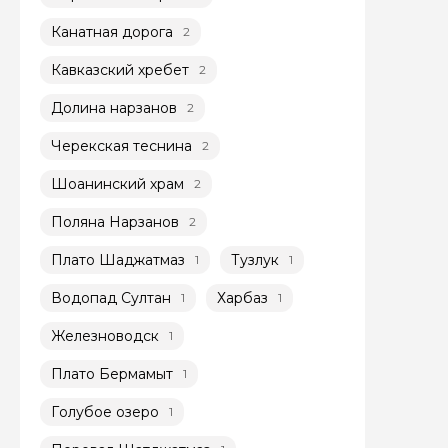
Канатная дорога
2
Кавказский хребет
2
Долина нарзанов
2
Черекская теснина
2
Задайте св
Шоанинский храм
2
Как вас зовут
Поляна Нарзанов
2
Плато Шаджатмаз
Тузлук
1
1
Вопросы и комме
Водопад Султан
Харбаз
1
1
Если у вас есть инт
Железноводск
1
Плато Бермамыт
1
Голубое озеро
1