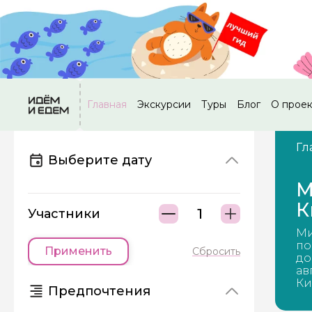
Главная
Экскурсии
Туры
Блог
О прое
Гл
Выберите дату
М
К
Участники
Ми
по
Применить
Сбросить
до
ав
Ки
Предпочтения