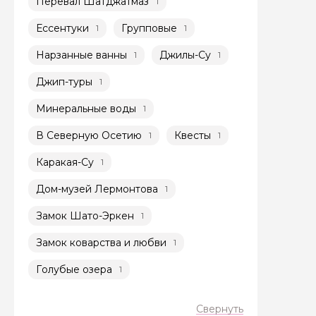
Перевал Шатджатмаз
1
Я даю своё согласие 
Ессентуки
Групповые
1
1
персональных данны
Нарзанные ванны
Джилы-Су
1
1
Отправить
Джип-туры
1
Минеральные воды
1
В Северную Осетию
Квесты
1
1
Каракая-Су
1
Дом-музей Лермонтова
1
Замок Шато-Эркен
1
Замок коварства и любви
1
Голубые озера
1