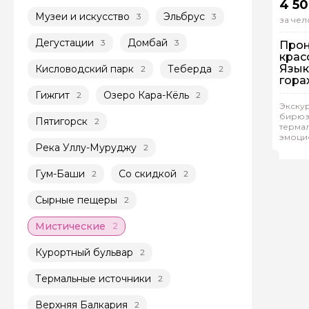
4 50
Музеи и искусство
Эльбрус
3
3
за чел
Дегустации
Домбай
3
3
Прон
крас
Язык
Кисловодский парк
Теберда
2
2
гора
сред
Гижгит
Озеро Кара-Кёль
2
2
Выез
Экску
бирюз
Пятигорск
2
Гр
термал
эмоци
Род
Река Уллу-Муруджу
2
Гум-Баши
Со скидкой
2
2
Сырные пещеры
2
Мистические
2
Курортный бульвар
2
Термальные источники
2
Верхняя Балкария
2