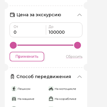
Цена за экскурсию
От
До
Применить
Сбросить
Способ передвижения
Пешком
На мотоцикле
На машине
На кораблике