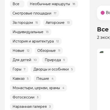
Все
Необычные маршруты
18
В
Смотровые площадки
17
За городом
Авторские
15
13
Все
Индивидуальные
13
2 экс
История и архитектура
12
Новые
Обзорные
12
11
Для детей
Природа
10
9
Горы
Дворцы и особняки
7
5
Кавказ
Пешие
5
4
Монастыри, церкви, храмы
4
Фотосессии
3
Нарзанная галерея
3