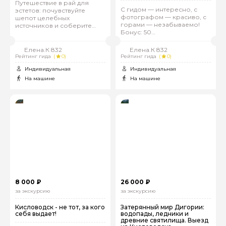
Путешествие в рай для
С гидом — интересно, с
эстетов: почувствуйте
фотографом — красиво, с
шепот целебных
горами — незабываемо!
источников и соберите
Бонус: 50
пазл невероятных эмоций
профессиональных фото
Елена.К 832
Елена.К 832
Рейтинг гида
(
0)
Рейтинг гида
(
0)
Индивидуальная
Индивидуальная
На машине
На машине
8 000 ₽
26 000 ₽
за экскурсию
за экскурсию
Кисловодск - не тот, за кого
Затерянный мир Дигории:
себя выдает!
водопады, ледники и
древние святилища. Выезд