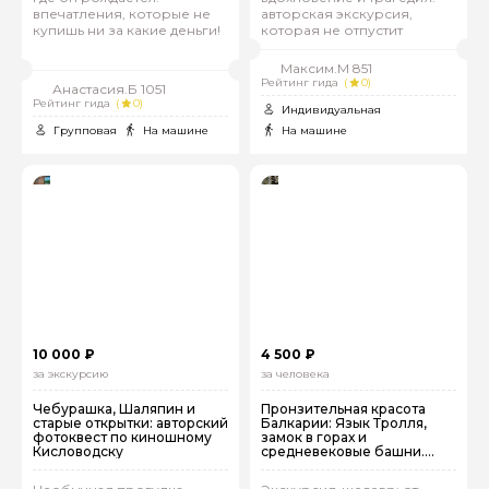
впечатления, которые не
авторская экскурсия,
купишь ни за какие деньги!
которая не отпустит
Максим.М 851
Рейтинг гида
(
0)
Анастасия.Б 1051
Рейтинг гида
(
0)
Индивидуальная
Групповая
На машине
На машине
10 000 ₽
4 500 ₽
за экскурсию
за человека
Чебурашка, Шаляпин и
Пронзительная красота
старые открытки: авторский
Балкарии: Язык Тролля,
фотоквест по киношному
замок в горах и
Кисловодску
средневековые башни.
Выезд из Кисловодска