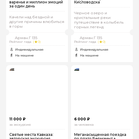
варенья и миллион эмоций
Кисловодска
за один день
Черное озеро и
Качели над бездной и
кристальные реки:
другие причины влюбиться
путешествие в колыбель
в горы
горных легенд
Арман.Г 135
Арман.Г 135
Рейтинг гида
(
0)
Рейтинг гида
(
0)
Индивидуальная
Индивидуальная
На машине
На машине
11 000 ₽
6 000 ₽
за экскурсию
за человека
Святые места Кавказа:
Меганасыщенная поездка
авторская экскурсия,
по плато Бермамыт +