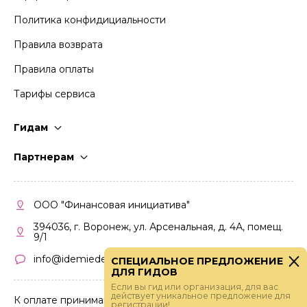
Политика конфидициальности
Правила возврата
Правила оплаты
Тарифы сервиса
Гидам
Стать гидом
Партнерам
Частые вопросы
Стать партнером
Правила работы
Кабинет партнера
ООО "Финансовая инициатива"
Правила участия
394036, г. Воронеж, ул. Арсенальная, д. 4А, помещ.
9/1
info@idemiedem.ru
СПЕЦИАЛЬНОЕ ПРЕДЛОЖЕНИЕ
ДЛЯ ГИДОВ
Если вы гид или организация, для вас
действует уникальное предложение для
К оплате принимаются карты
регистрации!