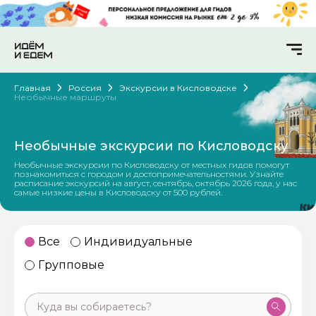
Главная
Россия
Экскурсии в Кисловодске
Необычные маршруты
Необычные экскурсии по Кисловодску
Необычные экскурсии по Кисловодску от местных гидов помогут
познакомиться с городом и достопримечательностями. Узнайте
расписание экскурсий на август, сентябрь, октябрь 2026 года, у нас
самые низкие цены в Кисловодску от 500 рублей.
Все
Индивидуальные
Групповые