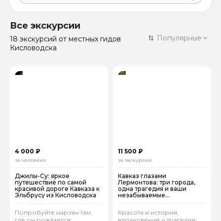
Москва
59 экскурсий
Россия
Все экскурсии
Санкт-Петербург
Популярные
18 экскурсий
от местных гидов
50 экскурсий
Россия
Кисловодска
Нижний Новгород
49 экскурсий
Россия
Калининград
28 экскурсий
Россия
Кисловодск
20 экскурсий
Россия
Дербент
17 экскурсий
Россия
4 000 ₽
11 500 ₽
за человека
за экскурсию
Джилы-Су: яркое
Кавказ глазами
путешествие по самой
Лермонтова: три города,
красивой дороге Кавказа к
одна трагедия и ваши
Эльбрусу из Кисловодска
незабываемые
впечатления. Выезд из
Кисловодска
Попробуйте нарзан там,
Красота и история,
где он рождается:
вдохновение и трагедия: