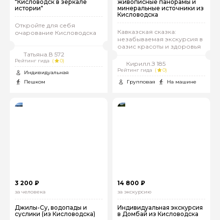
"Кисловодск в зеркале
живописные панорамы и
истории"
минеральные источники из
Кисловодска
Откройте для себя
Кавказская сказка:
очарование Кисловодска
незабываемая экскурсия в
оазис красоты и здоровья
Татьяна.В 572
Рейтинг гида
(
0)
Кирилл.З 185
Рейтинг гида
(
0)
Индивидуальная
Пешком
Групповая
На машине
3 200 ₽
14 800 ₽
за человека
за экскурсию
Джилы-Су, водопады и
Индивидуальная экскурсия
суслики (из Кисловодска)
в Домбай из Кисловодска