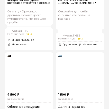
которая останется в сердце
Джилы-Су за один день!
От статуи Христа до
Откройте для себя
древних монастырей:
скрытые сокровища
путешествие, меняющее
Кавказа
судьбы
Арман.Г 135
Рейтинг гида
(
0)
Мурат.Т 633
Рейтинг гида
(
0)
Индивидуальная
На машине
Групповая
На машине
4 500 ₽
1 500 ₽
за экскурсию
за человека
Обзорная экскурсия
Долина нарзанов,