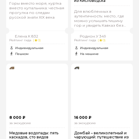
из Кисловодска
Горы вместо моря, куртка
вместо купальника: честная
Для влюбленных в
прогулка по следам
аутентичность: место, где
русской знати XIX века
можно услышать тишину
гор и увидеть Кавказ без
глянца
Елена.К 832
Родион.У 349
Рейтинг гида
(
0)
Рейтинг гида
(
0)
Индивидуальная
Индивидуальная
Пешком
На машине
8 000 ₽
16 000 ₽
за экскурсию
за экскурсию
Медовые водопады: пять
Домбай – великолепный и
каскадов, сто видов
чарующий: путешествие из