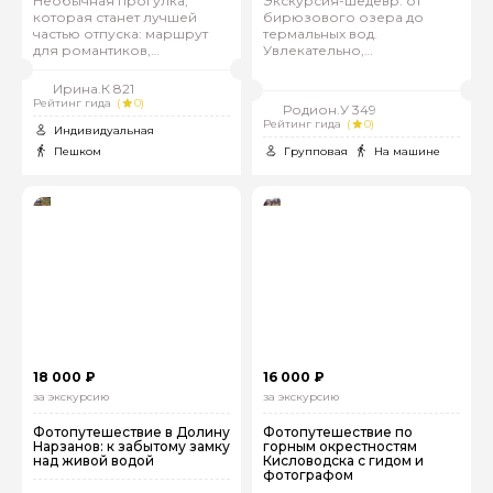
Необычная прогулка,
Экскурсия-шедевр: от
которая станет лучшей
бирюзового озера до
частью отпуска: маршрут
термальных вод.
для романтиков,
Увлекательно,
любопытных и ищущих
эмоционально,
эмоции
незабываемо!
Ирина.К 821
Рейтинг гида
(
0)
Родион.У 349
Рейтинг гида
(
0)
Индивидуальная
Пешком
Групповая
На машине
18 000 ₽
16 000 ₽
за экскурсию
за экскурсию
Фотопутешествие в Долину
Фотопутешествие по
Нарзанов: к забытому замку
горным окрестностям
над живой водой
Кисловодска с гидом и
фотографом