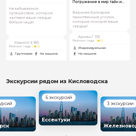
Погружение в мир тайн и
чудес Кавказа
Незабываемое
Верхняя Балкария:
путешествие, которое
таинственные уголки,
заставит ваше сердце
Я даю своё согласие на обработку персональных
которые покорят ваше
биться чаще!
данных
сердце!
Отправить
Арман.Г 135
Рейтинг гида
(
0)
Кирилл.З 185
Рейтинг гида
(
0)
Индивидуальная
Групповая
На машине
На машине
Экскурсии рядом из Кисловодска
6 экскурсий
курсий
3 экскурсии
Ессентуки
рск
Железново