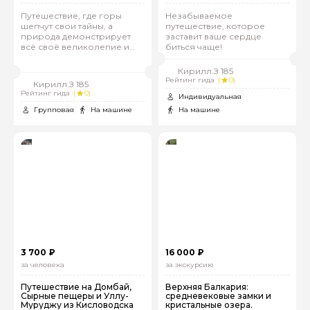
Путешествие, где горы
Незабываемое
шепчут свои тайны, а
путешествие, которое
природа демонстрирует
заставит ваше сердце
всё своё великолепие и
биться чаще!
мощь!
Задайте свой вопрос гиду
Кирилл.З 185
Рейтинг гида
(
0)
Кирилл.З 185
Как вас зовут
Рейтинг гида
(
0)
Индивидуальная
Групповая
На машине
На машине
Ваша электронная почта
Ваш номер телефона
Вопросы и комментарии
Если у вас есть интересующие вопросы, можете их
3 700 ₽
16 000 ₽
задать
за человека
за экскурсию
Путешествие на Домбай,
Верхняя Балкария:
Сырные пещеры и Уллу-
средневековые замки и
Муруджу из Кисловодска
кристальные озера.