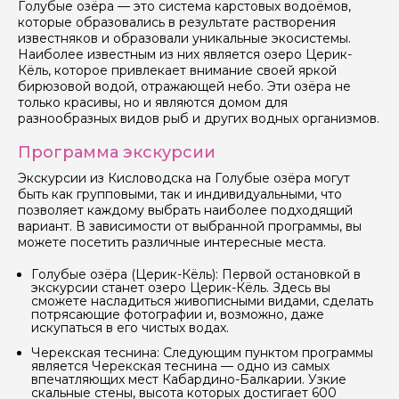
Голубые озёра — это система карстовых водоёмов,
которые образовались в результате растворения
известняков и образовали уникальные экосистемы.
Наиболее известным из них является озеро Церик-
Кёль, которое привлекает внимание своей яркой
бирюзовой водой, отражающей небо. Эти озёра не
только красивы, но и являются домом для
разнообразных видов рыб и других водных организмов.
Программа экскурсии
Экскурсии из Кисловодска на Голубые озёра могут
быть как групповыми, так и индивидуальными, что
позволяет каждому выбрать наиболее подходящий
вариант. В зависимости от выбранной программы, вы
можете посетить различные интересные места.
Голубые озёра (Церик-Кёль): Первой остановкой в
экскурсии станет озеро Церик-Кёль. Здесь вы
сможете насладиться живописными видами, сделать
потрясающие фотографии и, возможно, даже
искупаться в его чистых водах.
Черекская теснина: Следующим пунктом программы
является Черекская теснина — одно из самых
Задайте свой вопрос гиду
впечатляющих мест Кабардино-Балкарии. Узкие
скальные стены, высота которых достигает 600