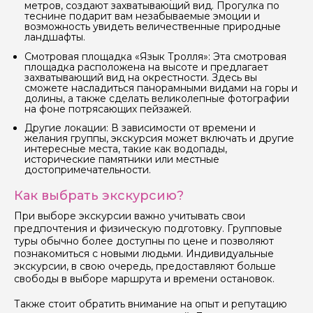
метров, создают захватывающий вид. Прогулка по
Как вас зовут
теснине подарит вам незабываемые эмоции и
возможность увидеть величественные природные
ландшафты.
Ваша электронная почта
Смотровая площадка «Язык Тролля»: Эта смотровая
площадка расположена на высоте и предлагает
захватывающий вид на окрестности. Здесь вы
сможете насладиться панорамными видами на горы и
долины, а также сделать великолепные фотографии
Ваш номер телефона
на фоне потрясающих пейзажей.
Другие локации: В зависимости от времени и
желания группы, экскурсия может включать и другие
интересные места, такие как водопады,
Вопросы и комментарии
исторические памятники или местные
Если у вас есть интересующие вопросы, можете их
достопримечательности.
задать
Как выбрать экскурсию?
При выборе экскурсии важно учитывать свои
предпочтения и физическую подготовку. Групповые
туры обычно более доступны по цене и позволяют
познакомиться с новыми людьми. Индивидуальные
экскурсии, в свою очередь, предоставляют больше
Я даю своё согласие на обработку персональных
свободы в выборе маршрута и времени остановок.
данных
Также стоит обратить внимание на опыт и репутацию