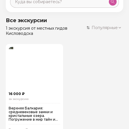
Москва
59 экскурсий
Россия
Все экскурсии
Санкт-Петербург
Популярные
1 экскурсия
от местных гидов
50 экскурсий
Россия
Кисловодска
Нижний Новгород
49 экскурсий
Россия
Калининград
28 экскурсий
Россия
Кисловодск
20 экскурсий
Россия
Дербент
17 экскурсий
Россия
16 000 ₽
за экскурсию
Верхняя Балкария:
средневековые замки и
кристальные озера.
Погружение в мир тайн и
чудес Кавказа