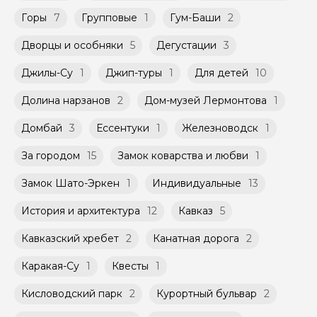
заключенного между Организатором и
Мини-группы проводятся на тех же
Агрегатором дополнительного соглашения
Горы
7
Групповые
1
Гум-Баши
2
условиях, что и групповые, но с количество
к Оферте Сервиса.
участников ограничено (группа может быть
Дворцы и особняки
5
Дегустации
3
не более 10 человек)
Способы оплаты на сайте: Картой
российского банка можно оплатить любую
Джилы-Су
1
Джип-туры
1
Для детей
10
экскурсию.
Долина нарзанов
2
Дом-музей Лермонтова
1
Домбай
3
Ессентуки
1
Железноводск
1
За городом
15
Замок коварства и любви
1
Замок Шато-Эркен
1
Индивидуальные
13
История и архитектура
12
Кавказ
5
Кавказский хребет
2
Канатная дорога
2
Каракая-Су
1
Квесты
1
Кисловодский парк
2
Курортный бульвар
2