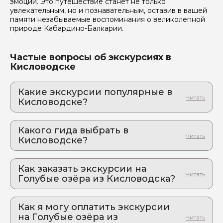
эмоций. Это путешествие станет не только
увлекательным, но и познавательным, оставив в вашей
памяти незабываемые воспоминания о великолепной
природе Кабардино-Балкарии.
Частые вопросы об экскурсиях в
Кисловодске
Какие экскурсии популярные в
Кисловодске?
1. Обзорная экскурсия "Кисловодск в
зеркале истории"
Какого гида выбрать в
Откройте для себя очарование Кисловодска
Кисловодске?
2. Путешествие на Домбай, Сырные пещеры
1. Елена.К 832
и Уллу-Муруджу из Кисловодска
Незабываемое путешествие, которое заставит
Как заказать экскурсии на
2. Анастасия.Б 1051
ваше сердце биться чаще!
Голубые озёра из Кисловодска?
3. Родион.У 349
3. Меганасыщенная поездка по плато
Как оформить экскурсию на сайте «Идем и
4. Оганисян.Д 995
Бермамыт + Джилы-Су за один день!
Едем»:
Как я могу оплатить экскурсии
Откройте для себя скрытые сокровища Кавказа
5. Роман.С 882
на Голубые озёра из
выберите экскурсию, на которую вы хотите
4. Фотопутешествие по горным