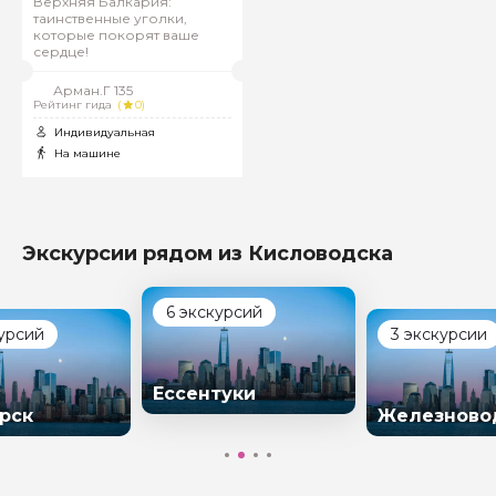
Верхняя Балкария:
таинственные уголки,
которые покорят ваше
сердце!
Арман.Г 135
Рейтинг гида
(
0)
Индивидуальная
На машине
Экскурсии рядом из Кисловодска
6 экскурсий
курсий
3 экскурсии
Ессентуки
рск
Железново