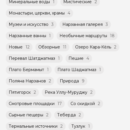
Минеральные воды
1
Мистические
2
Монастыри, церкви, храмы
4
Музеи и искусство
3
Нарзанная галерея
3
Нарзанные ванны
1
Необычные маршруты
18
Новые
12
Обзорные
11
Озеро Кара-Кёль
2
Перевал Шатджатмаз
1
Пешие
4
Плато Бермамыт
1
Плато Шаджатмаз
1
Поляна Нарзанов
2
Природа
9
Пятигорск
2
Река Уллу-Муруджу
2
Смотровые площадки
17
Со скидкой
2
Сырные пещеры
2
Теберда
2
Термальные источники
2
Тузлук
1