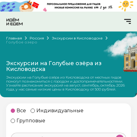
Главная
Россия
Экскурсии в Кисловодске
Голубое озеро
Экскурсии на Голубые озёра из
Кисловодска
Экскурсии на Голубые озёра из Кисловодска от местных гидов
помогут познакомиться с городом и достопримечательностями.
Узнайте расписание экскурсий на август, сентябрь, октябрь 2026
года, у нас самые низкие цены в Кисловодску от 500 рублей.
Все
Индивидуальные
Групповые