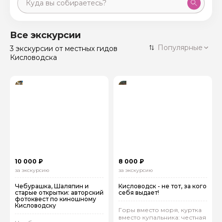
Москва
59 экскурсий
Россия
Все экскурсии
Санкт-Петербург
Популярные
3 экскурсии
от местных гидов
50 экскурсий
Россия
Кисловодска
Нижний Новгород
49 экскурсий
Россия
Калининград
28 экскурсий
Россия
Кисловодск
20 экскурсий
Россия
Дербент
17 экскурсий
Россия
10 000 ₽
8 000 ₽
за экскурсию
за экскурсию
Чебурашка, Шаляпин и
Кисловодск - не тот, за кого
старые открытки: авторский
себя выдает!
фотоквест по киношному
Кисловодску
Горы вместо моря, куртка
вместо купальника: честная