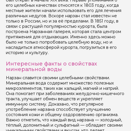
был открыт в начале XIX века. Первые упоминания о
его целебных качествах относятся к 1803 году, когда
местные жители начали использовать его для лечения
различных недугов. Вскоре нарзан стал известен не
только в России, но и за её пределами. В 1851 году, в
связи с растущей популярностью курорта, была
построена Нарзанная галерея, которая стала центром
Задайте свой вопрос гиду
притяжения для отдыхающих. Именно здесь можно
было не только попробовать целебную воду, но и
насладиться атмосферой курорта, погрузиться в его
Как вас зовут
историю и культуру.
Интересные факты о свойствах
Ваша электронная почта
минеральной воды
Нарзан славится своими целебными свойствами.
Минеральная вода содержит множество полезных
Ваш номер телефона
микроэлементов, таких как кальций, магний и натрий.
Она помогает при заболеваниях желудочно-кишечного
тракта, улучшает обмен веществ и укрепляет
иммунную систему. Доказано, что регулярное
Вопросы и комментарии
употребление нарзана способствует улучшению
Если у вас есть интересующие вопросы, можете их
состояния кожи и общему оздоровлению организма.
задать
Важно отметить, что каждый вид нарзана — холодный,
тёплый, доломитный и сульфатный — обладает своими
уникальными свойствами и вкусом, что делает