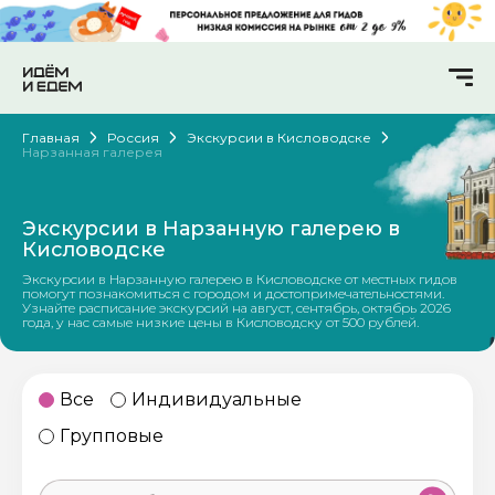
Главная
Россия
Экскурсии в Кисловодске
Нарзанная галерея
Экскурсии в Нарзанную галерею в
Кисловодске
Экскурсии в Нарзанную галерею в Кисловодске от местных гидов
помогут познакомиться с городом и достопримечательностями.
Узнайте расписание экскурсий на август, сентябрь, октябрь 2026
года, у нас самые низкие цены в Кисловодску от 500 рублей.
Все
Индивидуальные
Групповые