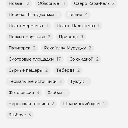
Новые
12
Обзорные
11
Озеро Кара-Кёль
2
Перевал Шатджатмаз
1
Пешие
4
Плато Бермамыт
1
Плато Шаджатмаз
1
Поляна Нарзанов
2
Природа
9
Пятигорск
2
Река Уллу-Муруджу
2
Смотровые площадки
17
Со скидкой
2
Сырные пещеры
2
Теберда
2
Термальные источники
2
Тузлук
1
Фотосессии
3
Харбаз
1
Черекская теснина
2
Шоанинский храм
2
Эльбрус
3