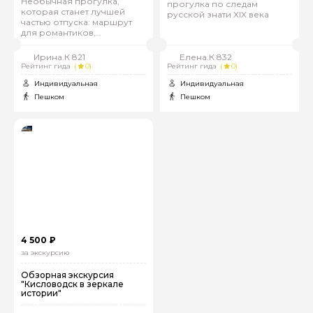
Необычная прогулка,
прогулка по следам
которая станет лучшей
русской знати XIX века
частью отпуска: маршрут
для романтиков,
любопытных и ищущих
эмоции
Ирина.К 821
Елена.К 832
Рейтинг гида
(
0)
Рейтинг гида
(
0)
Индивидуальная
Индивидуальная
Пешком
Пешком
4 500 ₽
за экскурсию
Обзорная экскурсия
"Кисловодск в зеркале
истории"