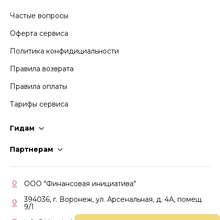
Частые вопросы
Оферта сервиса
Политика конфидициальности
Правила возврата
Правила оплаты
Тарифы сервиса
Гидам
Стать гидом
Партнерам
Частые вопросы
Стать партнером
Правила работы
Кабинет партнера
ООО "Финансовая инициатива"
Правила участия
394036, г. Воронеж, ул. Арсенальная, д. 4А, помещ.
9/1