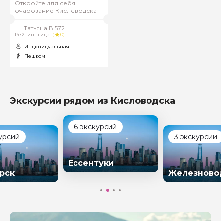
Откройте для себя
очарование Кисловодска
Татьяна.В 572
Рейтинг гида
(
0)
Индивидуальная
Пешком
Экскурсии рядом из Кисловодска
6 экскурсий
курсий
3 экскурсии
Ессентуки
рск
Железново