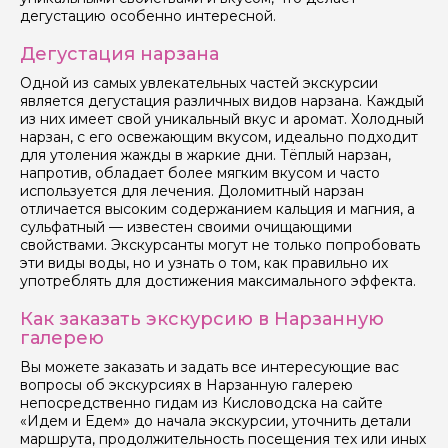
дегустацию особенно интересной.
Дегустация нарзана
Одной из самых увлекательных частей экскурсии
Я даю своё согласие на обработку персональных
является дегустация различных видов нарзана. Каждый
данных
из них имеет свой уникальный вкус и аромат. Холодный
нарзан, с его освежающим вкусом, идеально подходит
для утоления жажды в жаркие дни. Тёплый нарзан,
Отправить
напротив, обладает более мягким вкусом и часто
используется для лечения. Доломитный нарзан
отличается высоким содержанием кальция и магния, а
сульфатный — известен своими очищающими
свойствами. Экскурсанты могут не только попробовать
эти виды воды, но и узнать о том, как правильно их
употреблять для достижения максимального эффекта.
Как заказать экскурсию в Нарзанную
галерею
Вы можете заказать и задать все интересующие вас
вопросы об экскурсиях в Нарзанную галерею
непосредственно гидам из Кисловодска на сайте
«Идем и Едем» до начала экскурсии, уточнить детали
маршрута, продолжительность посещения тех или иных