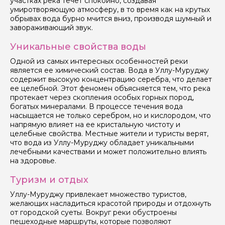
участках река течет спокойно, создавая
умиротворяющую атмосферу, в то время как на крутых
обрывах вода бурно мчится вниз, производя шумный и
завораживающий звук.
Уникальные свойства воды
Задайте свой вопрос гиду
Одной из самых интересных особенностей реки
является ее химический состав. Вода в Уллу-Муруджу
Как вас зовут
содержит высокую концентрацию серебра, что делает
ее целебной. Этот феномен объясняется тем, что река
протекает через скопления особых горных пород,
Ваша электронная почта
богатых минералами. В процессе течения вода
насыщается не только серебром, но и кислородом, что
напрямую влияет на ее кристальную чистоту и
целебные свойства. Местные жители и туристы верят,
Ваш номер телефона
что вода из Уллу-Муруджу обладает уникальными
лечебными качествами и может положительно влиять
на здоровье.
Туризм и отдых
Вопросы и комментарии
Если у вас есть интересующие вопросы, можете их
Уллу-Муруджу привлекает множество туристов,
задать
желающих насладиться красотой природы и отдохнуть
от городской суеты. Вокруг реки обустроены
пешеходные маршруты, которые позволяют