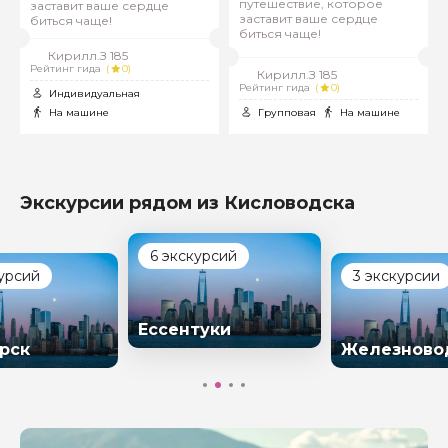
путешествие, которое
заставит ваше сердце
заставит ваше сердце
биться чаще!
биться чаще!
Кирилл.З 185
Рейтинг гида
(
0)
Кирилл.З 185
Рейтинг гида
(
0)
Индивидуальная
На машине
Групповая
На машине
Экскурсии рядом из Кисловодска
6 экскурсий
курсий
3 экскурсии
Ессентуки
рск
Железново