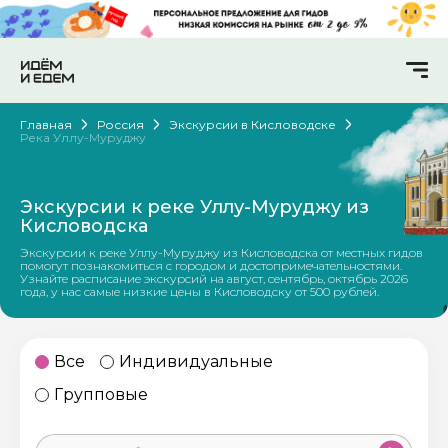
Главная
Россия
Экскурсии в Кисловодске
Река Уллу-Муруджу
Экскурсии к реке Уллу-Муруджу из
Кисловодска
Экскурсии к реке Уллу-Муруджу из Кисловодска от местных гидов
помогут познакомиться с городом и достопримечательностями.
Узнайте расписание экскурсий на август, сентябрь, октябрь 2026
года, у нас самые низкие цены в Кисловодску от 500 рублей.
Все
Индивидуальные
Групповые