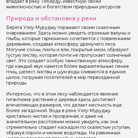
впадает в реку Теберду, известную своей
живописностью и богатством природных ресурсов.
Природа и обстановка у реки
Берега Уллу-Муруджу поражают своим сказочным
очарованием. Здесь можно увидеть огромные валуны и
глыбы, которые гармонично сочетаются с поваленными
деревьями, создавая атмосферу дремучего леса.
Могучие сосны, пихты и ели, покрытые мхом, образуют
густую листву, которая почти не пропускает солнечный
свет. Это создает особую таинственную атмосферу,
где каждый звук кажется более выразительным: пение
птиц, шелест листвы и шум воды сливаются в единое
целое, погружая посетителей в мир первозданной
природы.
Интересно, что в этом лесу наблюдается явление
гигантизма: растения и деревья здесь достигают
впечатляющих размеров, что делает местность еще
более загадочной. Вода в реке Уллу-Муруджу
кристально чистая и прозрачная, и даже на
значительном расстоянии можно увидеть, как она
стремительно спадает каскадом по скалистым уступам,
образуя пороги и мелкие водопады. На равнинных