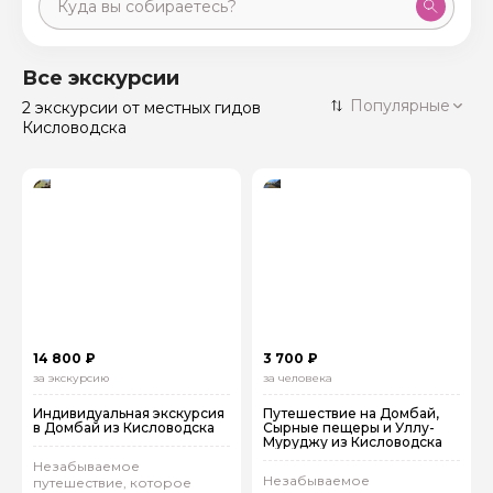
Москва
59 экскурсий
Россия
Все экскурсии
Санкт-Петербург
Популярные
2 экскурсии
от местных гидов
50 экскурсий
Россия
Кисловодска
Нижний Новгород
49 экскурсий
Россия
Калининград
28 экскурсий
Россия
Кисловодск
20 экскурсий
Россия
Дербент
17 экскурсий
Россия
14 800 ₽
3 700 ₽
за экскурсию
за человека
Индивидуальная экскурсия
Путешествие на Домбай,
в Домбай из Кисловодска
Сырные пещеры и Уллу-
Муруджу из Кисловодска
Незабываемое
Незабываемое
путешествие, которое