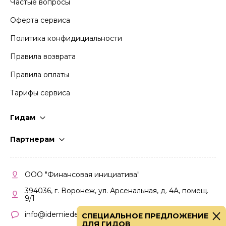
Частые вопросы
Оферта сервиса
Политика конфидициальности
Правила возврата
Правила оплаты
Тарифы сервиса
Гидам
Стать гидом
Партнерам
Частые вопросы
Стать партнером
Правила работы
Кабинет партнера
ООО "Финансовая инициатива"
Правила участия
394036, г. Воронеж, ул. Арсенальная, д. 4А, помещ.
9/1
info@idemiedem.ru
СПЕЦИАЛЬНОЕ ПРЕДЛОЖЕНИЕ
ДЛЯ ГИДОВ