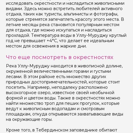
исследовать окрестности и насладиться живописными
видами. Здесь можно встретить любителей активного
отдыха, таких как туристы, альпинисты и фотографы,
которые стремятся запечатлеть красоту этого места. В
Я даю своё согласие на обработку персональных
летние месяцы река становится популярным местом
данных
для отдыха, где можно искупаться и насладиться
прохладой. Температура воды в Уллу-Муруджу круглый
год не превышает +4°C, что делает ее идеальным
Отправить
местом для освежения в жаркие дни.
Что еще посмотреть в окрестностях
Река Уллу-Муруджу находится в живописной долине,
окруженной величественными горами и густыми
лесами. В этом районе есть множество других
природных достопримечательностей, которые стоит
посетить. Например, неподалеку расположено
высокогорное озеро, известное своей необычной
формой и цветом воды. Также в окрестностях можно
найти множество троп для пеших прогулок, которые
ведут к живописным водопадам и смотровым
площадкам, откуда открываются захватывающие виды
на окружающие горы.
Кроме того, в Тебердинском заповеднике обитают