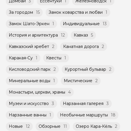
Домбай
3
Ессентуки
1
Железноводск
1
За городом
15
Замок коварства и любви
1
Замок Шато-Эркен
1
Индивидуальные
13
История и архитектура
12
Кавказ
5
Кавказский хребет
2
Канатная дорога
2
Каракая-Су
1
Квесты
1
Кисловодский парк
2
Курортный бульвар
2
Минеральные воды
1
Мистические
2
Монастыри, церкви, храмы
4
Музеи и искусство
3
Нарзанная галерея
3
Нарзанные ванны
1
Необычные маршруты
18
Новые
12
Обзорные
11
Озеро Кара-Кёль
2