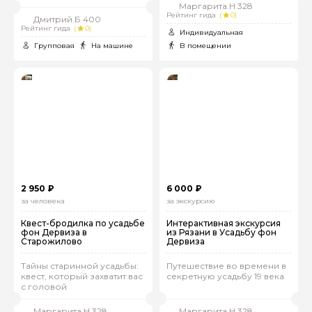
Маргарита.Н 328
Рейтинг гида
(
0)
Дмитрий.Б 400
Рейтинг гида
(
0)
Индивидуальная
Групповая
На машине
В помещении
2 950 ₽
6 000 ₽
за человека
за экскурсию
Квест-бродилка по усадьбе
Интерактивная экскурсия
фон Дервиза в
из Рязани в Усадьбу фон
Старожилово
Дервиза
Тайны старинной усадьбы:
Путешествие во времени в
квест, который захватит вас
секретную усадьбу 19 века
с головой
Маргарита.Н 328
Маргарита.Н 328