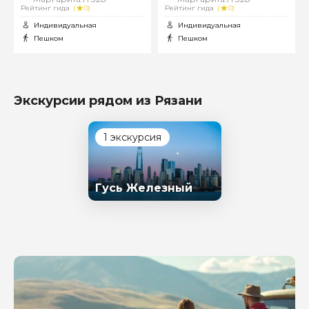
Рейтинг гида
(
0)
Рейтинг гида
(
0)
Индивидуальная
Индивидуальная
Пешком
Пешком
Задайте свой вопрос гиду
Экскурсии рядом из Рязани
Как вас зовут
1 экскурсия
Ваша электронная почта
Гусь Железный
Ваш номер телефона
Вопросы и комментарии
Если у вас есть интересующие вопросы, можете их
задать