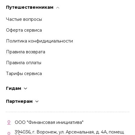
Путешественникам
Частые вопросы
Оферта сервиса
Политика конфидициальности
Правила возврата
Правила оплаты
Тарифы сервиса
Гидам
Стать гидом
Партнерам
Частые вопросы
Стать партнером
Правила работы
Кабинет партнера
ООО "Финансовая инициатива"
Правила участия
394036, г. Воронеж, ул. Арсенальная, д. 4А, помещ.