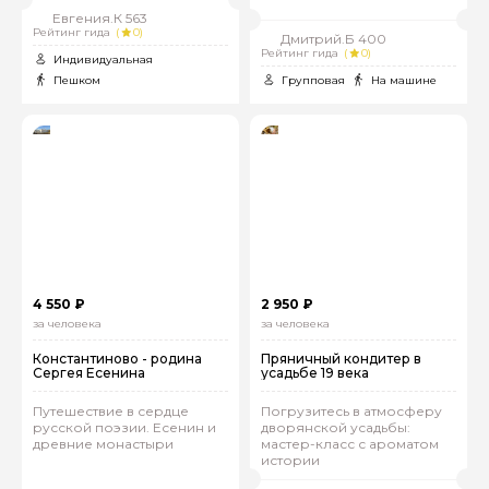
Евгения.К 563
Рейтинг гида
(
0)
Дмитрий.Б 400
Рейтинг гида
(
0)
Индивидуальная
Пешком
Групповая
На машине
4 550 ₽
2 950 ₽
за человека
за человека
Константиново - родина
Пряничный кондитер в
Сергея Есенина
усадьбе 19 века
Путешествие в сердце
Погрузитесь в атмосферу
русской поэзии. Есенин и
дворянской усадьбы:
древние монастыри
мастер-класс с ароматом
истории