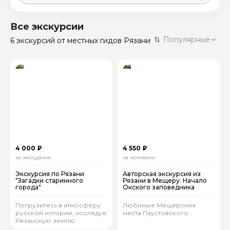
Москва
59 экскурсий
Россия
Все экскурсии
Санкт-Петербург
Популярные
6 экскурсий
от местных гидов Рязани
50 экскурсий
Россия
Нижний Новгород
49 экскурсий
Россия
Калининград
28 экскурсий
Россия
Кисловодск
20 экскурсий
Россия
Дербент
17 экскурсий
4 000 ₽
4 550 ₽
Россия
за экскурсию
за человека
Экскурсия по Рязани
Авторская экскурсия из
"Загадки старинного
Рязани в Мещеру. Начало
города"
Окского заповедника
Погрузитесь в атмосферу
Любимые Мещерские
русской истории, исследуя
места Паустовского
Рязанскую землю