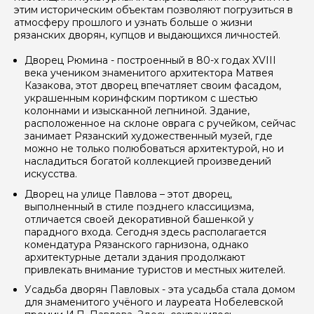
этим историческим объектам позволяют погрузиться в
атмосферу прошлого и узнать больше о жизни
рязанских дворян, купцов и выдающихся личностей.
Дворец Рюмина - построенный в 80-х годах XVIII
века учеником знаменитого архитектора Матвея
Казакова, этот дворец впечатляет своим фасадом,
украшенным коринфским портиком с шестью
колоннами и изысканной лепниной. Здание,
расположенное на склоне оврага с ручейком, сейчас
занимает Рязанский художественный музей, где
можно не только полюбоваться архитектурой, но и
насладиться богатой коллекцией произведений
искусства.
Дворец на улице Павлова – этот дворец,
выполненный в стиле позднего классицизма,
отличается своей декоративной башенкой у
парадного входа. Сегодня здесь располагается
комендатура Рязанского гарнизона, однако
архитектурные детали здания продолжают
привлекать внимание туристов и местных жителей.
Усадьба дворян Павловых - эта усадьба стала домом
для знаменитого учёного и лауреата Нобелевской