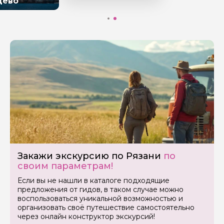
цево
Ваш номер телефона
Вопросы и комментарии
Если у вас есть интересующие вопросы, можете их
задать
Я даю своё согласие на обработку персональных
данных
Закажи экскурсию по Рязани
по
своим параметрам!
Отправить
Если вы не нашли в каталоге подходящие
предложения от гидов, в таком случае можно
воспользоваться уникальной возможностью и
организовать своё путешествие самостоятельно
через онлайн конструктор экскурсий!