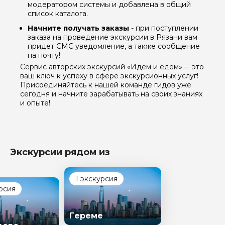
модератором системы и добавлена в общий
список каталога.
Начните получать заказы
- при поступлении
заказа на проведение экскурсии в Рязани вам
придет СМС уведомление, а также сообщение
на почту!
Сервис авторских экскурсий «Идем и едем» – это
ваш ключ к успеху в сфере экскурсионных услуг!
Присоединяйтесь к нашей команде гидов уже
сегодня и начните зарабатывать на своих знаниях
и опыте!
Задайте свой вопрос гиду
Экскурсии рядом из
Как вас зовут
1 экскурсия
рсия
Ваша электронная почта
Гереме