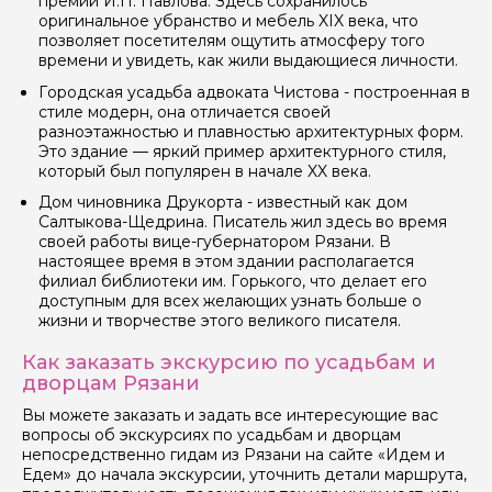
премии И.П. Павлова. Здесь сохранилось
оригинальное убранство и мебель XIX века, что
позволяет посетителям ощутить атмосферу того
времени и увидеть, как жили выдающиеся личности.
Городская усадьба адвоката Чистова - построенная в
стиле модерн, она отличается своей
разноэтажностью и плавностью архитектурных форм.
Это здание — яркий пример архитектурного стиля,
который был популярен в начале XX века.
Дом чиновника Друкорта - известный как дом
Салтыкова-Щедрина. Писатель жил здесь во время
своей работы вице-губернатором Рязани. В
настоящее время в этом здании располагается
филиал библиотеки им. Горького, что делает его
доступным для всех желающих узнать больше о
жизни и творчестве этого великого писателя.
Как заказать экскурсию по усадьбам и
дворцам Рязани
Вы можете заказать и задать все интересующие вас
вопросы об экскурсиях по усадьбам и дворцам
непосредственно гидам из Рязани на сайте «Идем и
Едем» до начала экскурсии, уточнить детали маршрута,