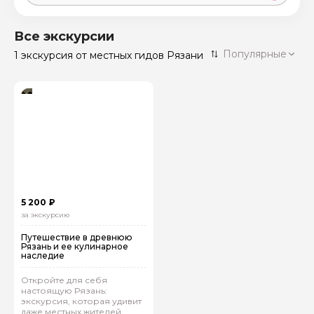
Москва
59 экскурсий
Россия
Все экскурсии
Санкт-Петербург
Популярные
1 экскурсия
от местных гидов Рязани
50 экскурсий
Россия
Нижний Новгород
49 экскурсий
Россия
Калининград
28 экскурсий
Россия
Кисловодск
20 экскурсий
Россия
Дербент
17 экскурсий
5 200 ₽
Россия
за экскурсию
Путешествие в древнюю
Рязань и ее кулинарное
наследие
Откройте для себя
настоящую Рязань:
экскурсия, которая удивит
даже местных жителей