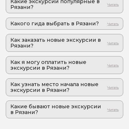
Какие экскурсии популярные в
Рязани?
1. Пряничный кондитер в усадьбе 19 века
Погрузитесь в атмосферу дворянской усадьбы:
Какого гида выбрать в Рязани?
мастер-класс с ароматом истории
1. Елена.А 299
2. Квест-бродилка по усадьбе фон Дервиза
в Старожилово
Как заказать новые экскурсии в
2. Маргарита.Н 328
Тайны старинной усадьбы: квест, который захватит
Рязани?
3. Евгений.И 840
вас с головой
Как оформить экскурсию на сайте «Идем и
4. Иулия.П 1060
3. Путешествие в древнюю Рязань и ее
Едем»:
Как я могу оплатить новые
кулинарное наследие
5. Евгения.К 563
экскурсии в Рязани?
Откройте для себя настоящую Рязань: экскурсия,
выберите экскурсию, на которую вы хотите
которая удивит даже местных жителей
пойти или поехать
Оплата экскурсии происходит в два этапа:
4. Константиново - родина Сергея Есенина
задайте гиду вопросы через чат на сайте
Как узнать место начала новые
Путешествие в сердце русской поэзии. Есенин и
Предоплата на сайте. Вы вносите
экскурсии в Рязани?
в форме бронирования укажите дату и время
древние монастыри
предоплату от 9% до 19% от стоимости
проведения
экскурсии (точная сумма будет указана на
Место встречи указано на странице описания
5. Экскурсия по Рязани "Загадки
странице экскурсии) или от 2% до 3% от
экскурсии. Точное место встречи мы пришлем вам
старинного города"
нажмите кнопку заказать.
Какие бывают новые экскурсии
стоимости тура (точная сумма будет указана
сразу после внесения предоплаты. Изменить место
Погрузитесь в атмосферу русской истории,
в Рязани?
на странице тура) и после оплаты за Вами
Внесите предоплату сервису, после
встречи Вы также можете по согласованию с
исследуя Рязанскую землю
закрепляется бронь на проведение
подтверждения гидом.
гидом при заказе индивидуальной экскурсии.
Индивидуальные новые экскурсии в
экскурсии/тура в конкретную дату и время.
6. Авторская экскурсия из Рязани в
Рязани гид проведет для вас и вашей
До внесения Вами предоплаты место могут
Мещеру. Начало Окского заповедника
После внесения предоплаты в размере 9%