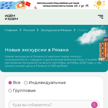
Главная
Россия
Экскурсии в Рязани
Новые
Новые экскурсии в Рязани
Новые экскурсии в Рязани от местных гидов помогут
познакомиться с городом и достопримечательностями. Узнайте
расписание экскурсий на август, сентябрь, октябрь 2026 года, у нас
самые низкие цены в Рязани от 500 рублей.
Все
Индивидуальные
Групповые