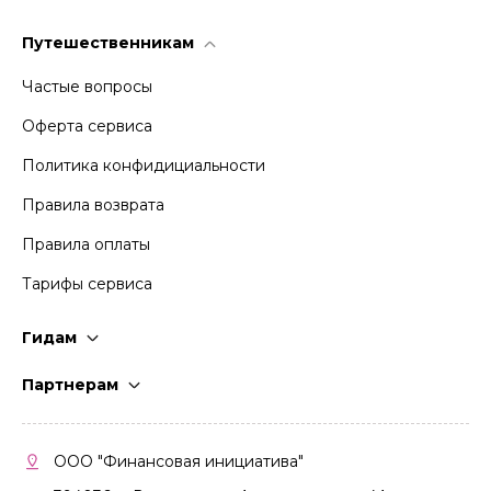
Путешественникам
Частые вопросы
Оферта сервиса
Политика конфидициальности
Правила возврата
Правила оплаты
Тарифы сервиса
Гидам
Стать гидом
Партнерам
Частые вопросы
Стать партнером
Правила работы
Кабинет партнера
ООО "Финансовая инициатива"
Правила участия