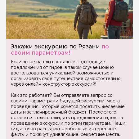
Ваша электронная почта
Ваш номер телефона
Закажи экскурсию по Рязани
по
своим параметрам!
Вопросы и комментарии
Если у вас есть интересующие вопросы, можете их
Если вы не нашли в каталоге подходящие
задать
предложения от гидов, в таком случае можно
воспользоваться уникальной возможностью и
организовать своё путешествие самостоятельно
через онлайн конструктор экскурсий!
Как это работает? Вы отправляете запрос со
своими параметрами будущей экскурсии: места
проведения, которые хочется посетить, желаемые
Я даю своё согласие на обработку персональных
данных
даты и запланированный бюджет. После этого
останется только ожидать предложения гидов на
проведение экскурсии по этим параметрам. Наши
Отправить
гиды точно расскажут необычные интересные
факты и покажут удивляющие, секретные места.