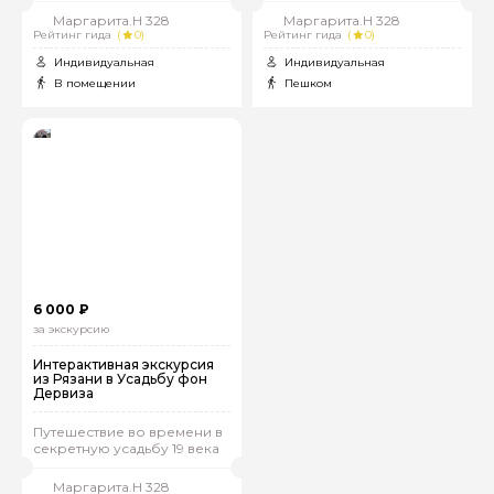
Маргарита.Н 328
Маргарита.Н 328
Рейтинг гида
(
0)
Рейтинг гида
(
0)
Индивидуальная
Индивидуальная
В помещении
Пешком
6 000 ₽
за экскурсию
Интерактивная экскурсия
из Рязани в Усадьбу фон
Дервиза
Путешествие во времени в
секретную усадьбу 19 века
Маргарита.Н 328