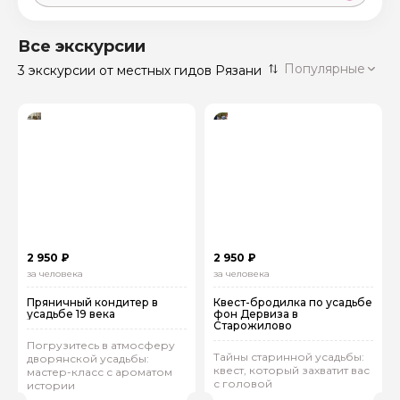
Москва
59 экскурсий
Россия
Все экскурсии
Санкт-Петербург
Популярные
3 экскурсии
от местных гидов Рязани
50 экскурсий
Россия
Нижний Новгород
49 экскурсий
Россия
Калининград
28 экскурсий
Россия
Кисловодск
20 экскурсий
Россия
Дербент
17 экскурсий
2 950 ₽
2 950 ₽
Россия
за человека
за человека
Пряничный кондитер в
Квест-бродилка по усадьбе
усадьбе 19 века
фон Дервиза в
Старожилово
Погрузитесь в атмосферу
Тайны старинной усадьбы:
дворянской усадьбы:
квест, который захватит вас
мастер-класс с ароматом
с головой
истории