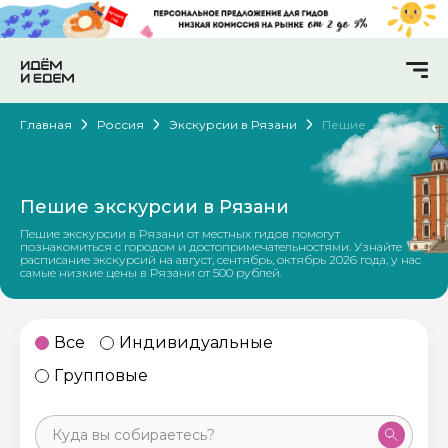
Главная
Россия
Экскурсии в Рязани
Пешие
Пешие экскурсии в Рязани
Пешие экскурсии в Рязани от местных гидов помогут
познакомиться с городом и достопримечательностями. Узнайте
расписание экскурсий на август, сентябрь, октябрь 2026 года, у нас
самые низкие цены в Рязани от 500 рублей.
Все
Индивидуальные
Групповые