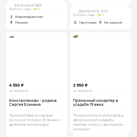
Евгения.К 563
Рейтинг гида
(
0)
Дмитрий.Б 400
Рейтинг гида
(
0)
Индивидуальная
Пешком
Групповая
На машине
4 550 ₽
2 950 ₽
за человека
за человека
Константиново - родина
Пряничный кондитер в
Сергея Есенина
усадьбе 19 века
Путешествие в сердце
Погрузитесь в атмосферу
русской поэзии. Есенин и
дворянской усадьбы:
древние монастыри
мастер-класс с ароматом
истории