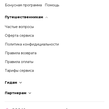
Бонусная программа
Помощь
Путешественникам
Частые вопросы
Оферта сервиса
Политика конфидициальности
Правила возврата
Правила оплаты
Тарифы сервиса
Гидам
Стать гидом
Партнерам
Частые вопросы
Стать партнером
Правила работы
Кабинет партнера