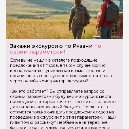
Закажи экскурсию по Рязани
по
Задайте свой вопрос гиду
своим параметрам!
Как вас зовут
Если вы не нашли в каталоге подходящие
предложения от гидов, в таком случае можно
воспользоваться уникальной возможностью и
организовать своё путешествие самостоятельно
Ваша электронная почта
через онлайн конструктор экскурсий!
Как это работает? Вы отправляете запрос со
Ваш номер телефона
своими параметрами будущей экскурсии: места
проведения, которые хочется посетить, желаемые
даты и запланированный бюджет. После этого
останется только ожидать предложения гидов на
проведение экскурсии по этим параметрам. Наши
Вопросы и комментарии
гиды точно расскажут необычные интересные
Если у вас есть интересующие вопросы, можете их
факты и покажут удивляющие, секретные места.
задать