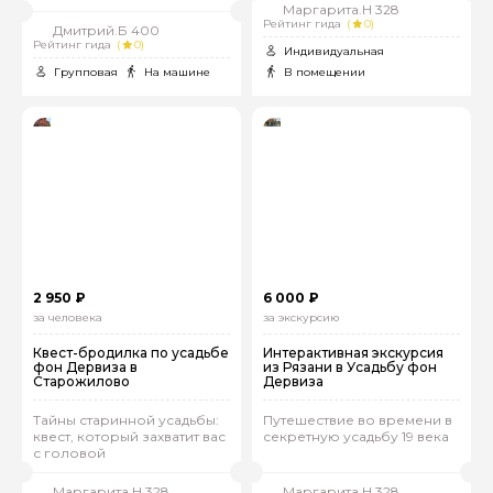
Маргарита.Н 328
Рейтинг гида
(
0)
Дмитрий.Б 400
Рейтинг гида
(
0)
Индивидуальная
Групповая
На машине
В помещении
2 950 ₽
6 000 ₽
за человека
за экскурсию
Квест-бродилка по усадьбе
Интерактивная экскурсия
фон Дервиза в
из Рязани в Усадьбу фон
Старожилово
Дервиза
Тайны старинной усадьбы:
Путешествие во времени в
квест, который захватит вас
секретную усадьбу 19 века
с головой
Маргарита.Н 328
Маргарита.Н 328