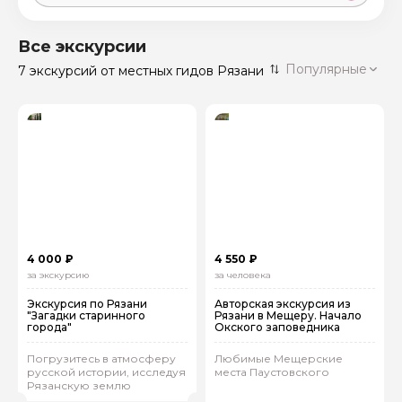
Москва
59 экскурсий
Россия
Все экскурсии
Санкт-Петербург
Популярные
7 экскурсий
от местных гидов Рязани
50 экскурсий
Россия
Нижний Новгород
49 экскурсий
Россия
Калининград
28 экскурсий
Россия
Кисловодск
20 экскурсий
Россия
Дербент
17 экскурсий
4 000 ₽
4 550 ₽
Россия
за экскурсию
за человека
Экскурсия по Рязани
Авторская экскурсия из
"Загадки старинного
Рязани в Мещеру. Начало
города"
Окского заповедника
Погрузитесь в атмосферу
Любимые Мещерские
русской истории, исследуя
места Паустовского
Рязанскую землю