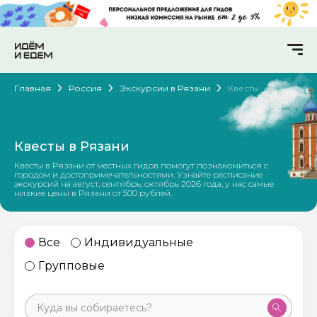
Главная
Россия
Экскурсии в Рязани
Квесты
Квесты в Рязани
Квесты в Рязани от местных гидов помогут познакомиться с
городом и достопримечательностями. Узнайте расписание
экскурсий на август, сентябрь, октябрь 2026 года, у нас самые
низкие цены в Рязани от 500 рублей.
Все
Индивидуальные
Групповые