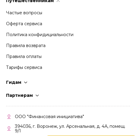
Путешественникам
Частые вопросы
Оферта сервиса
Политика конфидициальности
Правила возврата
Правила оплаты
Тарифы сервиса
Гидам
Стать гидом
Партнерам
Частые вопросы
Стать партнером
Правила работы
Кабинет партнера
ООО "Финансовая инициатива"
Правила участия
394036, г. Воронеж, ул. Арсенальная, д. 4А, помещ.
9/1