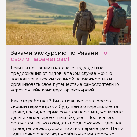
Задайте свой вопрос гиду
Как вас зовут
Закажи экскурсию по Рязани
по
своим параметрам!
Если вы не нашли в каталоге подходящие
Ваша электронная почта
предложения от гидов, в таком случае можно
воспользоваться уникальной возможностью и
организовать своё путешествие самостоятельно
через онлайн конструктор экскурсий!
Ваш номер телефона
Как это работает? Вы отправляете запрос со
своими параметрами будущей экскурсии: места
проведения, которые хочется посетить, желаемые
Вопросы и комментарии
даты и запланированный бюджет. После этого
Если у вас есть интересующие вопросы, можете их
останется только ожидать предложения гидов на
задать
проведение экскурсии по этим параметрам. Наши
гиды точно расскажут необычные интересные