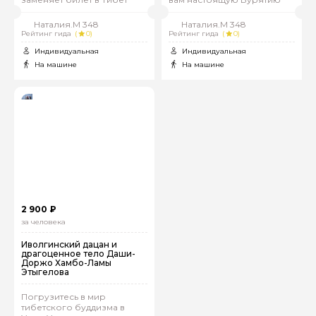
Наталия.М 348
Наталия.М 348
Рейтинг гида
(
0)
Рейтинг гида
(
0)
Индивидуальная
Индивидуальная
На машине
На машине
2 900 ₽
за человека
Иволгинский дацан и
драгоценное тело Даши-
Доржо Хамбо-Ламы
Этыгелова
Погрузитесь в мир
тибетского буддизма в