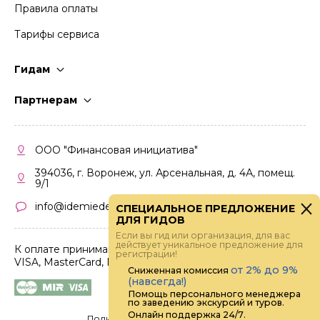
Правила оплаты
Тарифы сервиса
Гидам
Стать гидом
Партнерам
Частые вопросы
Стать партнером
Правила работы
Кабинет партнера
ООО "Финансовая инициатива"
Правила участия
394036, г. Воронеж, ул. Арсенальная, д. 4А, помещ.
9/1
info@idemiedem.ru
СПЕЦИАЛЬНОЕ ПРЕДЛОЖЕНИЕ
ДЛЯ ГИДОВ
Если вы гид или организация, для вас
действует уникальное предложение для
К оплате принимаются карты
регистрации!
VISA, MasterCard, МИР
от 2% до 9%
Сниженная комиссия
(навсегда!)
Помощь персонального менеджера
по заведению экскурсий и туров.
Онлайн поддержка 24/7.
Политика конфиденциальности