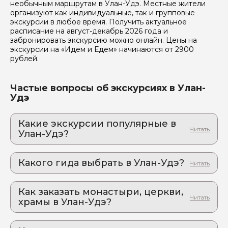
необычным маршрутам в Улан-Удэ. Местные жители
организуют как индивидуальные, так и групповые
экскурсии в любое время. Получить актуальное
расписание на август-декабрь 2026 года и
забронировать экскурсию можно онлайн. Цены на
экскурсии на «Идем и Едем» начинаются от 2900
рублей.
Частые вопросы об экскурсиях в Улан-
Удэ
Какие экскурсии популярные в
Улан-Удэ?
1. Другая Россия: погружение в сакральный
мир бурятских лам
Какого гида выбрать в Улан-Удэ?
Улан-Удэ и Иволгинский дацан: когда один день
заменяет билет в Тибет
1. Марианна.Л 353
2. Едем на южный Байкал! На теплые озера
Как заказать монастыри, церкви,
2. Наталия.М 348
и в заповедник!
храмы в Улан-Удэ?
Байкальское приключение: один день, которое
Как оформить экскурсию на сайте «Идем и
изменит ваше представление о природе России
Едем»: