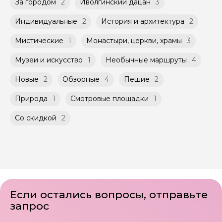
указанной на странице самого тура и
За городом
2
Иволгинский дацан
3
заключенного между Организатором и
Мини-группы проводятся на тех же
Агрегатором дополнительного соглашения
Индивидуальные
2
История и архитектура
2
условиях, что и групповые, но с количество
к Оферте Сервиса.
участников ограничено (группа может быть
Мистические
1
Монастыри, церкви, храмы
3
не более 10 человек)
Способы оплаты на сайте: Картой
российского банка можно оплатить любую
Музеи и искусство
1
Необычные маршруты
4
экскурсию.
Новые
2
Обзорные
4
Пешие
2
Природа
1
Смотровые площадки
1
Со скидкой
2
Если остались вопросы, отправьте
запрос