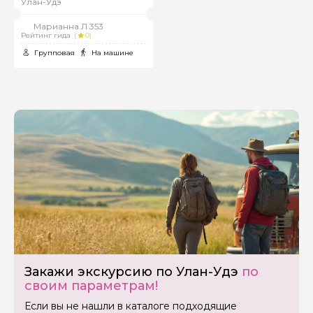
Улан-Удэ
Марианна.Л 353
Рейтинг гида
(
0)
Групповая
На машине
Задайте свой вопрос гиду
Как вас зовут
Ваша электронная почта
Закажи экскурсию по Улан-Удэ
по
своим параметрам!
Ваш номер телефона
Если вы не нашли в каталоге подходящие