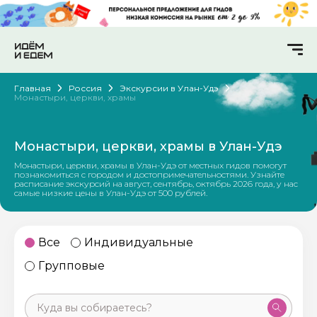
Главная
Россия
Экскурсии в Улан-Удэ
Монастыри, церкви, храмы
Монастыри, церкви, храмы в Улан-Удэ
Монастыри, церкви, храмы в Улан-Удэ от местных гидов помогут
познакомиться с городом и достопримечательностями. Узнайте
расписание экскурсий на август, сентябрь, октябрь 2026 года, у нас
самые низкие цены в Улан-Удэ от 500 рублей.
Все
Индивидуальные
Групповые