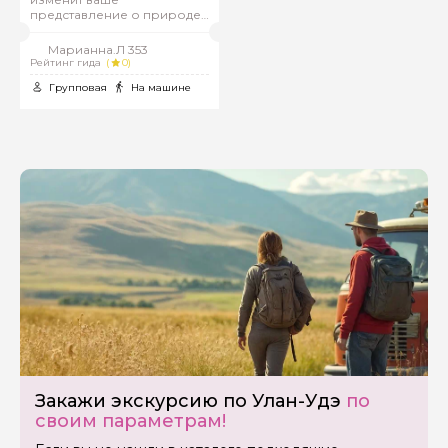
представление о природе
России
Марианна.Л 353
Рейтинг гида
(
0)
Групповая
На машине
Закажи экскурсию по Улан-Удэ
по
своим параметрам!