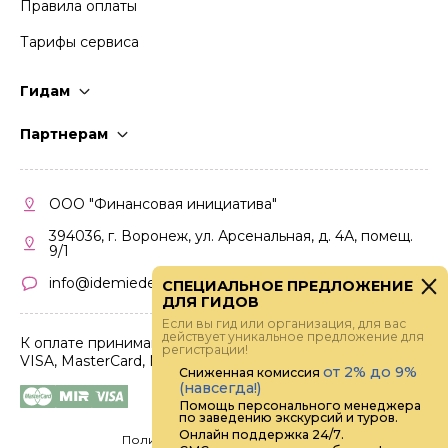
Правила оплаты
Тарифы сервиса
Гидам
Стать гидом
Партнерам
Частые вопросы
Стать партнером
Правила работы
Кабинет партнера
ООО "Финансовая инициатива"
Правила участия
394036, г. Воронеж, ул. Арсенальная, д. 4А, помещ.
9/1
info@idemiedem.ru
СПЕЦИАЛЬНОЕ ПРЕДЛОЖЕНИЕ
ДЛЯ ГИДОВ
Если вы гид или организация, для вас
действует уникальное предложение для
К оплате принимаются карты
регистрации!
VISA, MasterCard, МИР
от 2% до 9%
Сниженная комиссия
(навсегда!)
Помощь персонального менеджера
по заведению экскурсий и туров.
Онлайн поддержка 24/7.
Политика конфиденциальности