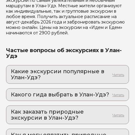
экскурсии по самым увлекательным и необычным
Я даю своё согласие на обработку персональных
маршрутам в Улан-Удэ. Местные жители организуют
данных
как индивидуальные, так и групповые экскурсии в
любое время. Получить актуальное расписание на
август-декабрь 2026 года и забронировать экскурсию
Отправить
можно онлайн. Цены на экскурсии на «Идем и Едем»
начинаются от 2900 рублей.
Частые вопросы об экскурсиях в Улан-
Удэ
Какие экскурсии популярные в
Улан-Удэ?
1. Другая Россия: погружение в сакральный
мир бурятских лам
Какого гида выбрать в Улан-Удэ?
Улан-Удэ и Иволгинский дацан: когда один день
заменяет билет в Тибет
1. Марианна.Л 353
2. Едем на южный Байкал! На теплые озера
Как заказать природные
2. Наталия.М 348
и в заповедник!
экскурсии в Улан-Удэ?
Байкальское приключение: один день, которое
Как оформить экскурсию на сайте «Идем и
изменит ваше представление о природе России
Едем»: