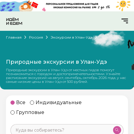
Главная
Россия
Экскурсии в Улан-Удэ
Природа
Природные экскурсии в Улан-Удэ
Природные экскурсии в Улан-Удэ от местных гидов помогут
познакомиться с городом и достопримечательностями. Узнайте
расписание экскурсий на август, сентябрь, октябрь 2026 года, у нас
самые низкие цены в Улан-Удэ от 500 рублей.
Все
Индивидуальные
Групповые