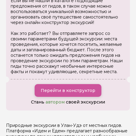
Если вы не нашли в каталоге подходящие
предложения от гидов, в таком случае можно
Задайте свой вопрос гиду
воспользоваться уникальной возможностью и
организовать своё путешествие самостоятельно
через онлайн конструктор экскурсий!
Как вас зовут
Как это работает? Вы отправляете запрос со
своими параметрами будущей экскурсии: места
Ваша электронная почта
проведения, которые хочется посетить, желаемые
даты и запланированный бюджет. После этого
останется только ожидать предложения гидов на
проведение экскурсии по этим параметрам. Наши
Ваш номер телефона
гиды точно расскажут необычные интересные
факты и покажут удивляющие, секретные места.
Вопросы и комментарии
Перейти в конструктор
Если у вас есть интересующие вопросы, можете их
задать
Стань
автором
своей экскурсии
Природные экскурсии в Улан-Удэ от местных гидов.
Платформа «Идем и Едем» предлагает разнообразные