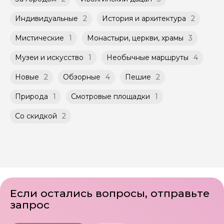
Мини-группы проводятся на тех же
заключенного между Организатором и
условиях, что и групповые, но с количество
Агрегатором дополнительного соглашения
Индивидуальные
2
История и архитектура
2
участников ограничено (группа может быть
к Оферте Сервиса.
не более 10 человек)
Мистические
1
Монастыри, церкви, храмы
3
Способы оплаты на сайте: Картой
российского банка можно оплатить любую
Музеи и искусство
1
Необычные маршруты
4
экскурсию.
Новые
2
Обзорные
4
Пешие
2
Природа
1
Смотровые площадки
1
Со скидкой
2
Если остались вопросы, отправьте
запрос