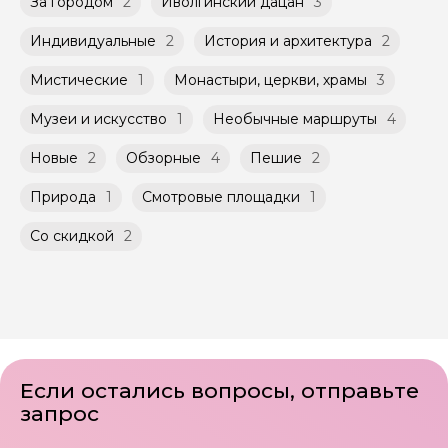
указанной на странице самого тура и
За городом
2
Иволгинский дацан
3
Мини-группы проводятся на тех же
заключенного между Организатором и
условиях, что и групповые, но с количество
Агрегатором дополнительного соглашения
Индивидуальные
2
История и архитектура
2
участников ограничено (группа может быть
к Оферте Сервиса.
не более 10 человек)
Мистические
1
Монастыри, церкви, храмы
3
Способы оплаты на сайте: Картой
российского банка можно оплатить любую
Музеи и искусство
1
Необычные маршруты
4
экскурсию.
Новые
2
Обзорные
4
Пешие
2
Природа
1
Смотровые площадки
1
Со скидкой
2
Если остались вопросы, отправьте
запрос