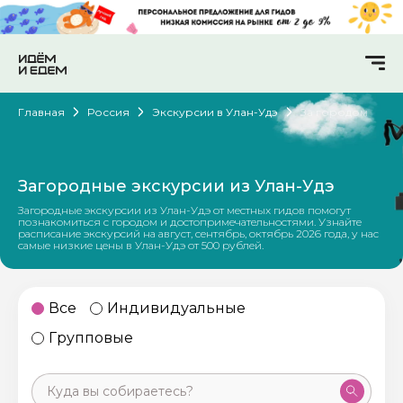
Главная
Россия
Экскурсии в Улан-Удэ
За городом
Загородные экскурсии из Улан-Удэ
Загородные экскурсии из Улан-Удэ от местных гидов помогут
познакомиться с городом и достопримечательностями. Узнайте
расписание экскурсий на август, сентябрь, октябрь 2026 года, у нас
самые низкие цены в Улан-Удэ от 500 рублей.
Все
Индивидуальные
Групповые