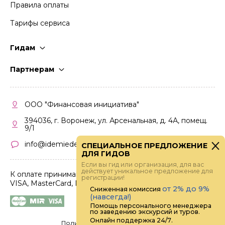
Правила оплаты
Тарифы сервиса
Гидам
Стать гидом
Партнерам
Частые вопросы
Стать партнером
Правила работы
Кабинет партнера
ООО "Финансовая инициатива"
Правила участия
394036, г. Воронеж, ул. Арсенальная, д. 4А, помещ.
9/1
info@idemiedem.ru
СПЕЦИАЛЬНОЕ ПРЕДЛОЖЕНИЕ
ДЛЯ ГИДОВ
Если вы гид или организация, для вас
действует уникальное предложение для
К оплате принимаются карты
регистрации!
VISA, MasterCard, МИР
от 2% до 9%
Сниженная комиссия
(навсегда!)
Помощь персонального менеджера
по заведению экскурсий и туров.
Онлайн поддержка 24/7.
Политика конфиденциальности