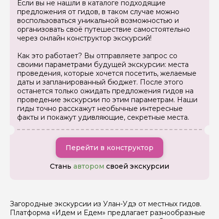
Если вы не нашли в каталоге подходящие
предложения от гидов, в таком случае можно
Задайте свой вопрос гиду
воспользоваться уникальной возможностью и
организовать своё путешествие самостоятельно
через онлайн конструктор экскурсий!
Как вас зовут
Как это работает? Вы отправляете запрос со
своими параметрами будущей экскурсии: места
Ваша электронная почта
проведения, которые хочется посетить, желаемые
даты и запланированный бюджет. После этого
останется только ожидать предложения гидов на
проведение экскурсии по этим параметрам. Наши
Ваш номер телефона
гиды точно расскажут необычные интересные
факты и покажут удивляющие, секретные места.
Вопросы и комментарии
Перейти в конструктор
Если у вас есть интересующие вопросы, можете их
задать
Стань
автором
своей экскурсии
Загородные экскурсии из Улан-Удэ от местных гидов.
Платформа «Идем и Едем» предлагает разнообразные