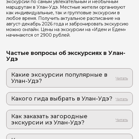
экскурсии по самым увлекательным и необычным
Я даю своё согласие на обработку персональных
маршрутам в Улан-Удэ. Местные жители организуют
данных
как индивидуальные, так и групповые экскурсии в
любое время. Получить актуальное расписание на
Отправить
август-декабрь 2026 года и забронировать экскурсию
можно онлайн. Цены на экскурсии на «Идем и Едем»
начинаются от 2900 рублей.
Частые вопросы об экскурсиях в Улан-
Удэ
Какие экскурсии популярные в
Улан-Удэ?
1. Дацан, тайга, степь и Байкал: контрасты,
которые завораживают
Какого гида выбрать в Улан-Удэ?
Буддийский монах и байкальская нерпа покажут
вам настоящую Бурятию
1. Марианна.Л 353
2. Едем на южный Байкал! На теплые озера
Как заказать загородные
2. Наталия.М 348
и в заповедник!
экскурсии из Улан-Удэ?
Байкальское приключение: один день, которое
Как оформить экскурсию на сайте «Идем и
изменит ваше представление о природе России
Едем»: