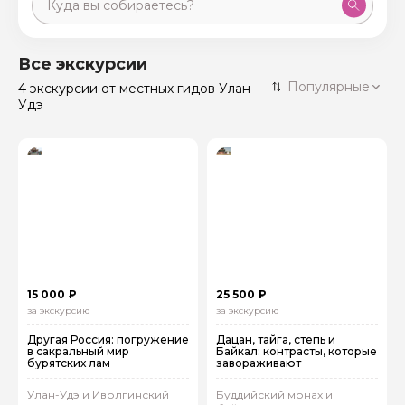
Москва
59 экскурсий
Россия
Все экскурсии
Санкт-Петербург
Популярные
4 экскурсии
от местных гидов Улан-
50 экскурсий
Россия
Удэ
Нижний Новгород
49 экскурсий
Россия
Калининград
28 экскурсий
Россия
Кисловодск
20 экскурсий
Россия
Дербент
17 экскурсий
Россия
15 000 ₽
25 500 ₽
за экскурсию
за экскурсию
Другая Россия: погружение
Дацан, тайга, степь и
в сакральный мир
Байкал: контрасты, которые
бурятских лам
завораживают
Улан-Удэ и Иволгинский
Буддийский монах и