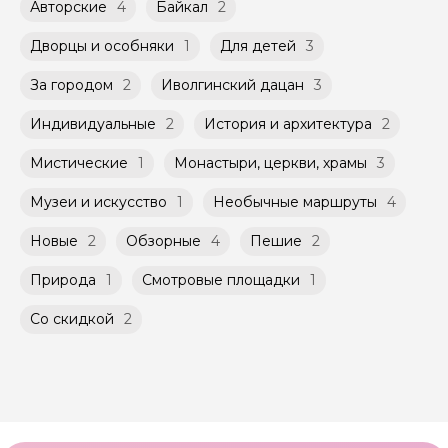
Авторские
4
Байкал
2
Оплата многодневного тура происходит
Групповые экскурсии проходят по
заблаговременно до начала путешествия,
расписанию, составленному гидом.
при наличии такой возможности,
Дворцы и особняки
1
Для детей
3
Помимо Вас, на групповой экскурсии могут
указанной на странице самого тура и
быть незнакомые для Вас люди.
заключенного между Организатором и
За городом
2
Иволгинский дацан
3
Агрегатором дополнительного соглашения
Мини-группы проводятся на тех же
к Оферте Сервиса.
Индивидуальные
2
История и архитектура
2
условиях, что и групповые, но с количество
участников ограничено (группа может быть
Способы оплаты на сайте: Картой
Мистические
1
Монастыри, церкви, храмы
3
не более 10 человек)
российского банка можно оплатить любую
экскурсию.
Музеи и искусство
1
Необычные маршруты
4
Новые
2
Обзорные
4
Пешие
2
Природа
1
Смотровые площадки
1
Со скидкой
2