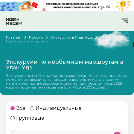
Главная
Россия
Экскурсии в Улан-Удэ
Необычные маршруты
Экскурсии по необычным маршрутам в
Улан-Удэ
Экскурсии по необычным маршрутам в Улан-Удэ от местных гидов
помогут познакомиться с городом и достопримечательностями.
Узнайте расписание экскурсий на август, сентябрь, октябрь 2026
года, у нас самые низкие цены в Улан-Удэ от 500 рублей.
Все
Индивидуальные
Групповые