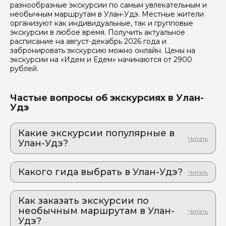
разнообразные экскурсии по самым увлекательным и
необычным маршрутам в Улан-Удэ. Местные жители
организуют как индивидуальные, так и групповые
экскурсии в любое время. Получить актуальное
расписание на август-декабрь 2026 года и
забронировать экскурсию можно онлайн. Цены на
экскурсии на «Идем и Едем» начинаются от 2900
рублей.
Частые вопросы об экскурсиях в Улан-
Удэ
Какие экскурсии популярные в
Улан-Удэ?
1. Иволгинский дацан и драгоценное тело
Даши-Доржо Хамбо-Ламы Этыгелова
Какого гида выбрать в Улан-Удэ?
Погрузитесь в мир тибетского буддизма в Улан-
Удэ
1. Марианна.Л 353
2. Дацан, тайга, степь и Байкал: контрасты,
Как заказать экскурсии по
2. Наталия.М 348
которые завораживают
необычным маршрутам в Улан-
Буддийский монах и байкальская нерпа покажут
Удэ?