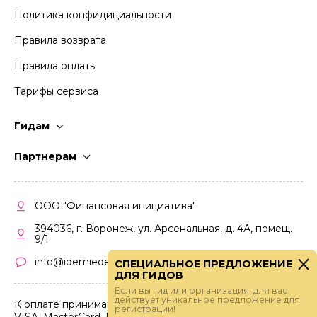
Политика конфидициальности
Правила возврата
Правила оплаты
Тарифы сервиса
Гидам
Стать гидом
Партнерам
Частые вопросы
Стать партнером
Правила работы
Кабинет партнера
ООО "Финансовая инициатива"
Правила участия
394036, г. Воронеж, ул. Арсенальная, д. 4А, помещ.
9/1
info@idemiedem.ru
СПЕЦИАЛЬНОЕ ПРЕДЛОЖЕНИЕ
ДЛЯ ГИДОВ
Если вы гид или организация, для вас
действует уникальное предложение для
К оплате принимаются карты
регистрации!
VISA, MasterCard, МИР