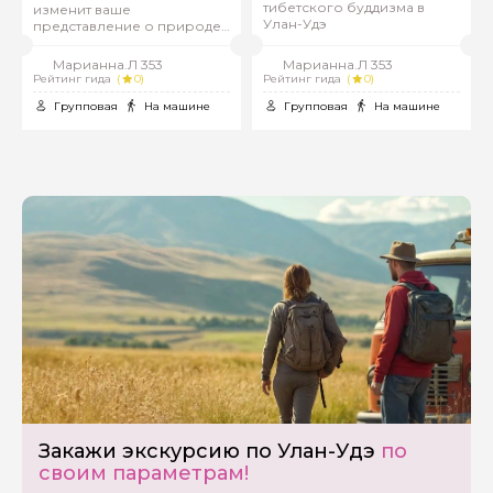
тибетского буддизма в
изменит ваше
Улан-Удэ
представление о природе
России
Марианна.Л 353
Марианна.Л 353
Рейтинг гида
(
0)
Рейтинг гида
(
0)
Групповая
На машине
Групповая
На машине
Задайте свой вопрос гиду
Как вас зовут
Ваша электронная почта
Закажи экскурсию по Улан-Удэ
по
своим параметрам!