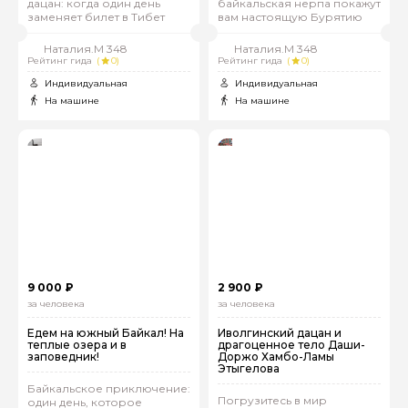
дацан: когда один день
байкальская нерпа покажут
заменяет билет в Тибет
вам настоящую Бурятию
Наталия.М 348
Наталия.М 348
Рейтинг гида
(
0)
Рейтинг гида
(
0)
Индивидуальная
Индивидуальная
На машине
На машине
9 000 ₽
2 900 ₽
за человека
за человека
Едем на южный Байкал! На
Иволгинский дацан и
теплые озера и в
драгоценное тело Даши-
заповедник!
Доржо Хамбо-Ламы
Этыгелова
Байкальское приключение:
Погрузитесь в мир
один день, которое