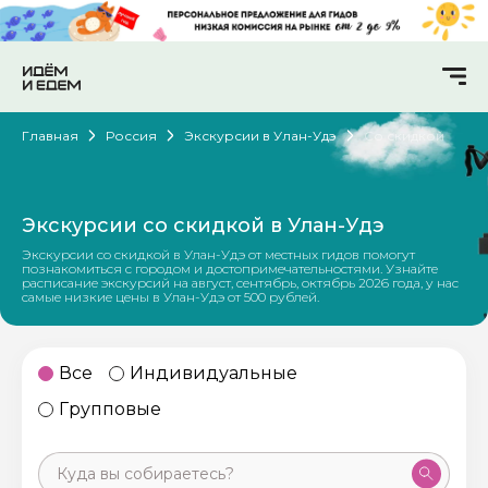
Главная
Россия
Экскурсии в Улан-Удэ
Со скидкой
Экскурсии со скидкой в Улан-Удэ
Экскурсии со скидкой в Улан-Удэ от местных гидов помогут
познакомиться с городом и достопримечательностями. Узнайте
расписание экскурсий на август, сентябрь, октябрь 2026 года, у нас
самые низкие цены в Улан-Удэ от 500 рублей.
Все
Индивидуальные
Групповые