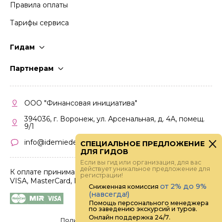
Правила оплаты
Тарифы сервиса
Гидам
Стать гидом
Партнерам
Частые вопросы
Стать партнером
Правила работы
Кабинет партнера
ООО "Финансовая инициатива"
Правила участия
394036, г. Воронеж, ул. Арсенальная, д. 4А, помещ.
9/1
info@idemiedem.ru
СПЕЦИАЛЬНОЕ ПРЕДЛОЖЕНИЕ
ДЛЯ ГИДОВ
Если вы гид или организация, для вас
действует уникальное предложение для
К оплате принимаются карты
регистрации!
VISA, MasterCard, МИР
от 2% до 9%
Сниженная комиссия
(навсегда!)
Помощь персонального менеджера
по заведению экскурсий и туров.
Онлайн поддержка 24/7.
Политика конфиденциальности