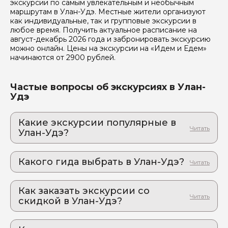
экскурсии по самым увлекательным и необычным
Я даю своё согласие на обработку персональных
маршрутам в Улан-Удэ. Местные жители организуют
данных
как индивидуальные, так и групповые экскурсии в
любое время. Получить актуальное расписание на
Отправить
август-декабрь 2026 года и забронировать экскурсию
можно онлайн. Цены на экскурсии на «Идем и Едем»
начинаются от 2900 рублей.
Частые вопросы об экскурсиях в Улан-
Удэ
Какие экскурсии популярные в
Улан-Удэ?
1. Другая Россия: погружение в сакральный
мир бурятских лам
Какого гида выбрать в Улан-Удэ?
Улан-Удэ и Иволгинский дацан: когда один день
заменяет билет в Тибет
1. Наталия.М 348
2. Иволгинский дацан и драгоценное тело
Как заказать экскурсии со
2. Марианна.Л 353
Даши-Доржо Хамбо-Ламы Этыгелова
скидкой в Улан-Удэ?
Погрузитесь в мир тибетского буддизма в Улан-
Как оформить экскурсию на сайте «Идем и
Удэ
Едем»: