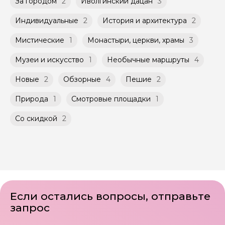
указанной на странице самого тура и
За городом
2
Иволгинский дацан
3
Мини-группы проводятся на тех же
заключенного между Организатором и
условиях, что и групповые, но с количество
Агрегатором дополнительного соглашения
Индивидуальные
2
История и архитектура
2
участников ограничено (группа может быть
к Оферте Сервиса.
не более 10 человек)
Мистические
1
Монастыри, церкви, храмы
3
Способы оплаты на сайте: Картой
российского банка можно оплатить любую
Музеи и искусство
1
Необычные маршруты
4
экскурсию.
Новые
2
Обзорные
4
Пешие
2
Природа
1
Смотровые площадки
1
Со скидкой
2
Если остались вопросы, отправьте
запрос