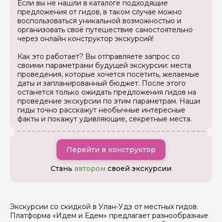
Если вы не нашли в каталоге подходящие
предложения от гидов, в таком случае можно
Задайте свой вопрос гиду
воспользоваться уникальной возможностью и
организовать своё путешествие самостоятельно
через онлайн конструктор экскурсий!
Как вас зовут
Как это работает? Вы отправляете запрос со
своими параметрами будущей экскурсии: места
Ваша электронная почта
проведения, которые хочется посетить, желаемые
даты и запланированный бюджет. После этого
останется только ожидать предложения гидов на
проведение экскурсии по этим параметрам. Наши
Ваш номер телефона
гиды точно расскажут необычные интересные
факты и покажут удивляющие, секретные места.
Вопросы и комментарии
Перейти в конструктор
Если у вас есть интересующие вопросы, можете их
задать
Стань
автором
своей экскурсии
Экскурсии со скидкой в Улан-Удэ от местных гидов.
Платформа «Идем и Едем» предлагает разнообразные