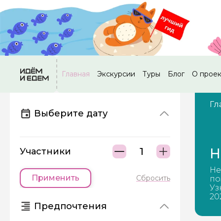
Главная
Экскурсии
Туры
Блог
О прое
Гл
Выберите дату
Н
Участники
Не
Применить
Сбросить
по
Уз
20
Предпочтения