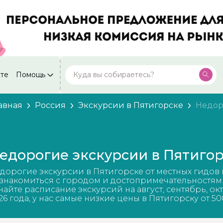
кте
Помощь
Москва
Посмотреть все города
59 экскурсий
Россия
авная
Россия
Экскурсии в Пятигорске
Недор
Санкт-Петербург
50 экскурсий
Россия
Нижний Новгород
49 экскурсий
едорогие экскурсии в Пятиго
Россия
Калининград
дорогие экскурсии в Пятигорске от местных гидов
28 экскурсий
Россия
знакомиться с городом и достопримечательностям
найте расписание экскурсий на август, сентябрь, ок
Кисловодск
26 года, у нас самые низкие цены в Пятигорску от 50
20 экскурсий
Россия
Дербент