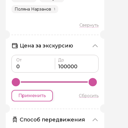
Поляна Нарзанов
1
Задайте св
Цена за экскурсию
Как вас зовут
От
До
Вопросы и комме
Если у вас есть инт
Применить
Сбросить
Способ передвижения