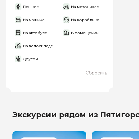
Пешком
На мотоцикле
Я даю своё согласие 
персональных данны
На машине
На кораблике
Отправить
На автобусе
В помещении
На велосипеде
Другой
Сбросить
Экскурсии рядом из Пятигор