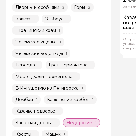
за чел
Дворцы и особняки
Горы
2
2
Каза
Кавказ
Эльбрус
2
1
погр
века
Шоанинский храм
1
Пе
Откро
Ин
Чегемское ущелье
1
уникал
некра
Нат
Чегемские водопады
1
Теберда
Грот Лермонтова
1
1
Место дуэли Лермонтова
1
В Ингушетию из Пятигорска
1
Домбай
Кавказский хребет
1
1
Казачье подворье
1
Канатная дорога
Недорогие
1
1
Квесты
Машук
1
1