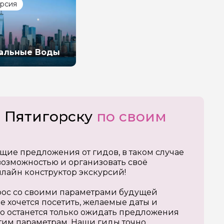
урсия
альные Воды
о Пятигорску
по своим
щие предложения от гидов, в таком случае
озможностью и организовать своё
нлайн конструктор экскурсий!
апрос со своими параметрами будущей
е хочется посетить, желаемые даты и
о останется только ожидать предложения
тим параметрам. Наши гиды точно