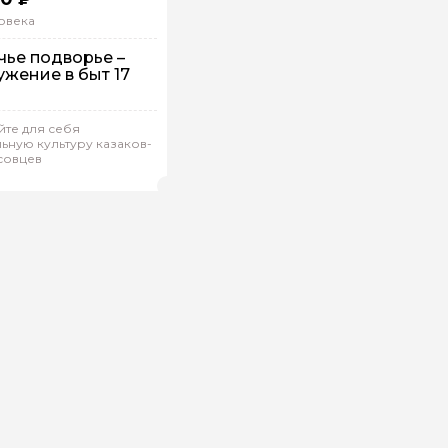
овека
чье подворье –
ужение в быт 17
шком
йте для себя
дивидуальная
ьную культуру казаков-
совцев
алья.Д 589
(
0)
Рейтинг гида