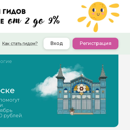
Вход
Регистрация
Как стать гидом?
огие
рске
 помогут
и.
тябрь
0 рублей.