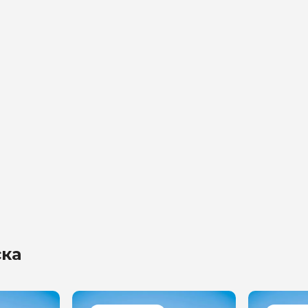
на обработку
х
ска