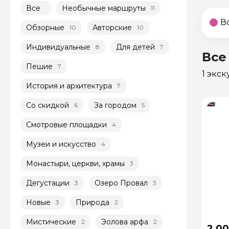
Все
Необычные маршруты
11
В
Обзорные
Авторские
10
10
Индивидуальные
Для детей
8
7
Все
Пешие
7
1 экс
История и архитектура
7
Со скидкой
За городом
6
5
Смотровые площадки
4
Музеи и искусство
4
Монастыри, церкви, храмы
3
Дегустации
Озеро Провал
3
3
Новые
Природа
3
2
Мистические
Эолова арфа
2
2
2 00