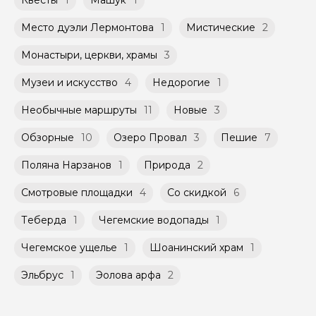
Квесты
1
Машук
1
Место дуэли Лермонтова
1
Мистические
2
Монастыри, церкви, храмы
3
Музеи и искусство
4
Недорогие
1
Необычные маршруты
11
Новые
3
Обзорные
10
Озеро Провал
3
Пешие
7
Поляна Нарзанов
1
Природа
2
Смотровые площадки
4
Со скидкой
6
Теберда
1
Чегемские водопады
1
Чегемское ущелье
1
Шоанинский храм
1
Эльбрус
1
Эолова арфа
2