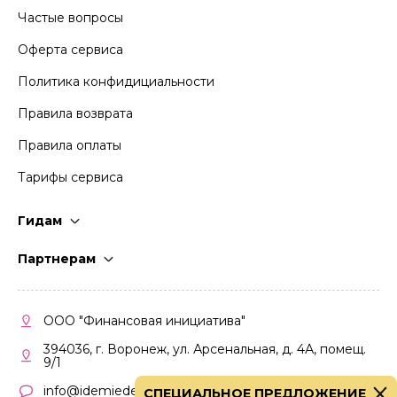
Частые вопросы
Оферта сервиса
Политика конфидициальности
Правила возврата
Правила оплаты
Тарифы сервиса
Гидам
Стать гидом
Партнерам
Частые вопросы
Стать партнером
Правила работы
Кабинет партнера
ООО "Финансовая инициатива"
Правила участия
394036, г. Воронеж, ул. Арсенальная, д. 4А, помещ.
9/1
info@idemiedem.ru
СПЕЦИАЛЬНОЕ ПРЕДЛОЖЕНИЕ