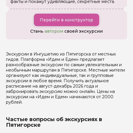
факты и покажут удивляющие, секретные места.
Ваш номер телефона
Перейти в конструктор
Стань
автором
своей экскурсии
Вопросы и комментарии
Если у вас есть интересующие вопросы, можете их
задать
Экскурсии в Ингушетию из Пятигорска от местных
гидов. Платформа «Идем и Едем» предлагает
разнообразные экскурсии по самым увлекательным и
необычным маршрутам в Пятигорске. Местные жители
организуют как индивидуальные, так и групповые
экскурсии в любое время. Получить актуальное
расписание на август-декабрь 2026 года и
забронировать экскурсию можно онлайн. Цены на
Я даю своё согласие на обработку персональных
экскурсии на «Идем и Едем» начинаются от 2000
данных
рублей.
Отправить
Частые вопросы об экскурсиях в
Пятигорске