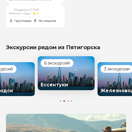
Родион.У 349
Рейтинг гида
(
0)
Групповая
На машине
Экскурсии рядом из Пятигорска
6 экскурсий
курсий
3 экскурсии
Ессентуки
одск
Железново