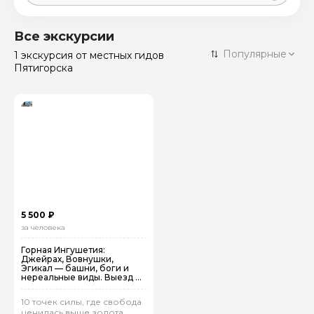
Москва
59 экскурсий
Россия
Все экскурсии
Санкт-Петербург
Популярные
1 экскурсия
от местных гидов
50 экскурсий
Россия
Пятигорска
Нижний Новгород
49 экскурсий
Россия
Калининград
28 экскурсий
Россия
Кисловодск
20 экскурсий
Россия
Дербент
17 экскурсий
Россия
5 500 ₽
за человека
Горная Ингушетия:
Джейрах, Вовнушки,
Эгикал — башни, боги и
нереальные виды. Выезд из
Пятигорска
10 точек силы, где свобода
ценилась выше золота