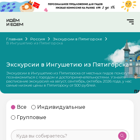
Главная
Россия
Экскурсии в Пятигорске
В Ингушетию из Пятигорска
Экскурсии в Ингушетию из Пятигорска
Экскурсии в Ингушетию из Пятигорска от местных гидов помогут
познакомиться с городом и достопримечательностями. Узнайте
расписание экскурсий на август, сентябрь, октябрь 2026 года, у нас
самые низкие цены в Пятигорску от 500 рублей.
Все
Индивидуальные
Групповые