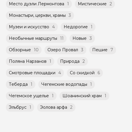
Место дуэли Лермонтова
1
Мистические
2
Монастыри, церкви, храмы
3
Музеи и искусство
4
Недорогие
1
Необычные маршруты
11
Новые
3
Обзорные
10
Озеро Провал
3
Пешие
7
Поляна Нарзанов
1
Природа
2
Смотровые площадки
4
Со скидкой
6
Теберда
1
Чегемские водопады
1
Чегемское ущелье
1
Шоанинский храм
1
Эльбрус
1
Эолова арфа
2