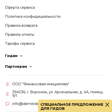
Оферта сервиса
Политика конфидициальности
Правила возврата
Правила оплаты
Тарифы сервиса
Гидам
Стать гидом
Партнерам
Частые вопросы
Стать партнером
Правила работы
Кабинет партнера
ООО "Финансовая инициатива"
Правила участия
394036, г. Воронеж, ул. Арсенальная, д. 4А, помещ.
9/1
info@idemiedem.ru
СПЕЦИАЛЬНОЕ ПРЕДЛОЖЕНИЕ
ДЛЯ ГИДОВ