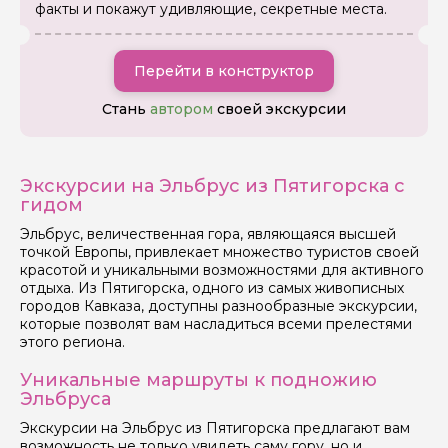
факты и покажут удивляющие, секретные места.
Перейти в конструктор
Стань
автором
своей экскурсии
Экскурсии на Эльбрус из Пятигорска с
гидом
Эльбрус, величественная гора, являющаяся высшей
точкой Европы, привлекает множество туристов своей
красотой и уникальными возможностями для активного
отдыха. Из Пятигорска, одного из самых живописных
городов Кавказа, доступны разнообразные экскурсии,
которые позволят вам насладиться всеми прелестями
Задайте свой вопрос гиду
этого региона.
Как вас зовут
Уникальные маршруты к подножию
Эльбруса
Экскурсии на Эльбрус из Пятигорска предлагают вам
Ваша электронная почта
возможность не только увидеть саму гору, но и