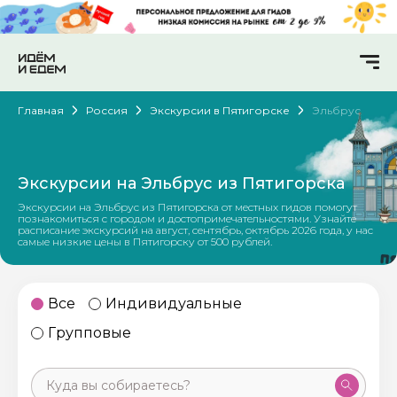
Главная
Россия
Экскурсии в Пятигорске
Эльбрус
Экскурсии на Эльбрус из Пятигорска
Экскурсии на Эльбрус из Пятигорска от местных гидов помогут
познакомиться с городом и достопримечательностями. Узнайте
расписание экскурсий на август, сентябрь, октябрь 2026 года, у нас
самые низкие цены в Пятигорску от 500 рублей.
Все
Индивидуальные
Групповые