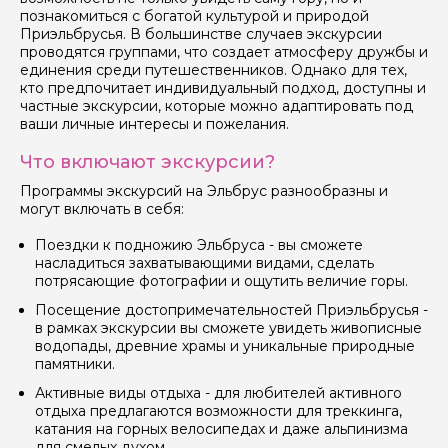
познакомиться с богатой культурой и природой
Приэльбрусья. В большинстве случаев экскурсии
Ваш номер телефона
проводятся группами, что создает атмосферу дружбы и
единения среди путешественников. Однако для тех,
кто предпочитает индивидуальный подход, доступны и
частные экскурсии, которые можно адаптировать под
ваши личные интересы и пожелания.
Вопросы и комментарии
Если у вас есть интересующие вопросы, можете их
Что включают экскурсии?
задать
Программы экскурсий на Эльбрус разнообразны и
могут включать в себя:
Поездки к подножию Эльбруса - вы сможете
насладиться захватывающими видами, сделать
потрясающие фотографии и ощутить величие горы.
Я даю своё согласие на обработку персональных
Посещение достопримечательностей Приэльбрусья -
данных
в рамках экскурсии вы сможете увидеть живописные
водопады, древние храмы и уникальные природные
Отправить
памятники.
Активные виды отдыха - для любителей активного
отдыха предлагаются возможности для треккинга,
катания на горных велосипедах и даже альпинизма
для смелых духом.